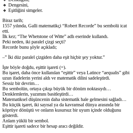
🔸 Dengesini,
🔸 Eşitliğini simgeler.
Biraz tarih;
1557 yılında, Galli matematikçi “Robert Recorde” bu sembolü icat
etti.
İlk kez; “The Whetstone of Witte” adlı eserinde kullandı.
Peki neden, iki paralel çizgi seçti?
Recorde bunu şöyle açıkladı;
–” İki düz paralel çizgiden daha eşit hiçbir şey yoktur.”
İşte böyle doğdu, eşittir işareti (=).
Bu işaret, daha önce kullanılan “eşittir” veya Latince “aequalis” gibi
uzun ifadelerin yerini aldı ve matematik dilini sadeleştirdi.
Sessiz bir devrim…
Bu sembolün, ortaya çıkışı büyük bir dönüm noktasıydı…
Denklemlerin, yazımını basitleştirdi…
Matematiksel düşüncenin daha sistematik hale gelmesini sağladı…
Bu küçük işaret, iki sayısal ya da kavramsal dünya arasında bir
köprüye dönüştü ve onların kusursuz bir uyum içinde olduğunu
gösterdi.
Anlam yüklü bir sembol.
Eşittir işareti sadece bir hesap aracı değildir.