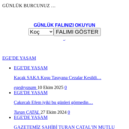
GÜNLÜK BURCUNUZ …
GÜNLÜK FALINIZI OKUYUN
..
.
EGE'DE YAŞAM
EGE'DE YAŞAM
Kaçak SAKA Kuşu Taşıyana Cezalar Kesildi…
egedeyasam
10 Ekim 2025
0
EGE'DE YAŞAM
Çakırcalı Efem iyiki bu günleri görmedin…
Turan ÇATAL
27 Ekim 2024
0
EGE'DE YAŞAM
GAZETEMİZ SAHİBİ TURAN ÇATAL’IN MUTLU