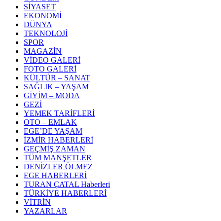
SİYASET
EKONOMİ
DÜNYA
TEKNOLOJİ
SPOR
MAGAZİN
VİDEO GALERİ
FOTO GALERİ
KÜLTÜR – SANAT
SAĞLIK – YAŞAM
GİYİM – MODA
GEZİ
YEMEK TARİFLERİ
OTO – EMLAK
EGE’DE YAŞAM
İZMİR HABERLERİ
GEÇMİŞ ZAMAN
TÜM MANŞETLER
DENİZLER ÖLMEZ
EGE HABERLERİ
TURAN ÇATAL Haberleri
TÜRKİYE HABERLERİ
VİTRİN
YAZARLAR