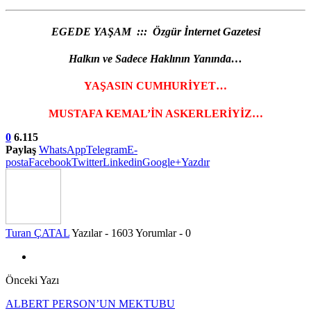
EGEDE YAŞAM ::: Özgür İnternet Gazetesi
Halkın ve Sadece Haklının Yanında…
YAŞASIN CUMHURİYET…
MUSTAFA KEMAL’İN ASKERLERİYİZ…
0
6.115
Paylaş
WhatsApp
Telegram
E-
posta
Facebook
Twitter
Linkedin
Google+
Yazdır
Turan ÇATAL
Yazılar - 1603
Yorumlar - 0
Önceki Yazı
ALBERT PERSON’UN MEKTUBU