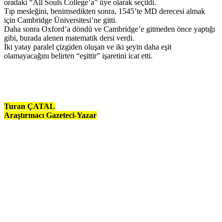
oradaki “All Souls College’a” üye olarak seçildi.
Tıp mesleğini, benimsedikten sonra, 1545’te MD derecesi almak
için Cambridge Üniversitesi’ne gitti.
Daha sonra Oxford’a döndü ve Cambridge’e gitmeden önce yaptığı
gibi, burada alenen matematik dersi verdi.
İki yatay paralel çizgiden oluşan ve iki şeyin daha eşit
olamayacağını belirten “eşittir” işaretini icat etti.
Turan ÇATAL
Araştırmacı Gazeteci-Yazar