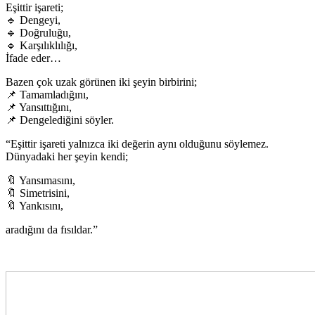
Eşittir işareti;
🔹 Dengeyi,
🔹 Doğruluğu,
🔹 Karşılıklılığı,
İfade eder…
Bazen çok uzak görünen iki şeyin birbirini;
📌 Tamamladığını,
📌 Yansıttığını,
📌 Dengelediğini söyler.
“Eşittir işareti yalnızca iki değerin aynı olduğunu söylemez.
Dünyadaki her şeyin kendi;
🔖 Yansımasını,
🔖 Simetrisini,
🔖 Yankısını,
aradığını da fısıldar.”