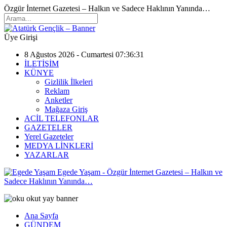
Özgür İnternet Gazetesi – Halkın ve Sadece Haklının Yanında…
Üye Girişi
8 Ağustos 2026 - Cumartesi 07:36:31
İLETİŞİM
KÜNYE
Gizlilik İlkeleri
Reklam
Anketler
Mağaza Giriş
ACİL TELEFONLAR
GAZETELER
Yerel Gazeteler
MEDYA LİNKLERİ
YAZARLAR
Egede Yaşam - Özgür İnternet Gazetesi – Halkın ve
Sadece Haklının Yanında…
Ana Sayfa
GÜNDEM