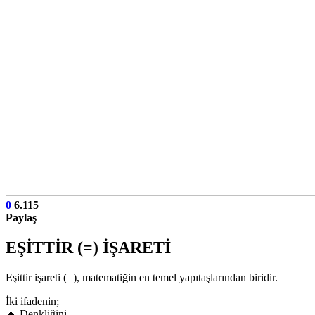
0
6.115
Paylaş
EŞİTTİR (=) İŞARETİ
Eşittir işareti (=), matematiğin en temel yapıtaşlarından biridir.
İki ifadenin;
🔸 Denkliğini,