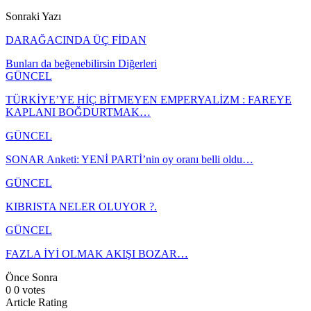
Sonraki Yazı
DARAĞACINDA ÜÇ FİDAN
Bunları da beğenebilirsin
Diğerleri
GÜNCEL
TÜRKİYE’YE HİÇ BİTMEYEN EMPERYALİZM : FAREYE
KAPLANI BOĞDURTMAK…
GÜNCEL
SONAR Anketi: YENİ PARTİ’nin oy oranı belli oldu…
GÜNCEL
KIBRISTA NELER OLUYOR ?.
GÜNCEL
FAZLA İYİ OLMAK AKIŞI BOZAR…
Önce
Sonra
0
0
votes
Article Rating