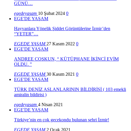
GÜNÜ…
egedeyasam
10 Şubat 2024
0
EGE'DE YAŞAM
Hayvanlara Yönelik Şiddet Görüntülerine İzmir’den
“YETER”…
EGEDE YAŞAM
27 Kasım 2022
0
EGE'DE YAŞAM
ANDREE COŞKUN, “ KÜTÜPHANE İKİNCİ EVİM
OLDU. ”
EGEDE YAŞAM
30 Kasım 2021
0
EGE'DE YAŞAM
TÜRK DENİZ ASLANLARININ BİLDİRİSİ ( 103 emekli
amiralin bildirisi )
egedeyasam
4 Nisan 2021
EGE'DE YAŞAM
Türkiye’nin en çok gecekondu bulunan şehri İzmir!
EGEDE YAŞAM
2 Ocak 2021