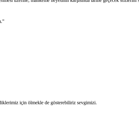
enmesi üzerine, mahkeme heyetinin karşısında tarihe geçecek sözlerini 
m.”
iklerimiz için ölmekle de gösterebiliriz sevgimizi.