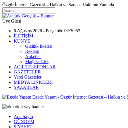
Özgür İnternet Gazetesi – Halkın ve Sadece Haklının Yanında…
Üye Girişi
6 Ağustos 2026 - Perşembe 02:30:52
İLETİŞİM
KÜNYE
Gizlilik İlkeleri
Reklam
Anketler
Mağaza Giriş
ACİL TELEFONLAR
GAZETELER
Yerel Gazeteler
MEDYA LİNKLERİ
YAZARLAR
Egede Yaşam - Özgür İnternet Gazetesi – Halkın ve
Ana Sayfa
GÜNDEM
SİYASET