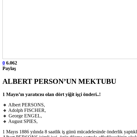
0
6.062
Paylaş
ALBERT PERSON’UN MEKTUBU
1 Mayıs’ın yaratıcısı olan dört yiğit işçi önderi..!
🔸 Albert PERSONS,
🔸 Adolph FISCHER,
🔸 George ENGEL,
🔸 August SPIES,
1 Mayıs 1886 yılında 8 saatlik iş günü mücadelesinde önderlik yaptıkla