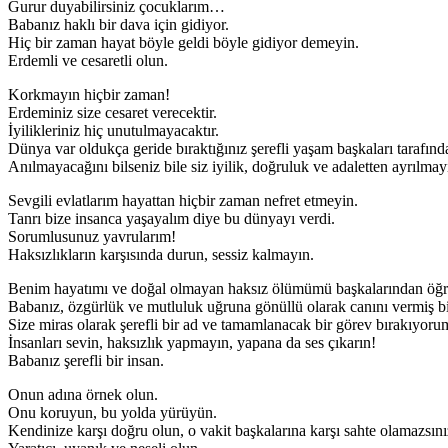
Gurur duyabilirsiniz çocuklarım…
Babanız haklı bir dava için gidiyor.
Hiç bir zaman hayat böyle geldi böyle gidiyor demeyin.
Erdemli ve cesaretli olun.
Korkmayın hiçbir zaman!
Erdeminiz size cesaret verecektir.
İyilikleriniz hiç unutulmayacaktır.
Dünya var oldukça geride bıraktığınız şerefli yaşam başkaları tarafında
Anılmayacağını bilseniz bile siz iyilik, doğruluk ve adaletten ayrılmay
Sevgili evlatlarım hayattan hiçbir zaman nefret etmeyin.
Tanrı bize insanca yaşayalım diye bu dünyayı verdi.
Sorumlusunuz yavrularım!
Haksızlıkların karşısında durun, sessiz kalmayın.
Benim hayatımı ve doğal olmayan haksız ölümümü başkalarından öğr
Babanız, özgürlük ve mutluluk uğruna gönüllü olarak canını vermiş bi
Size miras olarak şerefli bir ad ve tamamlanacak bir görev bırakıyo
İnsanları sevin, haksızlık yapmayın, yapana da ses çıkarın!
Babanız şerefli bir insan.
Onun adına örnek olun.
Onu koruyun, bu yolda yürüyün.
Kendinize karşı doğru olun, o vakit başkalarına karşı sahte olamazsını