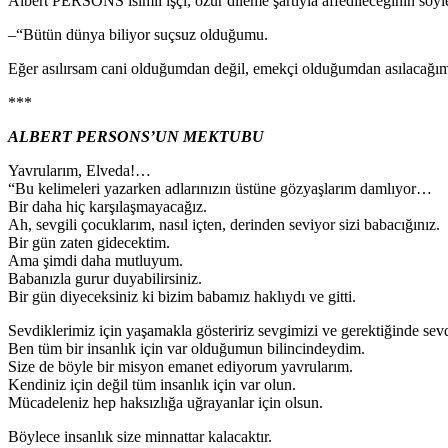
Albert PERSONS isimli işçi, özür dileme şartıyla affedileceğinin söyl
–“Bütün dünya biliyor suçsuz olduğumu.
Eğer asılırsam cani olduğumdan değil, emekçi olduğumdan asılacağı
***
ALBERT PERSONS’UN MEKTUBU
Yavrularım, Elveda!…
“Bu kelimeleri yazarken adlarınızın üstüne gözyaşlarım damlıyor…
Bir daha hiç karşılaşmayacağız.
Ah, sevgili çocuklarım, nasıl içten, derinden seviyor sizi babacığınız.
Bir gün zaten gidecektim.
Ama şimdi daha mutluyum.
Babanızla gurur duyabilirsiniz.
Bir gün diyeceksiniz ki bizim babamız haklıydı ve gitti.
Sevdiklerimiz için yaşamakla gösteririz sevgimizi ve gerektiğinde sevd
Ben tüm bir insanlık için var olduğumun bilincindeydim.
Size de böyle bir misyon emanet ediyorum yavrularım.
Kendiniz için değil tüm insanlık için var olun.
Mücadeleniz hep haksızlığa uğrayanlar için olsun.
Böylece insanlık size minnattar kalacaktır.