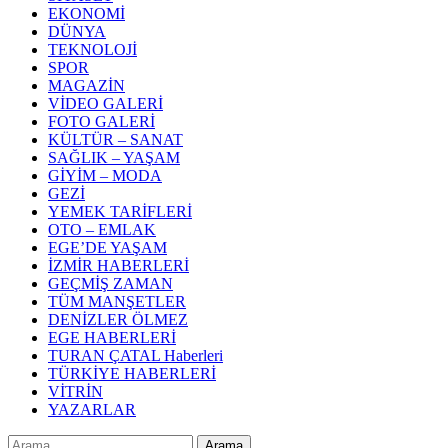
EKONOMİ
DÜNYA
TEKNOLOJİ
SPOR
MAGAZİN
VİDEO GALERİ
FOTO GALERİ
KÜLTÜR – SANAT
SAĞLIK – YAŞAM
GİYİM – MODA
GEZİ
YEMEK TARİFLERİ
OTO – EMLAK
EGE’DE YAŞAM
İZMİR HABERLERİ
GEÇMİŞ ZAMAN
TÜM MANŞETLER
DENİZLER ÖLMEZ
EGE HABERLERİ
TURAN ÇATAL Haberleri
TÜRKİYE HABERLERİ
VİTRİN
YAZARLAR