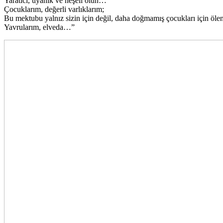
Yaratıcı, uyanık ve neşeli olun…
Çocuklarım, değerli varlıklarım;
Bu mektubu yalnız sizin için değil, daha doğmamış çocukları için öle
Yavrularım, elveda…”