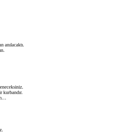
n anılacaktı.
ın.
eneceksiniz.
r kurbandır.
rum…
z.