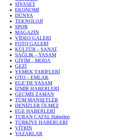
SİYASET
EKONOMİ
DÜNYA
TEKNOLOJİ
SPOR
MAGAZİN
VİDEO GALERİ
FOTO GALERİ
KÜLTÜR – SANAT
SAĞLIK – YAŞAM
GİYİM – MODA
GEZİ
YEMEK TARİFLERİ
OTO – EMLAK
EGE’DE YAŞAM
İZMİR HABERLERİ
GEÇMİŞ ZAMAN
TÜM MANŞETLER
DENİZLER ÖLMEZ
EGE HABERLERİ
TURAN ÇATAL Haberleri
TÜRKİYE HABERLERİ
VİTRİN
YAZARLAR