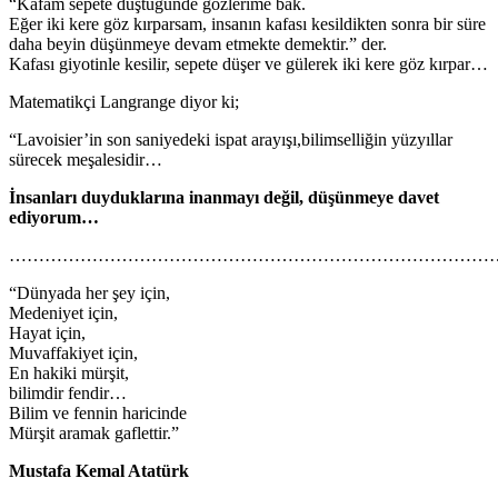
“Kafam sepete düştüğünde gözlerime bak.
Eğer iki kere göz kırparsam, insanın kafası kesildikten sonra bir süre
daha beyin düşünmeye devam etmekte demektir.” der.
Kafası giyotinle kesilir, sepete düşer ve gülerek iki kere göz kırpar…
Matematikçi Langrange diyor ki;
“Lavoisier’in son saniyedeki ispat arayışı,bilimselliğin yüzyıllar
sürecek meşalesidir…
İnsanları duyduklarına inanmayı değil, düşünmeye davet
ediyorum…
…………………………………………………………………………
“Dünyada her şey için,
Medeniyet için,
Hayat için,
Muvaffakiyet için,
En hakiki mürşit,
bilimdir fendir…
Bilim ve fennin haricinde
Mürşit aramak gaflettir.”
Mustafa Kemal Atatürk