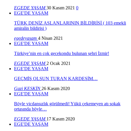
EGEDE YAŞAM
30 Kasım 2021
0
EGE'DE YAŞAM
TÜRK DENİZ ASLANLARININ BİLDİRİSİ ( 103 emekli
amiralin bildirisi )
egedeyasam
4 Nisan 2021
EGE'DE YAŞAM
Türkiye’nin en çok gecekondu bulunan şehri İzmir!
EGEDE YAŞAM
2 Ocak 2021
EGE'DE YAŞAM
GEÇMİŞ OLSUN TURAN KARDEŞİM…
Gazi KESKİN
26 Kasım 2020
EGE'DE YAŞAM
Böyle vicdansızlık görülmedi! Yükü çekemeyen atı sokak
ortasında böyle…
EGEDE YAŞAM
17 Kasım 2020
EGE'DE YAŞAM