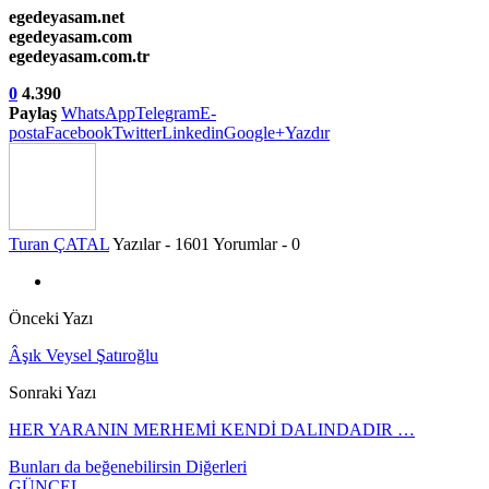
egedeyasam.net
egedeyasam.com
egedeyasam.com.tr
0
4.390
Paylaş
WhatsApp
Telegram
E-
posta
Facebook
Twitter
Linkedin
Google+
Yazdır
Turan ÇATAL
Yazılar - 1601
Yorumlar - 0
Önceki Yazı
Âşık Veysel Şatıroğlu
Sonraki Yazı
HER YARANIN MERHEMİ KENDİ DALINDADIR …
Bunları da beğenebilirsin
Diğerleri
GÜNCEL