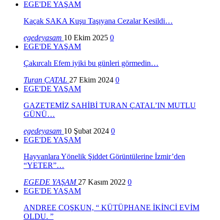
EGE'DE YAŞAM
Kaçak SAKA Kuşu Taşıyana Cezalar Kesildi…
egedeyasam
10 Ekim 2025
0
EGE'DE YAŞAM
Çakırcalı Efem iyiki bu günleri görmedin…
Turan ÇATAL
27 Ekim 2024
0
EGE'DE YAŞAM
GAZETEMİZ SAHİBİ TURAN ÇATAL’IN MUTLU
GÜNÜ…
egedeyasam
10 Şubat 2024
0
EGE'DE YAŞAM
Hayvanlara Yönelik Şiddet Görüntülerine İzmir’den
“YETER”…
EGEDE YAŞAM
27 Kasım 2022
0
EGE'DE YAŞAM
ANDREE COŞKUN, “ KÜTÜPHANE İKİNCİ EVİM
OLDU. ”