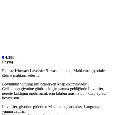
0
4.390
Paylaş
Fransız Kimyacı Lavoisier 51 yaşında iken; Mahkeme giyotinle
ölüme mahkum eder…
Boynunun vurulmasını beklerken kitap okumaktadır…
Cellat, onu giyotine götürmek için yanına geldiğinde Lavoisier,
nerede kaldığını unutmamak için kitabın arasına bir “kitap ayracı”
koymuştur…
Lavoisier, giyotine giderken Matematikçi arkadaşı Langrange’i
yanına çağırır: