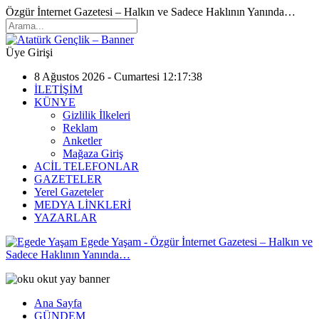
Özgür İnternet Gazetesi – Halkın ve Sadece Haklının Yanında…
Üye Girişi
8 Ağustos 2026 - Cumartesi 12:17:38
İLETİŞİM
KÜNYE
Gizlilik İlkeleri
Reklam
Anketler
Mağaza Giriş
ACİL TELEFONLAR
GAZETELER
Yerel Gazeteler
MEDYA LİNKLERİ
YAZARLAR
Egede Yaşam - Özgür İnternet Gazetesi – Halkın ve
Sadece Haklının Yanında…
Ana Sayfa
GÜNDEM