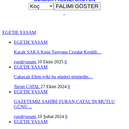
..
.
EGE'DE YAŞAM
EGE'DE YAŞAM
Kaçak SAKA Kuşu Taşıyana Cezalar Kesildi…
egedeyasam
10 Ekim 2025
0
EGE'DE YAŞAM
Çakırcalı Efem iyiki bu günleri görmedin…
Turan ÇATAL
27 Ekim 2024
0
EGE'DE YAŞAM
GAZETEMİZ SAHİBİ TURAN ÇATAL’IN MUTLU
GÜNÜ…
egedeyasam
10 Şubat 2024
0
EGE'DE YAŞAM