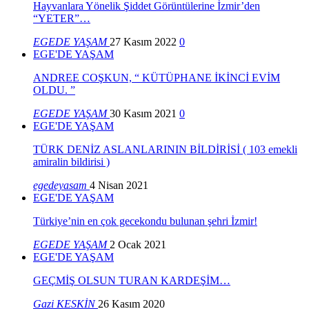
Hayvanlara Yönelik Şiddet Görüntülerine İzmir’den
“YETER”…
EGEDE YAŞAM
27 Kasım 2022
0
EGE'DE YAŞAM
ANDREE COŞKUN, “ KÜTÜPHANE İKİNCİ EVİM
OLDU. ”
EGEDE YAŞAM
30 Kasım 2021
0
EGE'DE YAŞAM
TÜRK DENİZ ASLANLARININ BİLDİRİSİ ( 103 emekli
amiralin bildirisi )
egedeyasam
4 Nisan 2021
EGE'DE YAŞAM
Türkiye’nin en çok gecekondu bulunan şehri İzmir!
EGEDE YAŞAM
2 Ocak 2021
EGE'DE YAŞAM
GEÇMİŞ OLSUN TURAN KARDEŞİM…
Gazi KESKİN
26 Kasım 2020