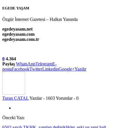
EGEDE YAŞAM
Özgür İnternet Gazetesi – Halkın Yanında
egedeyasam.net
egedeyasam.com
egedeyasam.com.tr
0
4.364
Paylaş
WhatsApp
Telegram
E-
posta
Facebook
Twitter
Linkedin
Google+
Yazdır
Turan ÇATAL
Yazılar - 1603
Yorumlar - 0
Önceki Yazı
6502 sayılı TKHK. yapılan değişiklikler, eski ve yeni hali