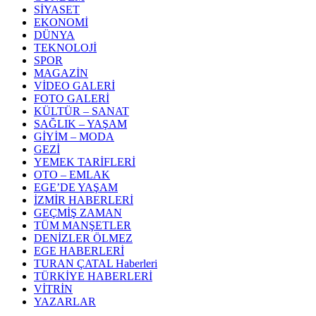
SİYASET
EKONOMİ
DÜNYA
TEKNOLOJİ
SPOR
MAGAZİN
VİDEO GALERİ
FOTO GALERİ
KÜLTÜR – SANAT
SAĞLIK – YAŞAM
GİYİM – MODA
GEZİ
YEMEK TARİFLERİ
OTO – EMLAK
EGE’DE YAŞAM
İZMİR HABERLERİ
GEÇMİŞ ZAMAN
TÜM MANŞETLER
DENİZLER ÖLMEZ
EGE HABERLERİ
TURAN ÇATAL Haberleri
TÜRKİYE HABERLERİ
VİTRİN
YAZARLAR