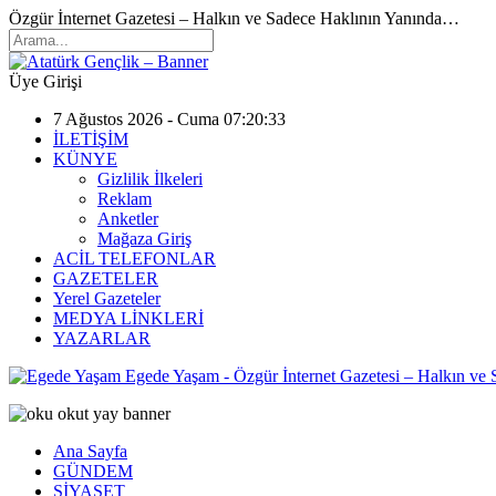
Özgür İnternet Gazetesi – Halkın ve Sadece Haklının Yanında…
Üye Girişi
7 Ağustos 2026 - Cuma 07:20:33
İLETİŞİM
KÜNYE
Gizlilik İlkeleri
Reklam
Anketler
Mağaza Giriş
ACİL TELEFONLAR
GAZETELER
Yerel Gazeteler
MEDYA LİNKLERİ
YAZARLAR
Egede Yaşam - Özgür İnternet Gazetesi – Halkın ve
Ana Sayfa
GÜNDEM
SİYASET