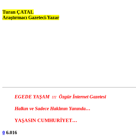
Turan ÇATAL
Araştırmacı Gazeteci-Yazar
EGEDE YAŞAM ::: Özgür İnternet Gazetesi
Halkın ve Sadece Haklının Yanında…
YAŞASIN CUMHURİYET…
0
6.016