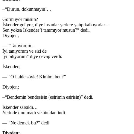
–“Durun, dokunmayın!…
Görmüyor musun?
İskender geliyor, diye insanlar yerlere yatıp kalkıyorlar…
Sen yoksa İskender’i tanımıyor musun?” dedi.
Diyojen;
— “Tanıyorum…
İyi tanıyorum ve sizi de
iyi biliyorum” diye cevap verdi.
İskender;
— “O halde söyle! Kimim, ben?”
Diyojen;
–“Bendemin bendesisin (esirimin esirisin)” dedi.
İskender sarsıldı…
Yerinde duramadı ve atından indi.
— “Ne demek bu?” dedi.
Diyojen;