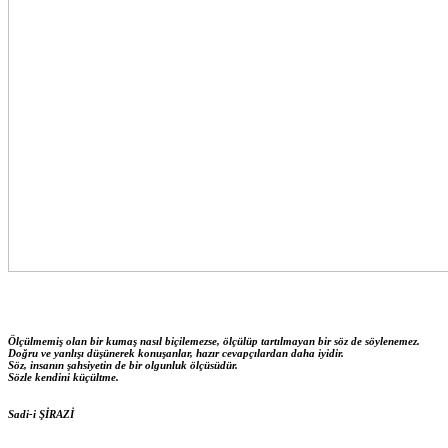
Ölçülmemiş olan bir kumaş nasıl biçilemezse, ölçülüp tartılmayan bir söz de söylenemez.
Doğru ve yanlışı düşünerek konuşanlar, hazır cevapçılardan daha iyidir.
Söz, insanın şahsiyetin de bir olgunluk ölçüsüdür.
Sözle kendini küçültme.
Sadi-i ŞİRAZİ