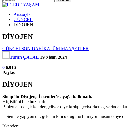
Anasayfa
GÜNCEL
DİYOJEN
DİYOJEN
GÜNCEL
SON DAKİKA
TÜM MANŞETLER
Turan ÇATAL
19 Nisan 2024
0
6.016
Paylaş
DİYOJEN
Sinop’ lu Diyojen, İskender’e ayağa kalkmadı.
Hiç istifini bile bozmadı.
Binlerce insan, İskender geliyor diye kırılıp geçiyorken o, yerinden 
–“Sen ne yapıyorsun, gelenin kim olduğunu bilmiyor musun? diye onu 
İskender;