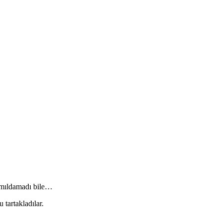
kımıldamadı bile…
tartakladılar.