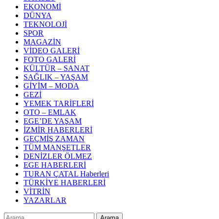
EKONOMİ
DÜNYA
TEKNOLOJİ
SPOR
MAGAZİN
VİDEO GALERİ
FOTO GALERİ
KÜLTÜR – SANAT
SAĞLIK – YAŞAM
GİYİM – MODA
GEZİ
YEMEK TARİFLERİ
OTO – EMLAK
EGE’DE YAŞAM
İZMİR HABERLERİ
GEÇMİŞ ZAMAN
TÜM MANŞETLER
DENİZLER ÖLMEZ
EGE HABERLERİ
TURAN ÇATAL Haberleri
TÜRKİYE HABERLERİ
VİTRİN
YAZARLAR