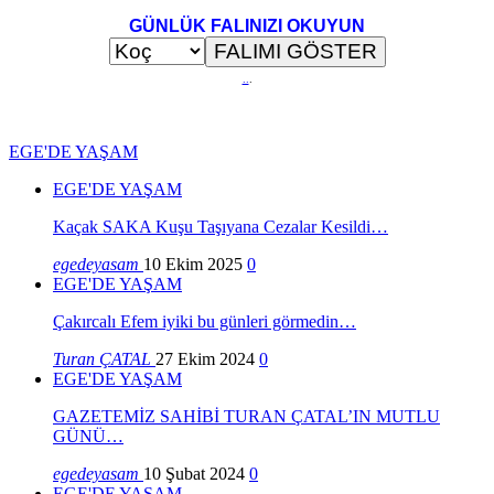
GÜNLÜK FALINIZI OKUYUN
..
.
EGE'DE YAŞAM
EGE'DE YAŞAM
Kaçak SAKA Kuşu Taşıyana Cezalar Kesildi…
egedeyasam
10 Ekim 2025
0
EGE'DE YAŞAM
Çakırcalı Efem iyiki bu günleri görmedin…
Turan ÇATAL
27 Ekim 2024
0
EGE'DE YAŞAM
GAZETEMİZ SAHİBİ TURAN ÇATAL’IN MUTLU
GÜNÜ…
egedeyasam
10 Şubat 2024
0
EGE'DE YAŞAM