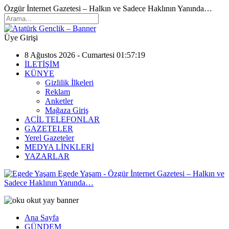
Özgür İnternet Gazetesi – Halkın ve Sadece Haklının Yanında…
Üye Girişi
8 Ağustos 2026 - Cumartesi 01:57:19
İLETİŞİM
KÜNYE
Gizlilik İlkeleri
Reklam
Anketler
Mağaza Giriş
ACİL TELEFONLAR
GAZETELER
Yerel Gazeteler
MEDYA LİNKLERİ
YAZARLAR
Egede Yaşam - Özgür İnternet Gazetesi – Halkın ve
Sadece Haklının Yanında…
Ana Sayfa
GÜNDEM