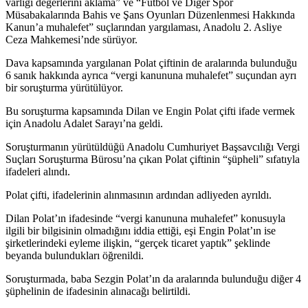
varlığı değerlerini aklama” ve “Futbol ve Diğer Spor
Müsabakalarında Bahis ve Şans Oyunları Düzenlenmesi Hakkında
Kanun’a muhalefet” suçlarından yargılaması, Anadolu 2. Asliye
Ceza Mahkemesi’nde sürüyor.
Dava kapsamında yargılanan Polat çiftinin de aralarında bulunduğu
6 sanık hakkında ayrıca “vergi kanununa muhalefet” suçundan ayrı
bir soruşturma yürütülüyor.
Bu soruşturma kapsamında Dilan ve Engin Polat çifti ifade vermek
için Anadolu Adalet Sarayı’na geldi.
Soruşturmanın yürütüldüğü Anadolu Cumhuriyet Başsavcılığı Vergi
Suçları Soruşturma Bürosu’na çıkan Polat çiftinin “şüpheli” sıfatıyla
ifadeleri alındı.
Polat çifti, ifadelerinin alınmasının ardından adliyeden ayrıldı.
Dilan Polat’ın ifadesinde “vergi kanununa muhalefet” konusuyla
ilgili bir bilgisinin olmadığını iddia ettiği, eşi Engin Polat’ın ise
şirketlerindeki eyleme ilişkin, “gerçek ticaret yaptık” şeklinde
beyanda bulundukları öğrenildi.
Soruşturmada, baba Sezgin Polat’ın da aralarında bulunduğu diğer 4
şüphelinin de ifadesinin alınacağı belirtildi.