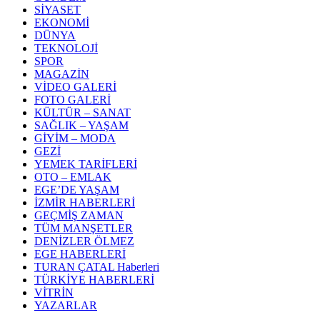
SİYASET
EKONOMİ
DÜNYA
TEKNOLOJİ
SPOR
MAGAZİN
VİDEO GALERİ
FOTO GALERİ
KÜLTÜR – SANAT
SAĞLIK – YAŞAM
GİYİM – MODA
GEZİ
YEMEK TARİFLERİ
OTO – EMLAK
EGE’DE YAŞAM
İZMİR HABERLERİ
GEÇMİŞ ZAMAN
TÜM MANŞETLER
DENİZLER ÖLMEZ
EGE HABERLERİ
TURAN ÇATAL Haberleri
TÜRKİYE HABERLERİ
VİTRİN
YAZARLAR