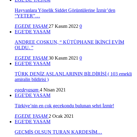
Hayvanlara Yönelik Şiddet Görüntülerine İzmir’den
“YETER”…
EGEDE YAŞAM
27 Kasım 2022
0
EGE'DE YAŞAM
ANDREE COŞKUN, “ KÜTÜPHANE İKİNCİ EVİM
OLDU. ”
EGEDE YAŞAM
30 Kasım 2021
0
EGE'DE YAŞAM
TÜRK DENİZ ASLANLARININ BİLDİRİSİ ( 103 emekli
amiralin bildirisi )
egedeyasam
4 Nisan 2021
EGE'DE YAŞAM
Türkiye’nin en çok gecekondu bulunan şehri İzmir!
EGEDE YAŞAM
2 Ocak 2021
EGE'DE YAŞAM
GEÇMİŞ OLSUN TURAN KARDEŞİM…