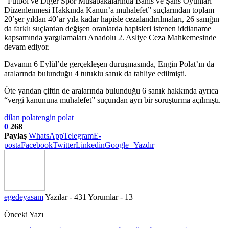
“Futbol ve Diğer Spor Müsabakalarında Bahis ve Şans Oyunları
Düzenlenmesi Hakkında Kanun’a muhalefet” suçlarından toplam
20’şer yıldan 40’ar yıla kadar hapisle cezalandırılmaları, 26 sanığın
da farklı suçlardan değişen oranlarda hapisleri istenen iddianame
kapsamında yargılamaları Anadolu 2. Asliye Ceza Mahkemesinde
devam ediyor.
Davanın 6 Eylül’de gerçekleşen duruşmasında, Engin Polat’ın da
aralarında bulunduğu 4 tutuklu sanık da tahliye edilmişti.
Öte yandan çiftin de aralarında bulunduğu 6 sanık hakkında ayrıca
“vergi kanununa muhalefet” suçundan ayrı bir soruşturma açılmıştı.
dilan polat
engin polat
0
268
Paylaş
WhatsApp
Telegram
E-
posta
Facebook
Twitter
Linkedin
Google+
Yazdır
egedeyasam
Yazılar - 431
Yorumlar - 13
Önceki Yazı