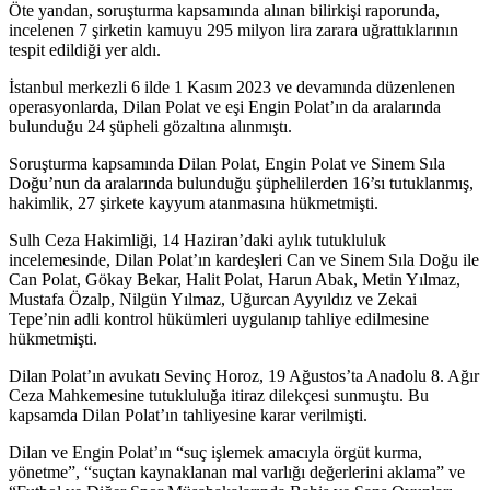
Öte yandan, soruşturma kapsamında alınan bilirkişi raporunda,
incelenen 7 şirketin kamuyu 295 milyon lira zarara uğrattıklarının
tespit edildiği yer aldı.
İstanbul merkezli 6 ilde 1 Kasım 2023 ve devamında düzenlenen
operasyonlarda, Dilan Polat ve eşi Engin Polat’ın da aralarında
bulunduğu 24 şüpheli gözaltına alınmıştı.
Soruşturma kapsamında Dilan Polat, Engin Polat ve Sinem Sıla
Doğu’nun da aralarında bulunduğu şüphelilerden 16’sı tutuklanmış,
hakimlik, 27 şirkete kayyum atanmasına hükmetmişti.
Sulh Ceza Hakimliği, 14 Haziran’daki aylık tutukluluk
incelemesinde, Dilan Polat’ın kardeşleri Can ve Sinem Sıla Doğu ile
Can Polat, Gökay Bekar, Halit Polat, Harun Abak, Metin Yılmaz,
Mustafa Özalp, Nilgün Yılmaz, Uğurcan Ayyıldız ve Zekai
Tepe’nin adli kontrol hükümleri uygulanıp tahliye edilmesine
hükmetmişti.
Dilan Polat’ın avukatı Sevinç Horoz, 19 Ağustos’ta Anadolu 8. Ağır
Ceza Mahkemesine tutukluluğa itiraz dilekçesi sunmuştu. Bu
kapsamda Dilan Polat’ın tahliyesine karar verilmişti.
Dilan ve Engin Polat’ın “suç işlemek amacıyla örgüt kurma,
yönetme”, “suçtan kaynaklanan mal varlığı değerlerini aklama” ve