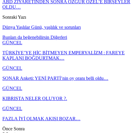
ABD ZİYARETİNDEN SONRA ÖZGÜR ÖZEL’E BİRŞEYLER
OLDU…
Sonraki Yazı
Dünya Yaşlılar Günü, yaşlılık ve sorunları
Bunları da beğenebilirsin
Diğerleri
GÜNCEL
TÜRKİYE’YE HİÇ BİTMEYEN EMPERYALİZM : FAREYE
KAPLANI BOĞDURTMAK…
GÜNCEL
SONAR Anketi: YENİ PARTİ’nin oy oranı belli oldu…
GÜNCEL
KIBRISTA NELER OLUYOR ?.
GÜNCEL
FAZLA İYİ OLMAK AKIŞI BOZAR…
Önce
Sonra