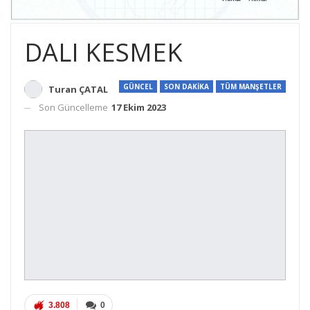
DALI KESMEK
GÜNCEL
SON DAKİKA
TÜM MANŞETLER
Turan ÇATAL
Son Güncelleme
17 Ekim 2023
3.808
0