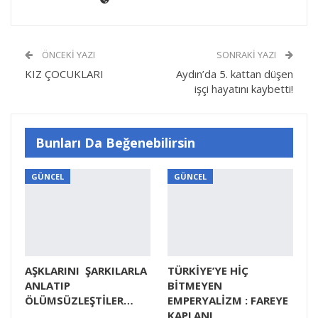
ÖNCEKI YAZI
SONRAKI YAZI
KIZ ÇOCUKLARI
Aydın’da 5. kattan düşen
işçi hayatını kaybetti!
Bunları Da Beğenebilirsin
GÜNCEL
GÜNCEL
AŞKLARINI ŞARKILARLA
TÜRKİYE’YE HİÇ
ANLATIP
BİTMEYEN
ÖLÜMSÜZLEŞTİLER…
EMPERYALİZM : FAREYE
KAPLANI