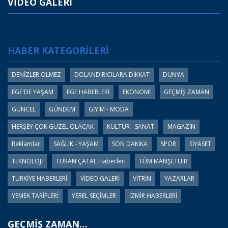
VİDEO GALERİ
HABER KATEGORİLERİ
DENİZLER ÖLMEZ
DOLANDIRICILARA DİKKAT
DÜNYA
EGE'DE YAŞAM
EGE HABERLERİ
EKONOMİ
GEÇMİŞ ZAMAN
GÜNCEL
GÜNDEM
GİYİM - MODA
HERŞEY ÇOK GÜZEL OLACAK
KÜLTÜR - SANAT
MAGAZİN
Reklamlar
SAĞLIK - YAŞAM
SON DAKİKA
SPOR
SİYASET
TEKNOLOJİ
TURAN ÇATAL Haberleri
TÜM MANŞETLER
TÜRKİYE HABERLERİ
VİDEO GALERİ
VİTRİN
YAZARLAR
YEMEK TARİFLERİ
YEREL SEÇİMLER
İZMİR HABERLERİ
GEÇMİŞ ZAMAN…