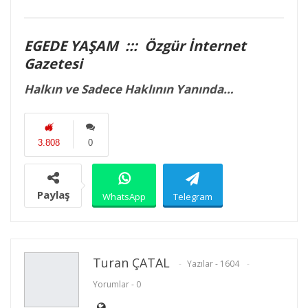
EGEDE YAŞAM ::: Özgür İnternet
Gazetesi
Halkın ve Sadece Haklının Yanında…
3.808
0
Paylaş
WhatsApp
Telegram
E-posta
Facebook
Twitter
Turan ÇATAL
Yazılar - 1604
Yorumlar - 0
Linkedin
Google+
Yazdır