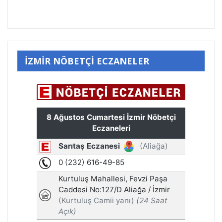
İZMİR NÖBETÇİ ECZANELER