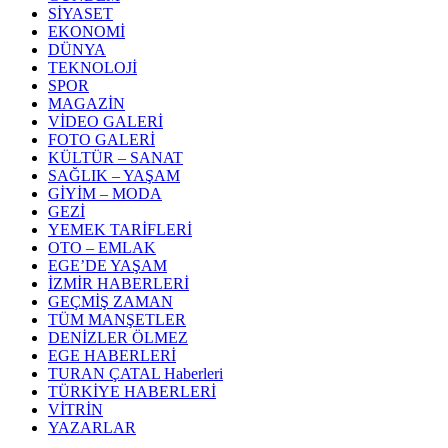
SİYASET
EKONOMİ
DÜNYA
TEKNOLOJİ
SPOR
MAGAZİN
VİDEO GALERİ
FOTO GALERİ
KÜLTÜR – SANAT
SAĞLIK – YAŞAM
GİYİM – MODA
GEZİ
YEMEK TARİFLERİ
OTO – EMLAK
EGE’DE YAŞAM
İZMİR HABERLERİ
GEÇMİŞ ZAMAN
TÜM MANŞETLER
DENİZLER ÖLMEZ
EGE HABERLERİ
TURAN ÇATAL Haberleri
TÜRKİYE HABERLERİ
VİTRİN
YAZARLAR