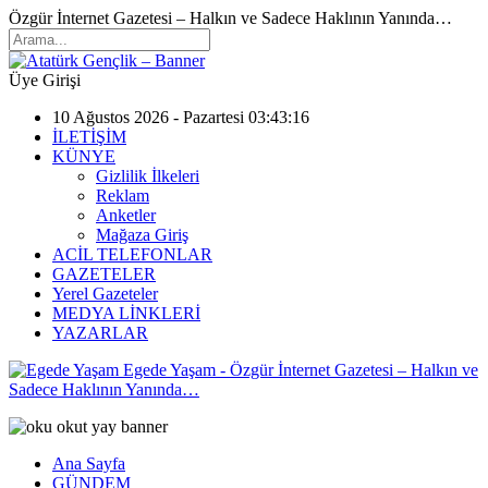
Özgür İnternet Gazetesi – Halkın ve Sadece Haklının Yanında…
Üye Girişi
10 Ağustos 2026 - Pazartesi 03:43:16
İLETİŞİM
KÜNYE
Gizlilik İlkeleri
Reklam
Anketler
Mağaza Giriş
ACİL TELEFONLAR
GAZETELER
Yerel Gazeteler
MEDYA LİNKLERİ
YAZARLAR
Egede Yaşam - Özgür İnternet Gazetesi – Halkın ve
Sadece Haklının Yanında…
Ana Sayfa
GÜNDEM