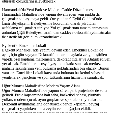
oturarak çocuklarını izleyebilecek.
Harmandalı’da Yeni Park ve Modern Cadde Düzenlemesi
Harmandalı Mahallesi’nde yapımı devam eden yeni parkta da
çalışmalar son aşamaya geldi. Öte yandan 9 Eylül Caddesi’nde
İzmir Büyükşehir Belediyesi ile koordineli olarak yürütülen
asfaltlama çalışmaları sürüyor. Yol çalışmalarının tamamlanmasının
ardından Çiğli Belediyesi tarafından caddeye dekoratif aydınlatmalar
ile estetik bir görünüm kazandırılacak.
Egekent’e Emekliler Lokali
Egekent Mahallesi’nde yapımı devam eden Emekliler Lokali de
açılış için gün sayıyor. Dekoratif mimari detaylarla zenginleştirilen
yapıda özel kaplama malzemeleri, dekoratif çıtalar ve Atatürk rölyefi
yer alacak. Emeklilerin sosyal yaşamına katkı sunacak merkez,
mahalle sakinlerinin yeni buluşma noktalarından biri olacak. Bunun
yanı sıra Emekliler Lokali karşısında bulunan basketbol sahası da
yenilenerek gençlerin ve spor tutkunlarının hizmetine sunulacak.
Uğur Mumcu Mahallesi’ne Modern Yaşam Alanı
Uğur Mumcu Mahallesi’nde yapımı süren park projesinde de sona
gelindi. Proje kapsamında halı saha, basketbol sahası, yürüyüş
yolları, modern çocuk oyun grupları ve spor aletleri yer alacak.
Dekoratif aydınlatmalarla donatılacak parkta kapsamlı peyzaj
çalışmaları yapılırken alana zeytin ve dut ağaçları ekildi,