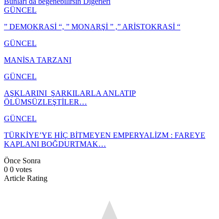
Bunları da beğenebilirsin
Diğerleri
GÜNCEL
” DEMOKRASİ “, ” MONARŞİ ” ,” ARİSTOKRASİ “
GÜNCEL
MANİSA TARZANI
GÜNCEL
AŞKLARINI ŞARKILARLA ANLATIP
ÖLÜMSÜZLEŞTİLER…
GÜNCEL
TÜRKİYE’YE HİÇ BİTMEYEN EMPERYALİZM : FAREYE
KAPLANI BOĞDURTMAK…
Önce
Sonra
0
0
votes
Article Rating