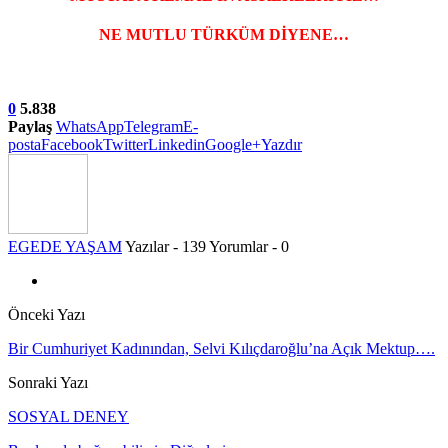
NE MUTLU TÜRKÜM DİYENE…
0
5.838
Paylaş
WhatsApp
Telegram
E-
posta
Facebook
Twitter
Linkedin
Google+
Yazdır
EGEDE YAŞAM
Yazılar - 139
Yorumlar - 0
Önceki Yazı
Bir Cumhuriyet Kadınından, Selvi Kılıçdaroğlu’na Açık Mektup….
Sonraki Yazı
SOSYAL DENEY