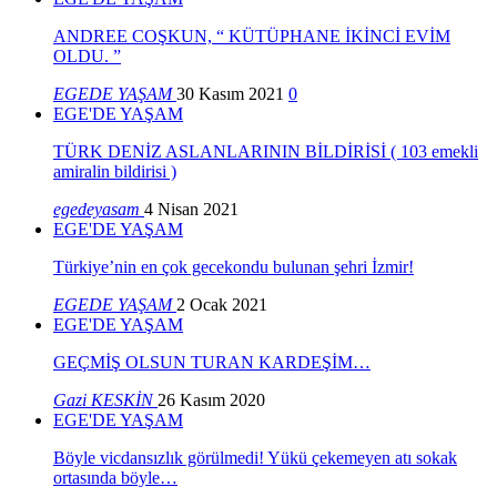
ANDREE COŞKUN, “ KÜTÜPHANE İKİNCİ EVİM
OLDU. ”
EGEDE YAŞAM
30 Kasım 2021
0
EGE'DE YAŞAM
TÜRK DENİZ ASLANLARININ BİLDİRİSİ ( 103 emekli
amiralin bildirisi )
egedeyasam
4 Nisan 2021
EGE'DE YAŞAM
Türkiye’nin en çok gecekondu bulunan şehri İzmir!
EGEDE YAŞAM
2 Ocak 2021
EGE'DE YAŞAM
GEÇMİŞ OLSUN TURAN KARDEŞİM…
Gazi KESKİN
26 Kasım 2020
EGE'DE YAŞAM
Böyle vicdansızlık görülmedi! Yükü çekemeyen atı sokak
ortasında böyle…