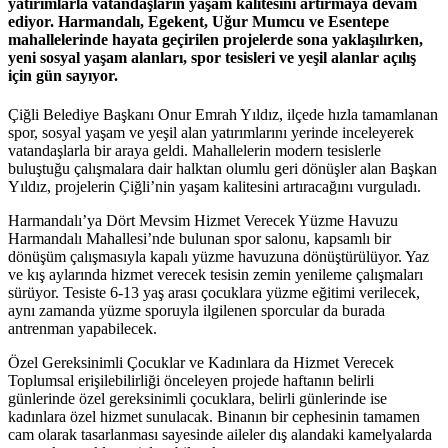
yatırımlarla vatandaşların yaşam kalitesini artırmaya devam
ediyor. Harmandalı, Egekent, Uğur Mumcu ve Esentepe
mahallelerinde hayata geçirilen projelerde sona yaklaşılırken,
yeni sosyal yaşam alanları, spor tesisleri ve yeşil alanlar açılış
için gün sayıyor.
Çiğli Belediye Başkanı Onur Emrah Yıldız, ilçede hızla tamamlanan
spor, sosyal yaşam ve yeşil alan yatırımlarını yerinde inceleyerek
vatandaşlarla bir araya geldi. Mahallelerin modern tesislerle
buluştuğu çalışmalara dair halktan olumlu geri dönüşler alan Başkan
Yıldız, projelerin Çiğli’nin yaşam kalitesini artıracağını vurguladı.
Harmandalı’ya Dört Mevsim Hizmet Verecek Yüzme Havuzu
Harmandalı Mahallesi’nde bulunan spor salonu, kapsamlı bir
dönüşüm çalışmasıyla kapalı yüzme havuzuna dönüştürülüyor. Yaz
ve kış aylarında hizmet verecek tesisin zemin yenileme çalışmaları
sürüyor. Tesiste 6-13 yaş arası çocuklara yüzme eğitimi verilecek,
aynı zamanda yüzme sporuyla ilgilenen sporcular da burada
antrenman yapabilecek.
Özel Gereksinimli Çocuklar ve Kadınlara da Hizmet Verecek
Toplumsal erişilebilirliği önceleyen projede haftanın belirli
günlerinde özel gereksinimli çocuklara, belirli günlerinde ise
kadınlara özel hizmet sunulacak. Binanın bir cephesinin tamamen
cam olarak tasarlanması sayesinde aileler dış alandaki kamelyalarda