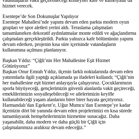
vatandaşların vakit geçirebileceği konteyner kafe ve kamelyalar da
hizmet verecek.
Esentepe’de Son Dokunuşlar Yapılıyor
Esentepe Mahallesi’nde yapımı devam eden parkta modern oyun
grupları ve spor aletleri yerini aldı. Teraslama çalışmaları
tamamlanırken dekoratif aydınlatmalar monte edildi ve ağaçlandırma
çalışmaları gerçekleştirildi. Parkta yalnızca kafe bölümünün yapımı
devam ederken, projenin kısa süre içerisinde vatandaşların
kullanımına açılması planlanıyor.
Başkan Yıldız: “Çiğli’nin Her Mahallesine Eşit Hizmet
Götürüyoruz”
Başkan Onur Emrah Yıldız, ilçenin farklı noktalarında devam eden
yatırımlarla ilgili yaptığı açıklamada şu ifadeleri kullandı; “Çiğli’nin
her mahallesine eşit hizmet anlayışıyla çalışıyoruz. Çocuklarımızın
sporla büyüyeceği, gençlerimizin güvenli alanlarda vakit geçireceği,
emeklilerimizin sosyalleşebileceği ve ailelerimizin keyifle
kullanabileceği yaşam alanlarını birer birer hayata geçiriyoruz.
Harmandalı’dan Egekent’e, Uğur Mumcu’dan Esentepe’ye kadar
ilçemizin dört bir yanında devam eden projelerimizi en kısa sürede
tamamlayarak hemşehrilerimizin hizmetine sunacağız. Daha
yaşanabilir, daha modern ve daha güçlü bir Çiğli için
çalışmalarımıza aralıksız devam edeceğiz.”