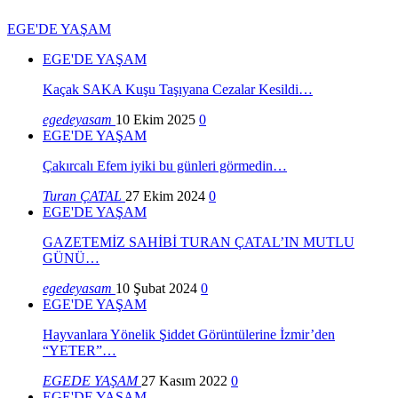
EGE'DE YAŞAM
EGE'DE YAŞAM
Kaçak SAKA Kuşu Taşıyana Cezalar Kesildi…
egedeyasam
10 Ekim 2025
0
EGE'DE YAŞAM
Çakırcalı Efem iyiki bu günleri görmedin…
Turan ÇATAL
27 Ekim 2024
0
EGE'DE YAŞAM
GAZETEMİZ SAHİBİ TURAN ÇATAL’IN MUTLU
GÜNÜ…
egedeyasam
10 Şubat 2024
0
EGE'DE YAŞAM
Hayvanlara Yönelik Şiddet Görüntülerine İzmir’den
“YETER”…
EGEDE YAŞAM
27 Kasım 2022
0
EGE'DE YAŞAM