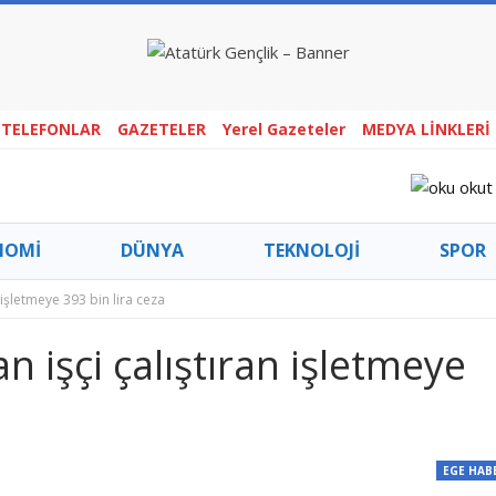
 TELEFONLAR
GAZETELER
Yerel Gazeteler
MEDYA LİNKLERİ
NOMİ
DÜNYA
TEKNOLOJİ
SPOR
 işletmeye 393 bin lira ceza
AĞLIK – YAŞAM
GİYİM – MODA
GEZİ
 işçi çalıştıran işletmeye
R HABERLERİ
GEÇMİŞ ZAMAN
TÜM MANŞ
TÜRKİYE HABERLERİ
VİTRİN
YAZ
EGE HAB