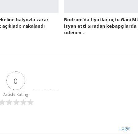
keline balyozla zarar
Bodrum’da fiyatlar uçtu Gani M
ik açıkladı: Yakalandı
isyan etti Sıradan kebapçılarda
ödenen…
0
Article Rating
Login