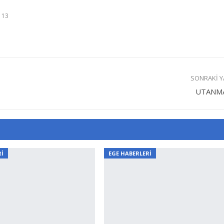
 13
SONRAKI Y
UTANM
Rİ
EGE HABERLERİ