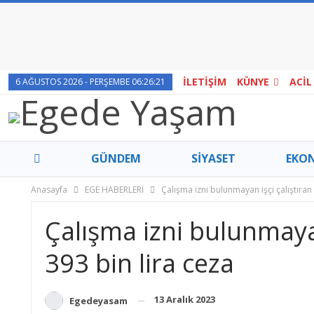
İLETİŞİM
KÜNYE
ACİL
6 AĞUSTOS 2026 - PERŞEMBE 06:26:21
GÜNDEM
SİYASET
EKO
Anasayfa
EGE HABERLERİ
Çalışma izni bulunmayan işçi çalıştıran
FOTO GALERİ
KÜLTÜR – SANAT
S
Çalışma izni bulunmayan
OTO – EMLAK
EGE’DE YAŞAM
İZMİ
393 bin lira ceza
EGE HABERLERİ
TURAN ÇATAL HABERLERI
13 Aralık 2023
Egedeyasam