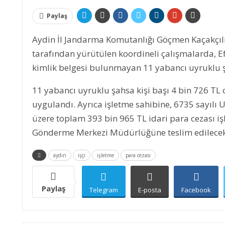
Paylaş
Aydin İl Jandarma Komutanlığı Göçmen Kaçakçılığ
tarafından yürütülen koordineli çalışmalarda, Efe
kimlik belgesi bulunmayan 11 yabancı uyruklu şah
11 yabancı uyruklu şahsa kişi başı 4 bin 726 TL
uygulandı. Ayrıca işletme sahibine, 6735 sayılı 
üzere toplam 393 bin 965 TL idari para cezası iş
Gönderme Merkezi Müdürlüğüne teslim edilecek
aydın
işçi
işletme
para cezası
Paylaş
Telegram
E-posta
Facebook