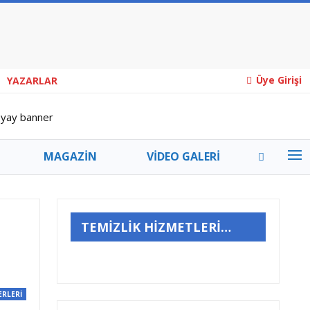
Üye Girişi
YAZARLAR
MAGAZİN
VİDEO GALERİ
YEMEK TARİFLERİ
ETLER
DENİZLER ÖLMEZ
TEMİZLİK HİZMETLERİ…
ARLAR
ERLERİ