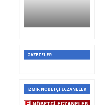
GAZETELER
İZMİR NÖBETÇİ ECZANELER