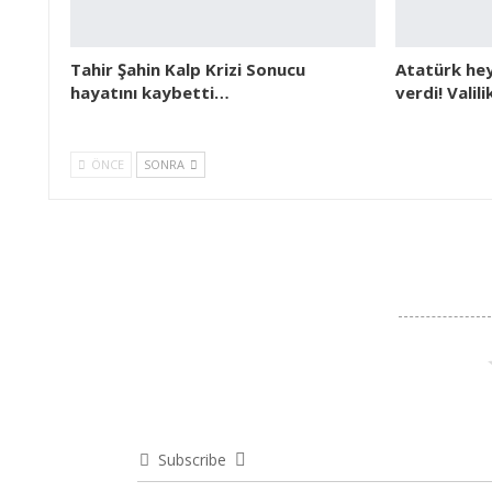
Tahir Şahin Kalp Krizi Sonucu
Atatürk hey
hayatını kaybetti…
verdi! Valil
ÖNCE
SONRA
Subscribe