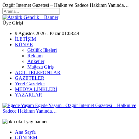
Özgür İnternet Gazetesi – Halkın ve Sadece Haklının Yanında…
Üye Girişi
9 Ağustos 2026 - Pazar 01:08:49
İLETİŞİM
KÜNYE
Gizlilik İlkeleri
Reklam
Anketler
Mağaza Giriş
ACİL TELEFONLAR
GAZETELER
Yerel Gazeteler
MEDYA LİNKLERİ
YAZARLAR
Egede Yaşam - Özgür İnternet Gazetesi – Halkın ve
Sadece Haklının Yanında…
Ana Sayfa
GÜNDEM