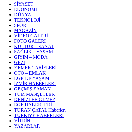
SİYASET
EKONOMİ
DÜNYA
TEKNOLOJİ
SPOR
MAGAZİN
VİDEO GALERİ
FOTO GALERİ
KÜLTÜR – SANAT
SAĞLIK – YAŞAM
GİYİM – MODA
GEZİ
YEMEK TARİFLERİ
OTO – EMLAK
EGE’DE YAŞAM
İZMİR HABERLERİ
GEÇMİŞ ZAMAN
TÜM MANŞETLER
DENİZLER ÖLMEZ
EGE HABERLERİ
TURAN ÇATAL Haberleri
TÜRKİYE HABERLERİ
VİTRİN
YAZARLAR