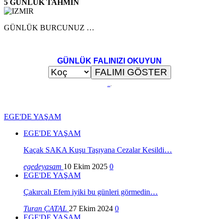
5 GÜNLÜK TAHMİN
GÜNLÜK BURCUNUZ …
GÜNLÜK FALINIZI OKUYUN
..
.
EGE'DE YAŞAM
EGE'DE YAŞAM
Kaçak SAKA Kuşu Taşıyana Cezalar Kesildi…
egedeyasam
10 Ekim 2025
0
EGE'DE YAŞAM
Çakırcalı Efem iyiki bu günleri görmedin…
Turan ÇATAL
27 Ekim 2024
0
EGE'DE YAŞAM