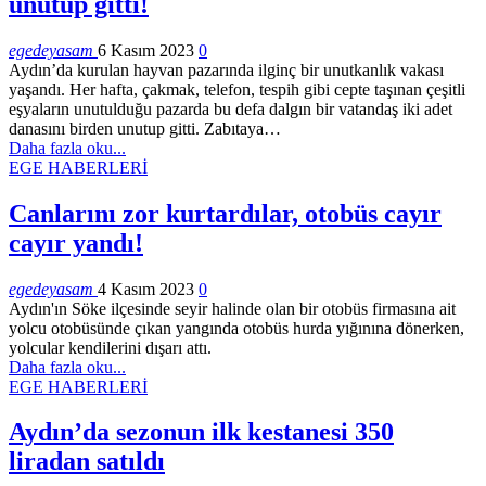
unutup gitti!
egedeyasam
6 Kasım 2023
0
Aydın’da kurulan hayvan pazarında ilginç bir unutkanlık vakası
yaşandı. Her hafta, çakmak, telefon, tespih gibi cepte taşınan çeşitli
eşyaların unutulduğu pazarda bu defa dalgın bir vatandaş iki adet
danasını birden unutup gitti. Zabıtaya…
Daha fazla oku...
EGE HABERLERİ
Canlarını zor kurtardılar, otobüs cayır
cayır yandı!
egedeyasam
4 Kasım 2023
0
Aydın'ın Söke ilçesinde seyir halinde olan bir otobüs firmasına ait
yolcu otobüsünde çıkan yangında otobüs hurda yığınına dönerken,
yolcular kendilerini dışarı attı.
Daha fazla oku...
EGE HABERLERİ
Aydın’da sezonun ilk kestanesi 350
liradan satıldı