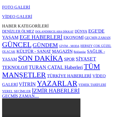
FOTO GALERİ
VİDEO GALERİ
HABER KATEGORİLERİ
EGE'DE
DENİZLER ÖLMEZ
DÜNYA
DOLANDIRICILARA DİKKAT
EGE HABERLERİ
YAŞAM
EKONOMİ
GEÇMİŞ ZAMAN
GÜNCEL
GÜNDEM
HERŞEY ÇOK GÜZEL
GİYİM - MODA
KÜLTÜR - SANAT
MAGAZİN
SAĞLIK -
OLACAK
Reklamlar
SON DAKİKA
SİYASET
SPOR
YAŞAM
TÜM
TURAN ÇATAL Haberleri
TEKNOLOJİ
MANŞETLER
TÜRKİYE HABERLERİ
VİDEO
YAZARLAR
VİTRİN
GALERİ
YEMEK TARİFLERİ
İZMİR HABERLERİ
YEREL SEÇİMLER
GEÇMİŞ ZAMAN…