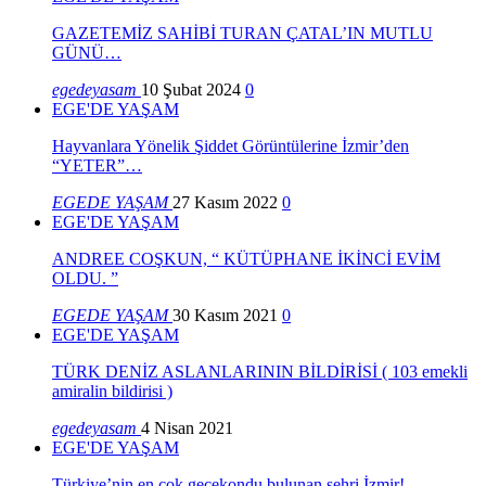
GAZETEMİZ SAHİBİ TURAN ÇATAL’IN MUTLU
GÜNÜ…
egedeyasam
10 Şubat 2024
0
EGE'DE YAŞAM
Hayvanlara Yönelik Şiddet Görüntülerine İzmir’den
“YETER”…
EGEDE YAŞAM
27 Kasım 2022
0
EGE'DE YAŞAM
ANDREE COŞKUN, “ KÜTÜPHANE İKİNCİ EVİM
OLDU. ”
EGEDE YAŞAM
30 Kasım 2021
0
EGE'DE YAŞAM
TÜRK DENİZ ASLANLARININ BİLDİRİSİ ( 103 emekli
amiralin bildirisi )
egedeyasam
4 Nisan 2021
EGE'DE YAŞAM
Türkiye’nin en çok gecekondu bulunan şehri İzmir!