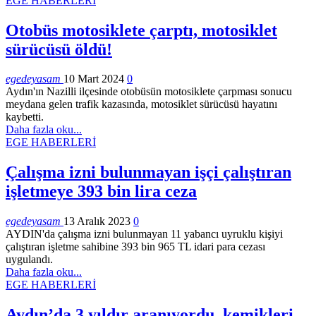
EGE HABERLERİ
Otobüs motosiklete çarptı, motosiklet
sürücüsü öldü!
egedeyasam
10 Mart 2024
0
Aydın'ın Nazilli ilçesinde otobüsün motosiklete çarpması sonucu
meydana gelen trafik kazasında, motosiklet sürücüsü hayatını
kaybetti.
Daha fazla oku...
EGE HABERLERİ
Çalışma izni bulunmayan işçi çalıştıran
işletmeye 393 bin lira ceza
egedeyasam
13 Aralık 2023
0
AYDIN'da çalışma izni bulunmayan 11 yabancı uyruklu kişiyi
çalıştıran işletme sahibine 393 bin 965 TL idari para cezası
uygulandı.
Daha fazla oku...
EGE HABERLERİ
Aydın’da 3 yıldır aranıyordu, kemikleri