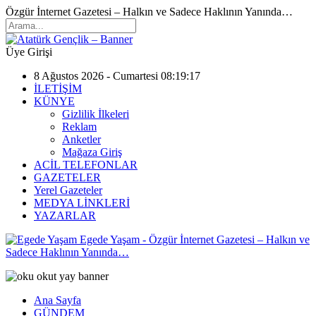
Özgür İnternet Gazetesi – Halkın ve Sadece Haklının Yanında…
Üye Girişi
8 Ağustos 2026 - Cumartesi 08:19:17
İLETİŞİM
KÜNYE
Gizlilik İlkeleri
Reklam
Anketler
Mağaza Giriş
ACİL TELEFONLAR
GAZETELER
Yerel Gazeteler
MEDYA LİNKLERİ
YAZARLAR
Egede Yaşam - Özgür İnternet Gazetesi – Halkın ve
Sadece Haklının Yanında…
Ana Sayfa
GÜNDEM