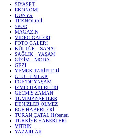
SİYASET
EKONOMİ
DÜNYA
TEKNOLOJİ
SPOR
MAGAZİN
VİDEO GALERİ
FOTO GALERİ
KÜLTÜR – SANAT
SAĞLIK – YAŞAM
GİYİM – MODA
GEZİ
YEMEK TARİFLERİ
OTO – EMLAK
EGE’DE YAŞAM
İZMİR HABERLERİ
GEÇMİŞ ZAMAN
TÜM MANŞETLER
DENİZLER ÖLMEZ
EGE HABERLERİ
TURAN ÇATAL Haberleri
TÜRKİYE HABERLERİ
VİTRİN
YAZARLAR