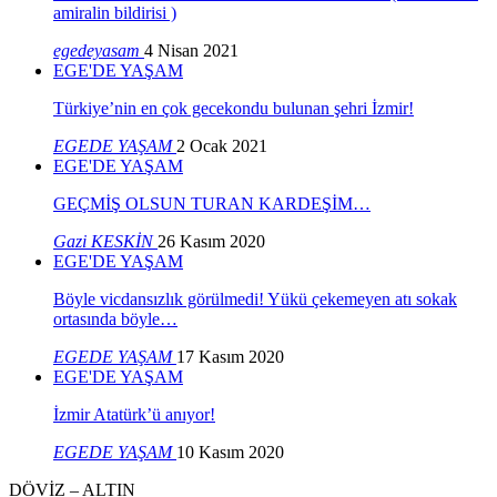
amiralin bildirisi )
egedeyasam
4 Nisan 2021
EGE'DE YAŞAM
Türkiye’nin en çok gecekondu bulunan şehri İzmir!
EGEDE YAŞAM
2 Ocak 2021
EGE'DE YAŞAM
GEÇMİŞ OLSUN TURAN KARDEŞİM…
Gazi KESKİN
26 Kasım 2020
EGE'DE YAŞAM
Böyle vicdansızlık görülmedi! Yükü çekemeyen atı sokak
ortasında böyle…
EGEDE YAŞAM
17 Kasım 2020
EGE'DE YAŞAM
İzmir Atatürk’ü anıyor!
EGEDE YAŞAM
10 Kasım 2020
DÖVİZ – ALTIN