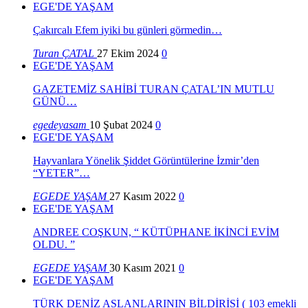
EGE'DE YAŞAM
Çakırcalı Efem iyiki bu günleri görmedin…
Turan ÇATAL
27 Ekim 2024
0
EGE'DE YAŞAM
GAZETEMİZ SAHİBİ TURAN ÇATAL’IN MUTLU
GÜNÜ…
egedeyasam
10 Şubat 2024
0
EGE'DE YAŞAM
Hayvanlara Yönelik Şiddet Görüntülerine İzmir’den
“YETER”…
EGEDE YAŞAM
27 Kasım 2022
0
EGE'DE YAŞAM
ANDREE COŞKUN, “ KÜTÜPHANE İKİNCİ EVİM
OLDU. ”
EGEDE YAŞAM
30 Kasım 2021
0
EGE'DE YAŞAM
TÜRK DENİZ ASLANLARININ BİLDİRİSİ ( 103 emekli