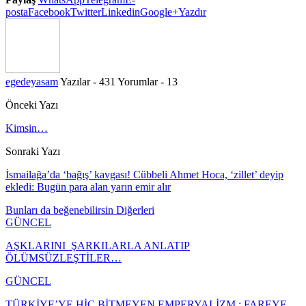
posta
Facebook
Twitter
Linkedin
Google+
Yazdır
egedeyasam
Yazılar - 431
Yorumlar - 13
Önceki Yazı
Kimsin…
Sonraki Yazı
İsmailağa’da ‘bağış’ kavgası! Cübbeli Ahmet Hoca, ‘zillet’ deyip
ekledi: Bugün para alan yarın emir alır
Bunları da beğenebilirsin
Diğerleri
GÜNCEL
AŞKLARINI ŞARKILARLA ANLATIP
ÖLÜMSÜZLEŞTİLER…
GÜNCEL
TÜRKİYE’YE HİÇ BİTMEYEN EMPERYALİZM : FAREYE