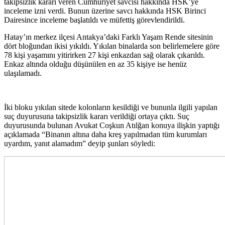
takipsizlik kararı veren Cumhuriyet savcısı hakkında HSK’ye
inceleme izni verdi. Bunun üzerine savcı hakkında HSK Birinci
Dairesince inceleme başlatıldı ve müfettiş görevlendirildi.
Hatay’ın merkez ilçesi Antakya’daki Farklı Yaşam Rende sitesinin
dört bloğundan ikisi yıkıldı. Yıkılan binalarda son belirlemelere göre
78 kişi yaşamını yitirirken 27 kişi enkazdan sağ olarak çıkarıldı.
Enkaz altında olduğu düşünülen en az 35 kişiye ise henüz
ulaşılamadı.
İki bloku yıkılan sitede kolonların kesildiği ve bununla ilgili yapılan
suç duyurusuna takipsizlik kararı verildiği ortaya çıktı. Suç
duyurusunda bulunan Avukat Coşkun Atılğan konuya ilişkin yaptığı
açıklamada “Binanın altına daha kreş yapılmadan tüm kurumları
uyardım, yanıt alamadım” deyip şunları söyledi: