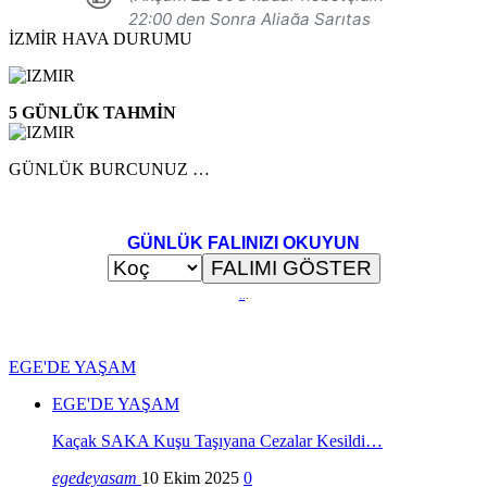
İZMİR HAVA DURUMU
5 GÜNLÜK TAHMİN
GÜNLÜK BURCUNUZ …
GÜNLÜK FALINIZI OKUYUN
..
.
EGE'DE YAŞAM
EGE'DE YAŞAM
Kaçak SAKA Kuşu Taşıyana Cezalar Kesildi…
egedeyasam
10 Ekim 2025
0