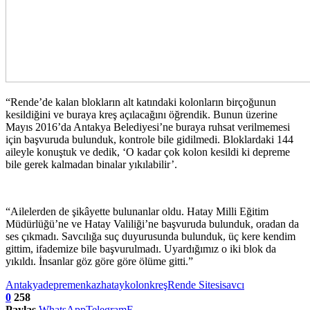
“Rende’de kalan blokların alt katındaki kolonların birçoğunun
kesildiğini ve buraya kreş açılacağını öğrendik. Bunun üzerine
Mayıs 2016’da Antakya Belediyesi’ne buraya ruhsat verilmemesi
için başvuruda bulunduk, kontrole bile gidilmedi. Bloklardaki 144
aileyle konuştuk ve dedik, ‘O kadar çok kolon kesildi ki depreme
bile gerek kalmadan binalar yıkılabilir’.
“Ailelerden de şikâyette bulunanlar oldu. Hatay Milli Eğitim
Müdürlüğü’ne ve Hatay Valiliği’ne başvuruda bulunduk, oradan da
ses çıkmadı. Savcılığa suç duyurusunda bulunduk, üç kere kendim
gittim, ifademize bile başvurulmadı. Uyardığımız o iki blok da
yıkıldı. İnsanlar göz göre göre ölüme gitti.”
Antakya
deprem
enkaz
hatay
kolon
kreş
Rende Sitesi
savcı
0
258
Paylaş
WhatsApp
Telegram
E-