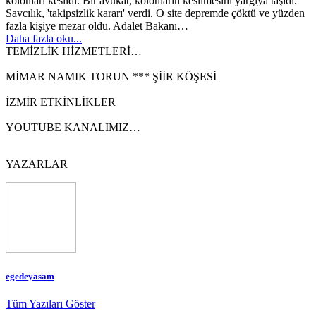
kolonları kesildi. Bir avukat, kolonların kesilmesini yargıya taşıdı.
Savcılık, 'takipsizlik kararı' verdi. O site depremde çöktü ve yüzden
fazla kişiye mezar oldu. Adalet Bakanı…
Daha fazla oku...
TEMİZLİK HİZMETLERİ…
MİMAR NAMIK TORUN *** ŞİİR KÖŞESİ
İZMİR ETKİNLİKLER
YOUTUBE KANALIMIZ…
YAZARLAR
egedeyasam
Tüm Yazıları Göster