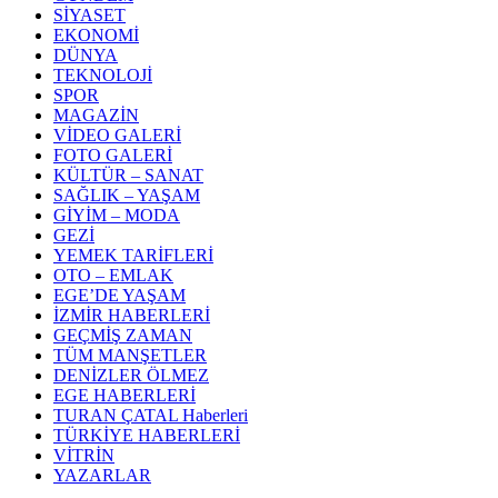
SİYASET
EKONOMİ
DÜNYA
TEKNOLOJİ
SPOR
MAGAZİN
VİDEO GALERİ
FOTO GALERİ
KÜLTÜR – SANAT
SAĞLIK – YAŞAM
GİYİM – MODA
GEZİ
YEMEK TARİFLERİ
OTO – EMLAK
EGE’DE YAŞAM
İZMİR HABERLERİ
GEÇMİŞ ZAMAN
TÜM MANŞETLER
DENİZLER ÖLMEZ
EGE HABERLERİ
TURAN ÇATAL Haberleri
TÜRKİYE HABERLERİ
VİTRİN
YAZARLAR