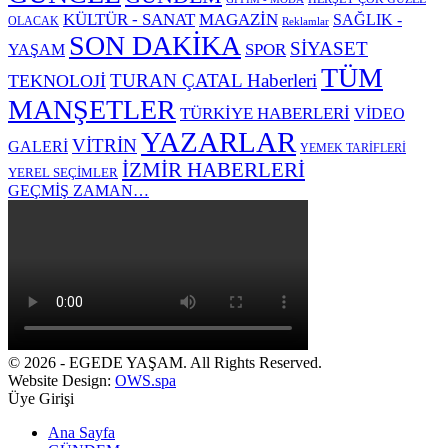
KÜLTÜR - SANAT
MAGAZİN
SAĞLIK -
OLACAK
Reklamlar
SON DAKİKA
SİYASET
SPOR
YAŞAM
TÜM
TURAN ÇATAL Haberleri
TEKNOLOJİ
MANŞETLER
TÜRKİYE HABERLERİ
VİDEO
YAZARLAR
VİTRİN
GALERİ
YEMEK TARİFLERİ
İZMİR HABERLERİ
YEREL SEÇİMLER
GEÇMİŞ ZAMAN…
© 2026 - EGEDE YAŞAM. All Rights Reserved.
Website Design:
OWS.spa
Üye Girişi
Ana Sayfa