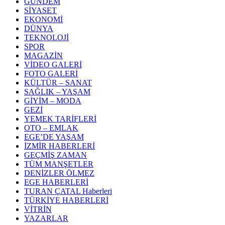
GÜNDEM
SİYASET
EKONOMİ
DÜNYA
TEKNOLOJİ
SPOR
MAGAZİN
VİDEO GALERİ
FOTO GALERİ
KÜLTÜR – SANAT
SAĞLIK – YAŞAM
GİYİM – MODA
GEZİ
YEMEK TARİFLERİ
OTO – EMLAK
EGE’DE YAŞAM
İZMİR HABERLERİ
GEÇMİŞ ZAMAN
TÜM MANŞETLER
DENİZLER ÖLMEZ
EGE HABERLERİ
TURAN ÇATAL Haberleri
TÜRKİYE HABERLERİ
VİTRİN
YAZARLAR