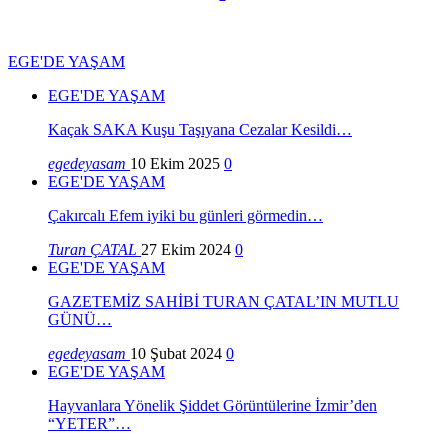
EGE'DE YAŞAM
EGE'DE YAŞAM
Kaçak SAKA Kuşu Taşıyana Cezalar Kesildi…
egedeyasam
10 Ekim 2025
0
EGE'DE YAŞAM
Çakırcalı Efem iyiki bu günleri görmedin…
Turan ÇATAL
27 Ekim 2024
0
EGE'DE YAŞAM
GAZETEMİZ SAHİBİ TURAN ÇATAL’IN MUTLU
GÜNÜ…
egedeyasam
10 Şubat 2024
0
EGE'DE YAŞAM
Hayvanlara Yönelik Şiddet Görüntülerine İzmir’den
“YETER”…