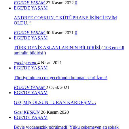
EGEDE YAŞAM
27 Kasım 2022
0
EGE'DE YAŞAM
ANDREE COŞKUN, “ KÜTÜPHANE İKİNCİ EVİM
OLDU. ”
EGEDE YAŞAM
30 Kasım 2021
0
EGE'DE YAŞAM
TÜRK DENİZ ASLANLARININ BİLDİRİSİ ( 103 emekli
amiralin bildirisi )
egedeyasam
4 Nisan 2021
EGE'DE YAŞAM
Türkiye’nin en çok gecekondu bulunan şehri İzmir!
EGEDE YAŞAM
2 Ocak 2021
EGE'DE YAŞAM
GEÇMİŞ OLSUN TURAN KARDEŞİM…
Gazi KESKİN
26 Kasım 2020
EGE'DE YAŞAM
Böyle vicdansızlık görülmedi! Yükü çekemeyen atı sokak