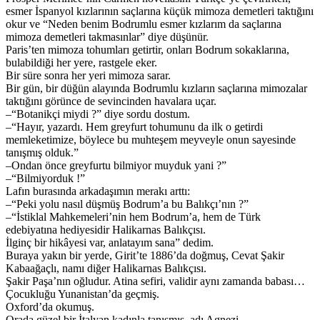
esmer İspanyol kızlarının saçlarına küçük mimoza demetleri taktığını
okur ve “Neden benim Bodrumlu esmer kızlarım da saçlarına
mimoza demetleri takmasınlar” diye düşünür.
Paris’ten mimoza tohumları getirtir, onları Bodrum sokaklarına,
bulabildiği her yere, rastgele eker.
Bir süre sonra her yeri mimoza sarar.
Bir gün, bir düğün alayında Bodrumlu kızların saçlarına mimozalar
taktığını görünce de sevincinden havalara uçar.
–“Botanikçi miydi ?” diye sordu dostum.
–“Hayır, yazardı. Hem greyfurt tohumunu da ilk o getirdi
memleketimize, böylece bu muhteşem meyveyle onun sayesinde
tanışmış olduk.”
–Ondan önce greyfurtu bilmiyor muyduk yani ?”
–“Bilmiyorduk !”
Lafın burasında arkadaşımın merakı arttı:
–“Peki yolu nasıl düşmüş Bodrum’a bu Balıkçı’nın ?”
–“İstiklal Mahkemeleri’nin hem Bodrum’a, hem de Türk
edebiyatına hediyesidir Halikarnas Balıkçısı.
İlginç bir hikâyesi var, anlatayım sana” dedim.
Buraya yakın bir yerde, Girit’te 1886’da doğmuş, Cevat Şakir
Kabaağaçlı, namı diğer Halikarnas Balıkçısı.
Şakir Paşa’nın oğludur. Atina sefiri, validir aynı zamanda babası…
Çocukluğu Yunanistan’da geçmiş.
Oxford’da okumuş.
Orada güzel bir İtalyan kadınla tanışmış, adı Agnezi