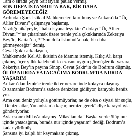
Tam o sırada Şeyh Sait isyanı patlak vermiş.
SON DEFA İSTANBUL’A BAK, BİR DAHA
GÖREMEYECEĞİZ
Ardından Şark İstiklal Mahkemeleri kurulmuş ve Ankara’da “Üç
Aliler Divanı” çalışmaya başlamış.
Yazdığı hikâyeyle, “halkı isyana teşvikten” dolayı “Üç Aliler
Divanı”*’na çıkarılmak üzere trenle yola çıktıklarında Zekeriya
Bey’le, Kartal’da, *“Son defa İstanbul’a bak, bir daha
görmeyeceğiz” demiş.
Cevat Şakir arkadaşına,
Mahkemede Kel Ali ikisinin de idamını istemiş, Kılıç Ali karşı
çıkmış, üçer yıllık kalebentlik cezasını uygun görmüşler iki yazara,
Zekeriya Bey’in payına Sinop, Cevat Şakir’in de Bodrum düşmüş.
ÖLÜP NURDA YATACAĞIMA BODRUM’DA NURDA
YAŞARIM
Ankara’dan İzmir’e trenle iki er nezaretinde kolayca ulaşmış.
O zamanlar Bodrum’a sadece denizden gidiliyor, karayolu henüz
yok.
Ama onu deniz yoluyla götürmüyorlar, ne de olsa o siyasi bir suçlu,
“Denize atlar, Yunanistan’a kaçar, nemize gerek” diye karayoluyla
gönderiyorlar.
Aylar sonra Milas’a ulaşmış. Milas’tan da “Başka yerde ölüp nur
içinde yatacağıma, burada nur içinde yaşarım” dediği Bodrum’a
kadar yürümüş.
Şansına iyi kalpli bir kaymakam çıkmış.