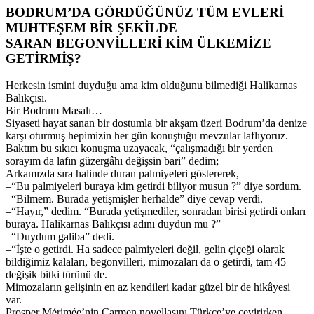
BODRUM’DA GÖRDÜĞÜNÜZ TÜM EVLERİ
MUHTEŞEM BİR ŞEKİLDE
SARAN BEGONVİLLERİ KİM ÜLKEMİZE
GETİRMİŞ?
Herkesin ismini duyduğu ama kim olduğunu bilmediği Halikarnas
Balıkçısı.
Bir Bodrum Masalı…
Siyaseti hayat sanan bir dostumla bir akşam üzeri Bodrum’da denize
karşı oturmuş hepimizin her gün konuştuğu mevzular laflıyoruz.
Baktım bu sıkıcı konuşma uzayacak, “çalışmadığı bir yerden
sorayım da lafın güzergâhı değişsin bari” dedim;
Arkamızda sıra halinde duran palmiyeleri göstererek,
–“Bu palmiyeleri buraya kim getirdi biliyor musun ?” diye sordum.
–“Bilmem. Burada yetişmişler herhalde” diye cevap verdi.
–“Hayır,” dedim. “Burada yetişmediler, sonradan birisi getirdi onları
buraya. Halikarnas Balıkçısı adını duydun mu ?”
–“Duydum galiba” dedi.
–“İşte o getirdi. Ha sadece palmiyeleri değil, gelin çiçeği olarak
bildiğimiz kalaları, begonvilleri, mimozaları da o getirdi, tam 45
değişik bitki türünü de.
Mimozaların gelişinin en az kendileri kadar güzel bir de hikâyesi
var.
Prosper Mérimée’nin Carmen novellasını Türkçe’ye çevirirken,