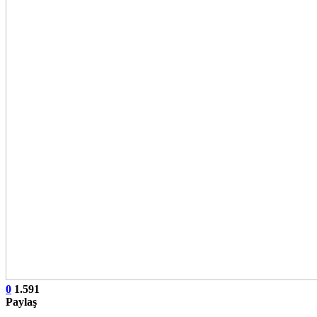
0
1.591
Paylaş