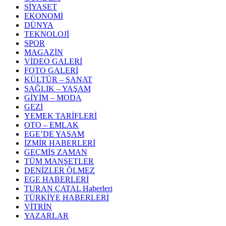
SİYASET
EKONOMİ
DÜNYA
TEKNOLOJİ
SPOR
MAGAZİN
VİDEO GALERİ
FOTO GALERİ
KÜLTÜR – SANAT
SAĞLIK – YAŞAM
GİYİM – MODA
GEZİ
YEMEK TARİFLERİ
OTO – EMLAK
EGE’DE YAŞAM
İZMİR HABERLERİ
GEÇMİŞ ZAMAN
TÜM MANŞETLER
DENİZLER ÖLMEZ
EGE HABERLERİ
TURAN ÇATAL Haberleri
TÜRKİYE HABERLERİ
VİTRİN
YAZARLAR