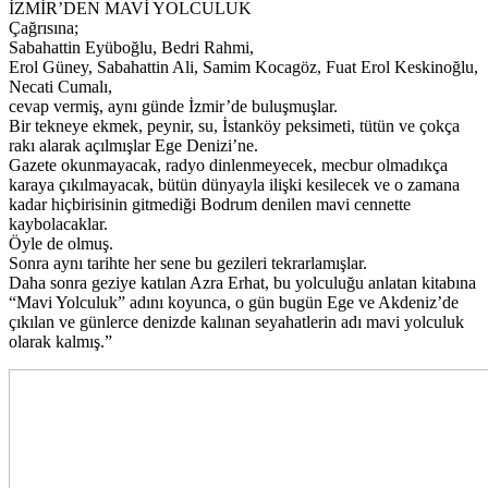
İZMİR’DEN MAVİ YOLCULUK
Çağrısına;
Sabahattin Eyüboğlu, Bedri Rahmi,
Erol Güney, Sabahattin Ali, Samim Kocagöz, Fuat Erol Keskinoğlu,
Necati Cumalı,
cevap vermiş, aynı günde İzmir’de buluşmuşlar.
Bir tekneye ekmek, peynir, su, İstanköy peksimeti, tütün ve çokça
rakı alarak açılmışlar Ege Denizi’ne.
Gazete okunmayacak, radyo dinlenmeyecek, mecbur olmadıkça
karaya çıkılmayacak, bütün dünyayla ilişki kesilecek ve o zamana
kadar hiçbirisinin gitmediği Bodrum denilen mavi cennette
kaybolacaklar.
Öyle de olmuş.
Sonra aynı tarihte her sene bu gezileri tekrarlamışlar.
Daha sonra geziye katılan Azra Erhat, bu yolculuğu anlatan kitabına
“Mavi Yolculuk” adını koyunca, o gün bugün Ege ve Akdeniz’de
çıkılan ve günlerce denizde kalınan seyahatlerin adı mavi yolculuk
olarak kalmış.”