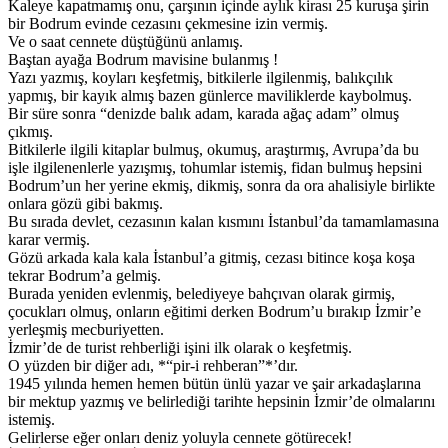
Kaleye kapatmamış onu, çarşının içinde aylık kirası 25 kuruşa şirin
bir Bodrum evinde cezasını çekmesine izin vermiş.
Ve o saat cennete düştüğünü anlamış.
Baştan ayağa Bodrum mavisine bulanmış !
Yazı yazmış, koyları keşfetmiş, bitkilerle ilgilenmiş, balıkçılık
yapmış, bir kayık almış bazen günlerce maviliklerde kaybolmuş.
Bir süre sonra “denizde balık adam, karada ağaç adam” olmuş
çıkmış.
Bitkilerle ilgili kitaplar bulmuş, okumuş, araştırmış, Avrupa’da bu
işle ilgilenenlerle yazışmış, tohumlar istemiş, fidan bulmuş hepsini
Bodrum’un her yerine ekmiş, dikmiş, sonra da ora ahalisiyle birlikte
onlara gözü gibi bakmış.
Bu sırada devlet, cezasının kalan kısmını İstanbul’da tamamlamasına
karar vermiş.
Gözü arkada kala kala İstanbul’a gitmiş, cezası bitince koşa koşa
tekrar Bodrum’a gelmiş.
Burada yeniden evlenmiş, belediyeye bahçıvan olarak girmiş,
çocukları olmuş, onların eğitimi derken Bodrum’u bırakıp İzmir’e
yerleşmiş mecburiyetten.
İzmir’de de turist rehberliği işini ilk olarak o keşfetmiş.
O yüzden bir diğer adı, *“pir-i rehberan”*’dır.
1945 yılında hemen hemen bütün ünlü yazar ve şair arkadaşlarına
bir mektup yazmış ve belirlediği tarihte hepsinin İzmir’de olmalarını
istemiş.
Gelirlerse eğer onları deniz yoluyla cennete götürecek!