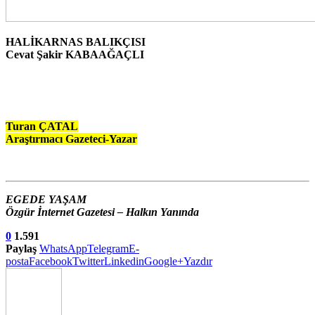
HALİKARNAS BALIKÇISI
Cevat Şakir KABAAĞAÇLI
Turan ÇATAL
Araştırmacı Gazeteci-Yazar
EGEDE YAŞAM
Özgür İnternet Gazetesi – Halkın Yanında
0
1.591
Paylaş
WhatsApp
Telegram
E-
posta
Facebook
Twitter
Linkedin
Google+
Yazdır