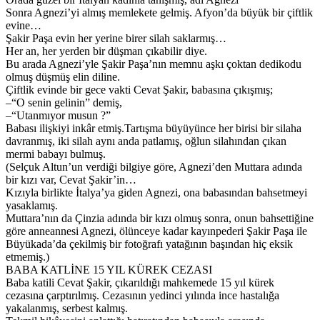
Sonra Agnezi’yi almış memlekete gelmiş. Afyon’da büyük bir çiftlik
evine…
Şakir Paşa evin her yerine birer silah saklarmış…
Her an, her yerden bir düşman çıkabilir diye.
Bu arada Agnezi’yle Şakir Paşa’nın memnu aşkı çoktan dedikodu
olmuş düşmüş elin diline.
Çiftlik evinde bir gece vakti Cevat Şakir, babasına çıkışmış;
–“O senin gelinin” demiş,
–“Utanmıyor musun ?”
Babası ilişkiyi inkâr etmiş.Tartışma büyüyünce her birisi bir silaha
davranmış, iki silah aynı anda patlamış, oğlun silahından çıkan
mermi babayı bulmuş.
(Selçuk Altun’un verdiği bilgiye göre, Agnezi’den Muttara adında
bir kızı var, Cevat Şakir’in…
Kızıyla birlikte İtalya’ya giden Agnezi, ona babasından bahsetmeyi
yasaklamış.
Muttara’nın da Çinzia adında bir kızı olmuş sonra, onun bahsettiğine
göre anneannesi Agnezi, ölünceye kadar kayınpederi Şakir Paşa ile
Büyükada’da çekilmiş bir fotoğrafı yatağının başından hiç eksik
etmemiş.)
BABA KATLİNE 15 YIL KÜREK CEZASI
Baba katili Cevat Şakir, çıkarıldığı mahkemede 15 yıl kürek
cezasına çarptırılmış. Cezasının yedinci yılında ince hastalığa
yakalanmış, serbest kalmış.