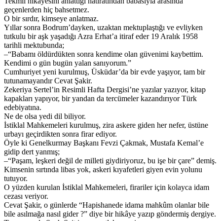
Tekmil hikâyesini anlattığı hatıratından babasıyla arasında
geçenlerden hiç bahsetmez.
O bir sırdır, kimseye anlatmaz.
Yıllar sonra Bodrum’dayken, uzaktan mektuplaştığı ve evliyken
tutkulu bir aşk yaşadığı Azra Erhat’a itiraf eder 19 Aralık 1958
tarihli mektubunda;
–“Babamı öldürdükten sonra kendime olan güvenimi kaybettim.
Kendimi o gün bugün yalan sanıyorum.”
Cumhuriyet yeni kurulmuş, Üsküdar’da bir evde yaşıyor, tam bir
tutunamayandır Cevat Şakir.
Zekeriya Sertel’in Resimli Hafta Dergisi’ne yazılar yazıyor, kitap
kapakları yapıyor, bir yandan da tercümeler kazandırıyor Türk
edebiyatına.
Ne de olsa yedi dil biliyor.
İstiklal Mahkemeleri kurulmuş, zira askere giden her nefer, üstüne
urbayı geçirdikten sonra firar ediyor.
Öyle ki Genelkurmay Başkanı Fevzi Çakmak, Mustafa Kemal’e
gidip dert yanmış;
–“Paşam, leşkeri değil de milleti giydiriyoruz, bu işe bir çare” demiş.
Kimsenin sırtında libas yok, askeri kıyafetleri giyen evin yolunu
tutuyor.
O yüzden kurulan İstiklal Mahkemeleri, firariler için kolayca idam
cezası veriyor.
Cevat Şakir, o günlerde “Hapishanede idama mahkûm olanlar bile
bile asılmağa nasıl gider ?” diye bir hikâye yazıp göndermiş dergiye.