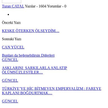
Turan ÇATAL
Yazılar - 1604
Yorumlar - 0
Önceki Yazı
KEŞKE ÖTERKEN ÖLSEYDİM…
Sonraki Yazı
CAN YÜCEL
Bunları da beğenebilirsin
Diğerleri
GÜNCEL
AŞKLARINI ŞARKILARLA ANLATIP
ÖLÜMSÜZLEŞTİLER…
GÜNCEL
TÜRKİYE’YE HİÇ BİTMEYEN EMPERYALİZM : FAREYE
KAPLANI BOĞDURTMAK…
GÜNCEL