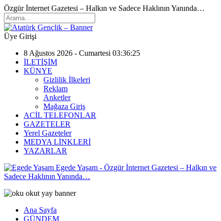
Özgür İnternet Gazetesi – Halkın ve Sadece Haklının Yanında…
Üye Girişi
8 Ağustos 2026 - Cumartesi 03:36:25
İLETİŞİM
KÜNYE
Gizlilik İlkeleri
Reklam
Anketler
Mağaza Giriş
ACİL TELEFONLAR
GAZETELER
Yerel Gazeteler
MEDYA LİNKLERİ
YAZARLAR
Egede Yaşam - Özgür İnternet Gazetesi – Halkın ve
Sadece Haklının Yanında…
Ana Sayfa
GÜNDEM