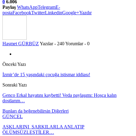
0
6.006
Paylaş
WhatsApp
Telegram
E-
posta
Facebook
Twitter
Linkedin
Google+
Yazdır
Haşmet GÜRBÜZ
Yazılar - 240
Yorumlar - 0
Önceki Yazı
İzmir’de 15 yaşındaki çocuğa istismar iddiası!
Sonraki Yazı
Genco Erkal hayatını kaybetti! Veda paylaşımı: Hoşça kalın
dostlarım…
Bunları da beğenebilirsin
Diğerleri
GÜNCEL
AŞKLARINI ŞARKILARLA ANLATIP
ÖLÜMSÜZLEŞTİLER…