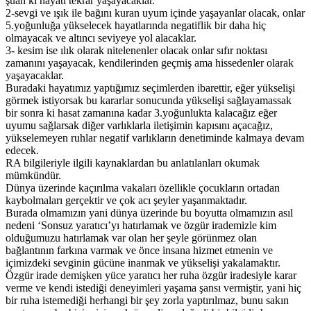
şuan ki hayatı tekrar yaşayacaklar.
2-sevgi ve ışık ile bağını kuran uyum içinde yaşayanlar olacak, onlar
5.yoğunluğa yükselecek hayatlarında negatiflik bir daha hiç
olmayacak ve altıncı seviyeye yol alacaklar.
3- kesim ise ılık olarak nitelenenler olacak onlar sıfır noktası
zamanını yaşayacak, kendilerinden geçmiş ama hissedenler olarak
yaşayacaklar.
Buradaki hayatımız yaptığımız seçimlerden ibarettir, eğer yükselişi
görmek istiyorsak bu kararlar sonucunda yükselişi sağlayamassak
bir sonra ki hasat zamanına kadar 3.yoğunlukta kalacağız eğer
uyumu sağlarsak diğer varlıklarla iletişimin kapısını açacağız,
yükselemeyen ruhlar negatif varlıkların denetiminde kalmaya devam
edecek.
RA bilgileriyle ilgili kaynaklardan bu anlatılanları okumak
mümkündür.
Dünya üzerinde kaçırılma vakaları özellikle çocukların ortadan
kaybolmaları gerçektir ve çok acı şeyler yaşanmaktadır.
Burada olmamızın yani dünya üzerinde bu boyutta olmamızın asıl
nedeni ‘Sonsuz yaratıcı’yı hatırlamak ve özgür irademizle kim
olduğumuzu hatırlamak var olan her şeyle görünmez olan
bağlantının farkına varmak ve önce insana hizmet etmenin ve
içimizdeki sevginin gücüne inanmak ve yükselişi yakalamaktır.
Özgür irade demişken yüce yaratıcı her ruha özgür iradesiyle karar
verme ve kendi istediği deneyimleri yaşama şansı vermiştir, yani hiç
bir ruha istemediği herhangi bir şey zorla yaptırılmaz, bunu sakın