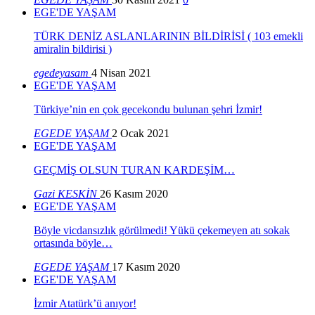
EGE'DE YAŞAM
TÜRK DENİZ ASLANLARININ BİLDİRİSİ ( 103 emekli
amiralin bildirisi )
egedeyasam
4 Nisan 2021
EGE'DE YAŞAM
Türkiye’nin en çok gecekondu bulunan şehri İzmir!
EGEDE YAŞAM
2 Ocak 2021
EGE'DE YAŞAM
GEÇMİŞ OLSUN TURAN KARDEŞİM…
Gazi KESKİN
26 Kasım 2020
EGE'DE YAŞAM
Böyle vicdansızlık görülmedi! Yükü çekemeyen atı sokak
ortasında böyle…
EGEDE YAŞAM
17 Kasım 2020
EGE'DE YAŞAM
İzmir Atatürk’ü anıyor!