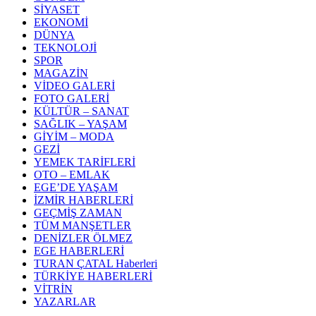
SİYASET
EKONOMİ
DÜNYA
TEKNOLOJİ
SPOR
MAGAZİN
VİDEO GALERİ
FOTO GALERİ
KÜLTÜR – SANAT
SAĞLIK – YAŞAM
GİYİM – MODA
GEZİ
YEMEK TARİFLERİ
OTO – EMLAK
EGE’DE YAŞAM
İZMİR HABERLERİ
GEÇMİŞ ZAMAN
TÜM MANŞETLER
DENİZLER ÖLMEZ
EGE HABERLERİ
TURAN ÇATAL Haberleri
TÜRKİYE HABERLERİ
VİTRİN
YAZARLAR