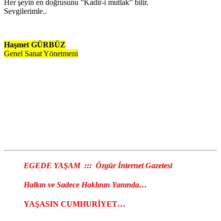
Her şeyin en doğrusunu ”Kadir-i mutlak” bilir.
Sevgilerimle..
Haşmet GÜRBÜZ
Genel Sanat Yönetmeni
EGEDE YAŞAM ::: Özgür İnternet Gazetesi
Halkın ve Sadece Haklının Yanında…
YAŞASIN CUMHURİYET…