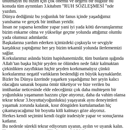
unutmayın bu bizim için çok önemli ve değerli bir bilgidir bu
konuda tüm ayrıntıları 3.kitabım ”RUH SÖZLEŞMESİ ”nde
yazdım.
Dünya dediğimiz bu yoğunluk bir fanus içinde yaşadığımız
yanılsama ve gerçek bir imtihan yeridir.
İnsan ne yaparsa kendine yapar yani iyi yada kötü davranışlarımız
bizim enkarne olma ve yükselişe geçme yolunda attığımız olumlu
yada olumsuz adımlardır.
Başkalarına yardım ederken içimizdeki çoşkuyla ve sevgiyle
karşılıksız yaptığımız her şey bizim tekamül yolunda ilerlememizi
sağlar.
Korkularımız aslında bizim hapishanemizdir, tüm bunların ışığında
Allah’tan başka hiçbir şeyden ne ölümden nede fakir kalmaktan
çirkinlikten zayıflıktan hiçbir şeyden korkmamalıyız çünkü
korkularımız negatif varlıkların beslendiği en büyük kaynaklardır.
Bizler bu Dünya üzerinde yaşarken yaşadığımız her şeyin kalıcı
olacağını sanarak boşuna ömür tüketiyor ve bize verilen bu
imtihanlar neticesinde elde edeceğimiz çok daha muhteşem bir
yoğunlukta yaşamanın hazzını çöpe atıyoruz, daha da vahim olansa
tekrar tekrar 3.boyutta(yoğunlukta) yaşayarak aynı deneyimleri
yaşamak zorunda kalarak, kısır döngüden kurtulamadan hiç
çıkamayacağımız bir boyutta kitli kalmayı göze alıyoruz.
Herkes kendi seçimini kendi özgür iradesiyle yapar ve sonuçlarına
katlanır.
Bu nedenle sürekli tekrar ediyorum uyanın, ayılın ve uyanık kalın.