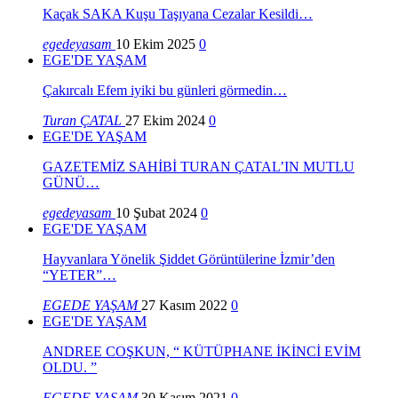
Kaçak SAKA Kuşu Taşıyana Cezalar Kesildi…
egedeyasam
10 Ekim 2025
0
EGE'DE YAŞAM
Çakırcalı Efem iyiki bu günleri görmedin…
Turan ÇATAL
27 Ekim 2024
0
EGE'DE YAŞAM
GAZETEMİZ SAHİBİ TURAN ÇATAL’IN MUTLU
GÜNÜ…
egedeyasam
10 Şubat 2024
0
EGE'DE YAŞAM
Hayvanlara Yönelik Şiddet Görüntülerine İzmir’den
“YETER”…
EGEDE YAŞAM
27 Kasım 2022
0
EGE'DE YAŞAM
ANDREE COŞKUN, “ KÜTÜPHANE İKİNCİ EVİM
OLDU. ”
EGEDE YAŞAM
30 Kasım 2021
0