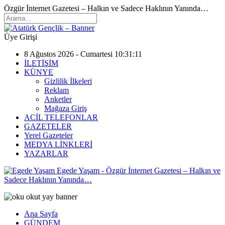
Özgür İnternet Gazetesi – Halkın ve Sadece Haklının Yanında…
Üye Girişi
8 Ağustos 2026 - Cumartesi 10:31:11
İLETİŞİM
KÜNYE
Gizlilik İlkeleri
Reklam
Anketler
Mağaza Giriş
ACİL TELEFONLAR
GAZETELER
Yerel Gazeteler
MEDYA LİNKLERİ
YAZARLAR
Egede Yaşam - Özgür İnternet Gazetesi – Halkın ve
Sadece Haklının Yanında…
Ana Sayfa
GÜNDEM