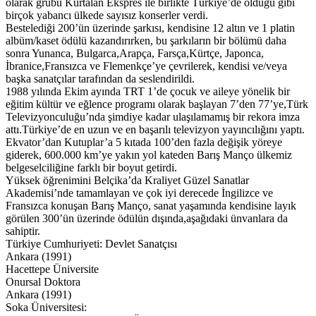
olarak grubu Kurtalan Ekspres ile birlikte Türkiye’de olduğu gibi
birçok yabancı ülkede sayısız konserler verdi.
Bestelediği 200’ün üzerinde şarkısı, kendisine 12 altın ve 1 platin
albüm/kaset ödülü kazandırırken, bu şarkıların bir bölümü daha
sonra Yunanca, Bulgarca,Arapça, Farsça,Kürtçe, Japonca,
İbranice,Fransızca ve Flemenkçe’ye çevrilerek, kendisi ve/veya
başka sanatçılar tarafından da seslendirildi.
1988 yılında Ekim ayında TRT 1’de çocuk ve aileye yönelik bir
eğitim kültür ve eğlence programı olarak başlayan 7’den 77’ye,Türk
Televizyonculuğu’nda şimdiye kadar ulaşılamamış bir rekora imza
attı.Türkiye’de en uzun ve en başarılı televizyon yayıncılığını yaptı.
Ekvator’dan Kutuplar’a 5 kıtada 100’den fazla değişik yöreye
giderek, 600.000 km’ye yakın yol kateden Barış Manço ülkemiz
belgeselciliğine farklı bir boyut getirdi.
Yüksek öğrenimini Belçika’da Kraliyet Güzel Sanatlar
Akademisi’nde tamamlayan ve çok iyi derecede İngilizce ve
Fransızca konuşan Barış Manço, sanat yaşamında kendisine layık
görülen 300’ün üzerinde ödülün dışında,aşağıdaki ünvanlara da
sahiptir.
Türkiye Cumhuriyeti: Devlet Sanatçısı
Ankara (1991)
Hacettepe Üniversite
Onursal Doktora
Ankara (1991)
Soka Üniversitesi: