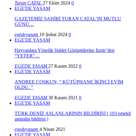
Turan ÇATAL
27 Ekim 2024
0
EGE'DE YAŞAM
GAZETEMİZ SAHİBİ TURAN ÇATAL’IN MUTLU
GÜNÜ…
egedeyasam
10 Şubat 2024
0
EGE'DE YAŞAM
Hayvanlara Yönelik Şiddet Görüntülerine İzmir’den
“YETER”…
EGEDE YAŞAM
27 Kasım 2022
0
EGE'DE YAŞAM
ANDREE COŞKUN, “ KÜTÜPHANE İKİNCİ EVİM
OLDU. ”
EGEDE YAŞAM
30 Kasım 2021
0
EGE'DE YAŞAM
TÜRK DENİZ ASLANLARININ BİLDİRİSİ ( 103 emekli
amiralin bildirisi )
egedeyasam
4 Nisan 2021
EGE'DE YAŞAM