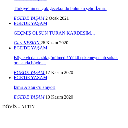
Türkiye’nin en çok gecekondu bulunan şehri İzmir!
EGEDE YAŞAM
2 Ocak 2021
EGE'DE YAŞAM
GEÇMİŞ OLSUN TURAN KARDEŞİM…
Gazi KESKİN
26 Kasım 2020
EGE'DE YAŞAM
Böyle vicdansızlık görülmedi! Yükü çekemeyen atı sokak
ortasında böyle…
EGEDE YAŞAM
17 Kasım 2020
EGE'DE YAŞAM
İzmir Atatürk’ü anıyor!
EGEDE YAŞAM
10 Kasım 2020
DÖVİZ – ALTIN