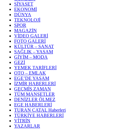
SİYASET
EKONOMİ
DÜNYA
TEKNOLOJİ
SPOR
MAGAZİN
VİDEO GALERİ
FOTO GALERİ
KÜLTÜR – SANAT
SAĞLIK – YAŞAM
GİYİM – MODA
GEZİ
YEMEK TARİFLERİ
OTO – EMLAK
EGE’DE YAŞAM
İZMİR HABERLERİ
GEÇMİŞ ZAMAN
TÜM MANŞETLER
DENİZLER ÖLMEZ
EGE HABERLERİ
TURAN ÇATAL Haberleri
TÜRKİYE HABERLERİ
VİTRİN
YAZARLAR