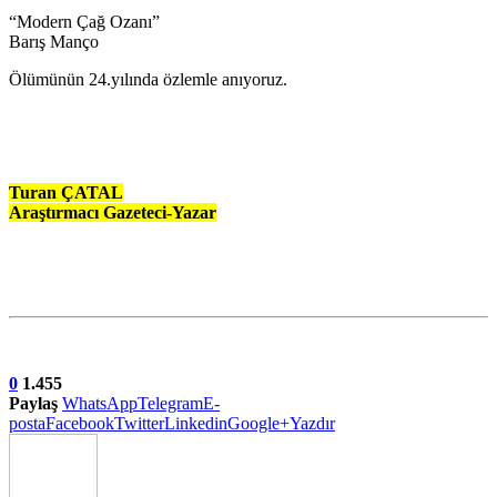
“Modern Çağ Ozanı”
Barış Manço
Ölümünün 24.yılında özlemle anıyoruz.
Turan ÇATAL
Araştırmacı Gazeteci-Yazar
0
1.455
Paylaş
WhatsApp
Telegram
E-
posta
Facebook
Twitter
Linkedin
Google+
Yazdır