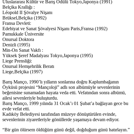
Uluslararası Kültür ve Barış Ödülü Tokyo,Japonya (1991)
Belçika Krallığı :
Léopold II Şövalye Nişanı
Brüksel,Belçika (1992)
Fransa Devleti:
Edebiyat ve Sanat Şövalyesi Nişanı Paris,Fransa (1992)
Pamukkale Üniversite
Onursal Doktora
Denizli (1995)
Min-On Sanat Vakfı :
Yüksek Şeref Madalyası Tokyo,Japonya (1995)
Liege Prensliği:
Onursal Hemşehrilik Beratı
Liege,Belçika (1997)
Barış Manço, 1990’lı yılların sonlarına doğru Kaplumbağanın
Öyküsü projesini “Mançoloji” adlı son albümüyle sevenlerinin
beğenisine sunamadan hayata veda etti. Vefatından sonra albümü,
ailesi sevenleriyle buluşturdu.
Barış Manço, 1999 yılında 31 Ocak’ı 01 Şubat’a bağlayan gece bu
evde vefat etti.
Kadıköy Belediyesi tarafından müzeye dönüştürülen evinde,
sevenlerinin ziyaretleriyle gönüllerde yaşamaya devam ediyor.
“Bir gün ölürsem öldüğüm günü değil, doğduğum günü hatırlayın.”