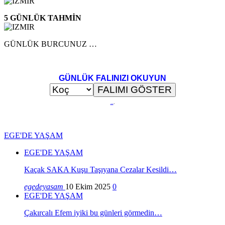
5 GÜNLÜK TAHMİN
GÜNLÜK BURCUNUZ …
GÜNLÜK FALINIZI OKUYUN
..
.
EGE'DE YAŞAM
EGE'DE YAŞAM
Kaçak SAKA Kuşu Taşıyana Cezalar Kesildi…
egedeyasam
10 Ekim 2025
0
EGE'DE YAŞAM
Çakırcalı Efem iyiki bu günleri görmedin…