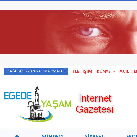
İLETİŞİM
KÜNYE
ACİL T
7 AĞUSTOS 2026 - CUMA 05:34:06
GÜNDEM
SİYASET
EKO