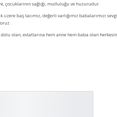
e, çocuklarının sağlığı, mutluluğu ve huzurudur.
k üzere baş tacımız, değerli varlığımız babalarımızı sevgi
oruz .
le dolu olan, evlatlarına hem anne hem baba olan herkesi
DENİZLER ÖLMEZ
DENİZLER ÖLM