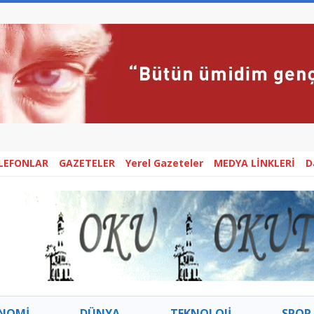
ELEFONLAR
GAZETELER
Yerel Gazeteler
MEDYA LİNKLERİ
D
NOMİ
DÜNYA
TEKNOLOJİ
SPOR