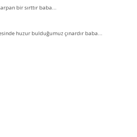
çarpan bir sırttır baba…
ölgesinde huzur bulduğumuz çınardır baba…