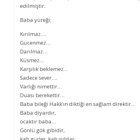
edilmiştir.
Baba yüreği;
Kırılmaz….
Gücenmez…
Darılmaz…
Küsmez…
Karşılık beklemez…
Sadece sever….
Varlığı nimettir…
Duası berekettir…
Baba bileği Hakk’ın diktiği en sağlam direktir…
Baba diyardır,
ocaktır baba…
Gönlü gök gibidir,
kah gürler, kah ışıldar…