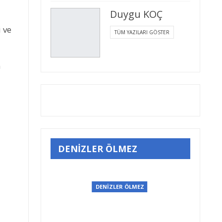
Duygu KOÇ
 ve
TÜM YAZILARI GÖSTER
n
DENİZLER ÖLMEZ
EZ
DENİZLER ÖLMEZ