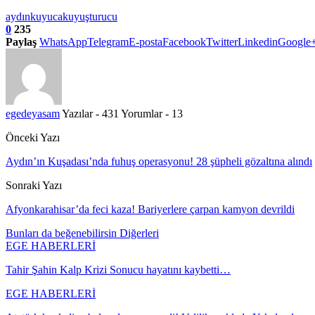
aydın
kuyucak
uyuşturucu
0
235
Paylaş
WhatsApp
Telegram
E-posta
Facebook
Twitter
Linkedin
Google
egedeyasam
Yazılar - 431
Yorumlar - 13
Önceki Yazı
Aydın’ın Kuşadası’nda fuhuş operasyonu! 28 şüpheli gözaltına alındı
Sonraki Yazı
Afyonkarahisar’da feci kaza! Bariyerlere çarpan kamyon devrildi
Bunları da beğenebilirsin
Diğerleri
EGE HABERLERİ
Tahir Şahin Kalp Krizi Sonucu hayatını kaybetti…
EGE HABERLERİ