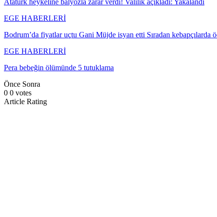
Atatürk heykeline balyozla zarar verdi! Valilik açıkladı: Yakalandı
EGE HABERLERİ
Bodrum’da fiyatlar uçtu Gani Müjde isyan etti Sıradan kebapçılarda
EGE HABERLERİ
Pera bebeğin ölümünde 5 tutuklama
Önce
Sonra
0
0
votes
Article Rating