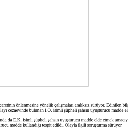
retinin önlenmesine yönelik çalışmaları aralıksız sürüyor. Edinilen b
olayı cezaevinde bulunan İ.Ö. isimli şüpheli şahsın uyuşturucu madde eld
a da E.K. isimli şüpheli şahsın uyuşturucu madde elde etmek amacıyla e
urucu madde kullandığı tespit edildi. Olayla ilgili soruşturma sürüyor.