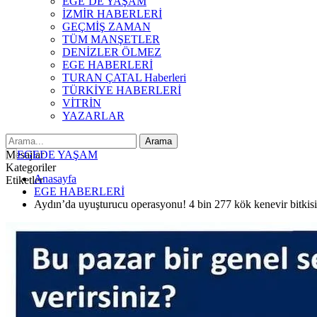
EGE’DE YAŞAM
İZMİR HABERLERİ
GEÇMİŞ ZAMAN
TÜM MANŞETLER
DENİZLER ÖLMEZ
EGE HABERLERİ
TURAN ÇATAL Haberleri
TÜRKİYE HABERLERİ
VİTRİN
YAZARLAR
Mesajlar
Kategoriler
Anasayfa
Etiketler
EGE HABERLERİ
Aydın’da uyuşturucu operasyonu! 4 bin 277 kök kenevir bitkisi e