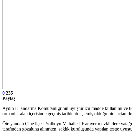
0
235
Paylaş
Aydın İl Jandarma Komutanlığı’nın uyuşturucu madde kullanımı ve tica
ormanlık alan içerisinde geçmiş tarihlerde işlemiş olduğu bir suçtan d
Öte yandan Çine ilçesi Yolboyu Mahallesi Karayer mevkii dere yatağınd
tarafından gözaltına alınırken, sağlık kuruluşunda yapılan testte uyuşt