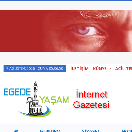
İLETİŞİM
KÜNYE
ACİL T
7 AĞUSTOS 2026 - CUMA 05:36:50
GÜNDEM
SİYASET
EKO