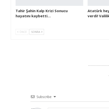
Tahir Şahin Kalp Krizi Sonucu
Atatürk hey
hayatını kaybetti…
verdi! Valil
ÖNCE
SONRA
Subscribe