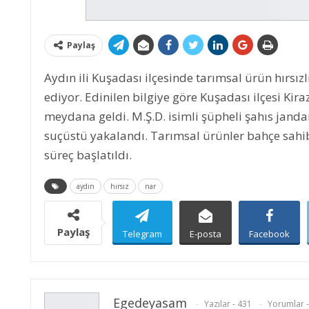
Paylaş
Aydın ili Kuşadası ilçesinde tarımsal ürün hırsızl
ediyor. Edinilen bilgiye göre Kuşadası ilçesi Kiraz
meydana geldi. M.Ş.D. isimli şüpheli şahıs jandar
suçüstü yakalandı. Tarımsal ürünler bahçe sahibi
süreç başlatıldı.
aydın
hırsız
nar
Paylaş
Telegram
E-posta
Facebook
Egedeyasam
Yazılar - 431
Yorumlar -