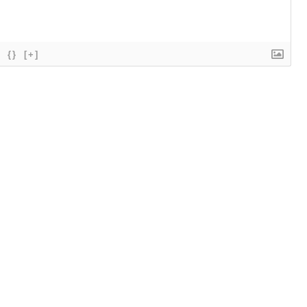
{}
[+]