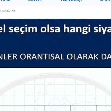
ü yakalandı
ÜR – SANAT
SAĞLIK – YAŞAM
GİYİM – 
GE’DE YAŞAM
İZMİR HABERLERİ
GEÇMİŞ 
TURAN ÇATAL HABERLERI
TÜRKİYE HABERLERİ