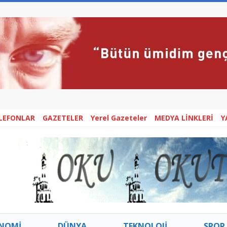
ELEFONLAR
GAZETELER
Yerel Gazeteler
MEDYA LİNKLERİ
Y
NOMİ
DÜNYA
TEKNOLOJİ
SPOR