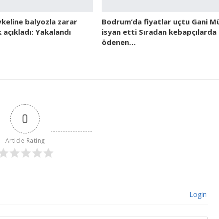
keline balyozla zarar
Bodrum’da fiyatlar uçtu Gani M
ik açıkladı: Yakalandı
isyan etti Sıradan kebapçılarda
ödenen…
0
Article Rating
Login