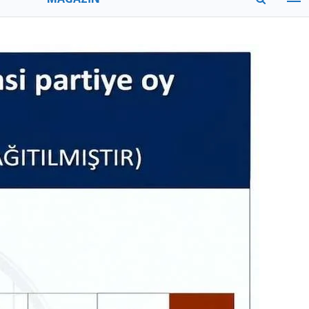
MODA
GEZİ
ZAMAN
TÜM MANŞETLER
VİTRİN
YAZARLAR