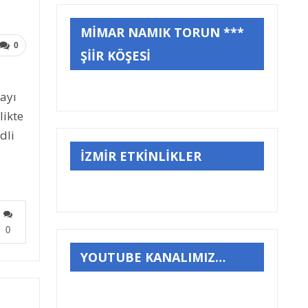
MİMAR NAMIK TORUN ***
0
ŞİİR KÖŞESİ
layı
likte
dli
İZMİR ETKİNLİKLER
0
YOUTUBE KANALIMIZ…