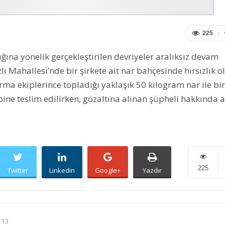
225
ığına yönelik gerçekleştirilen devriyeler aralıksız devam
lı Mahallesi’nde bir şirkete ait nar bahçesinde hırsızlık o
ma ekiplerince topladığı yaklaşık 50 kilogram nar ile bir
ne teslim edilirken, gözaltına alınan şüpheli hakkında a
225
Twitter
Linkedin
Google+
Yazdır
 13