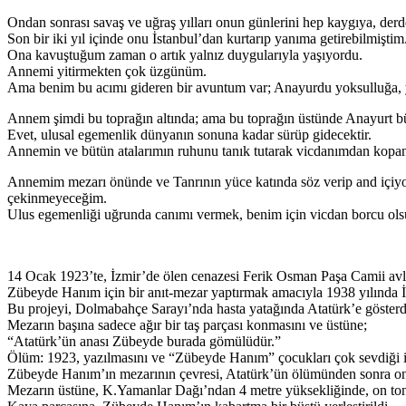
Ondan sonrası savaş ve uğraş yılları onun günlerini hep kaygıya, der
Son bir iki yıl içinde onu İstanbul’dan kurtarıp yanıma getirebilmiştim
Ona kavuştuğum zaman o artık yalnız duygularıyla yaşıyordu.
Annemi yitirmekten çok üzgünüm.
Ama benim bu acımı gideren bir avuntum var; Anayurdu yoksulluğa, y
Annem şimdi bu toprağın altında; ama bu toprağın üstünde Anayurt bü
Evet, ulusal egemenlik dünyanın sonuna kadar sürüp gidecektir.
Annemin ve bütün atalarımın ruhunu tanık tutarak vicdanımdan kopan
Annemim mezarı önünde ve Tanrının yüce katında söz verip and içiyo
çekinmeyeceğim.
Ulus egemenliği uğrunda canımı vermek, benim için vicdan borcu ols
14 Ocak 1923’te, İzmir’de ölen cenazesi Ferik Osman Paşa Camii avlu
Zübeyde Hanım için bir anıt-mezar yaptırmak amacıyla 1938 yılında İ
Bu projeyi, Dolmabahçe Sarayı’nda hasta yatağında Atatürk’e gösterdi
Mezarın başına sadece ağır bir taş parçası konmasını ve üstüne;
“Atatürk’ün anası Zübeyde burada gömülüdür.”
Ölüm: 1923, yazılmasını ve “Zübeyde Hanım” çocukları çok sevdiği için
Zübeyde Hanım’ın mezarının çevresi, Atatürk’ün ölümünden sonra on
Mezarın üstüne, K.Yamanlar Dağı’ndan 4 metre yüksekliğinde, on ton