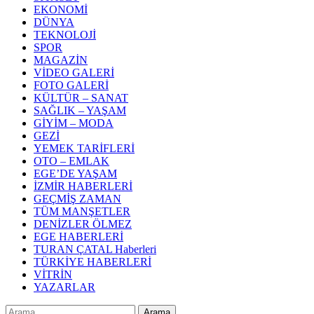
EKONOMİ
DÜNYA
TEKNOLOJİ
SPOR
MAGAZİN
VİDEO GALERİ
FOTO GALERİ
KÜLTÜR – SANAT
SAĞLIK – YAŞAM
GİYİM – MODA
GEZİ
YEMEK TARİFLERİ
OTO – EMLAK
EGE’DE YAŞAM
İZMİR HABERLERİ
GEÇMİŞ ZAMAN
TÜM MANŞETLER
DENİZLER ÖLMEZ
EGE HABERLERİ
TURAN ÇATAL Haberleri
TÜRKİYE HABERLERİ
VİTRİN
YAZARLAR