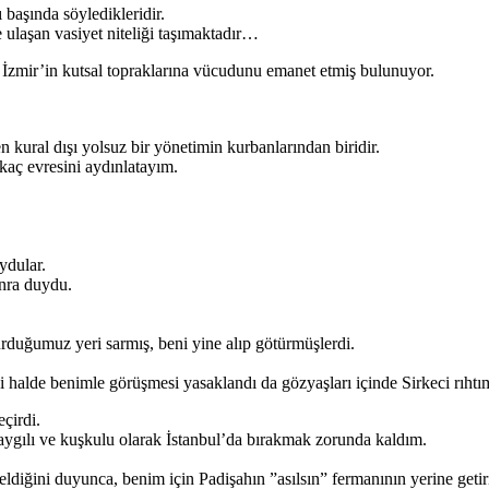
başında söyledikleridir.
 ulaşan vasiyet niteliği taşımaktadır…
ş İzmir’in kutsal topraklarına vücudunu emanet etmiş bulunuyor.
kural dışı yolsuz bir yönetimin kurbanlarından biridir.
rkaç evresini aydınlatayım.
ydular.
nra duydu.
turduğumuz yeri sarmış, beni yine alıp götürmüşlerdi.
i halde benimle görüşmesi yasaklandı da gözyaşları içinde Sirkeci rıhtı
çirdi.
ygılı ve kuşkulu olarak İstanbul’da bırakmak zorunda kaldım.
ğini duyunca, benim için Padişahın ”asılsın” fermanının yerine getiril