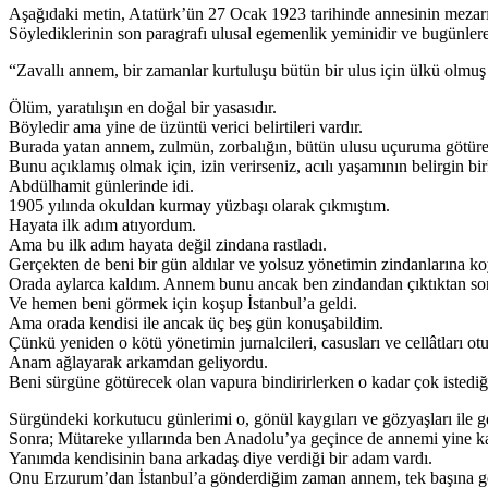
Aşağıdaki metin, Atatürk’ün 27 Ocak 1923 tarihinde annesinin mezarı 
Söylediklerinin son paragrafı ulusal egemenlik yeminidir ve bugünlere
“Zavallı annem, bir zamanlar kurtuluşu bütün bir ulus için ülkü olmu
Ölüm, yaratılışın en doğal bir yasasıdır.
Böyledir ama yine de üzüntü verici belirtileri vardır.
Burada yatan annem, zulmün, zorbalığın, bütün ulusu uçuruma götüren 
Bunu açıklamış olmak için, izin verirseniz, acılı yaşamının belirgin bi
Abdülhamit günlerinde idi.
1905 yılında okuldan kurmay yüzbaşı olarak çıkmıştım.
Hayata ilk adım atıyordum.
Ama bu ilk adım hayata değil zindana rastladı.
Gerçekten de beni bir gün aldılar ve yolsuz yönetimin zindanlarına ko
Orada aylarca kaldım. Annem bunu ancak ben zindandan çıktıktan so
Ve hemen beni görmek için koşup İstanbul’a geldi.
Ama orada kendisi ile ancak üç beş gün konuşabildim.
Çünkü yeniden o kötü yönetimin jurnalcileri, casusları ve cellâtları o
Anam ağlayarak arkamdan geliyordu.
Beni sürgüne götürecek olan vapura bindirirlerken o kadar çok istediğ
Sürgündeki korkutucu günlerimi o, gönül kaygıları ve gözyaşları ile ge
Sonra; Mütareke yıllarında ben Anadolu’ya geçince de annemi yine ka
Yanımda kendisinin bana arkadaş diye verdiği bir adam vardı.
Onu Erzurum’dan İstanbul’a gönderdiğim zaman annem, tek başına geldi