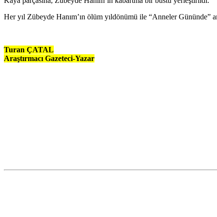
Kaya parçasına, Zübeyde Hanım’ın kabartma bir büstü yerleştirildi.
Her yıl Zübeyde Hanım’ın ölüm yıldönümü ile “Anneler Gününde” anı
Turan ÇATAL
Araştırmacı Gazeteci-Yazar