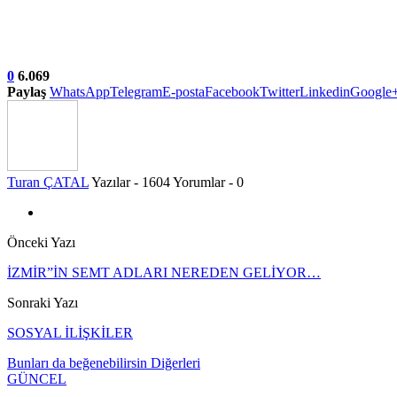
0
6.069
Paylaş
WhatsApp
Telegram
E-posta
Facebook
Twitter
Linkedin
Google
Turan ÇATAL
Yazılar - 1604
Yorumlar - 0
Önceki Yazı
İZMİR”İN SEMT ADLARI NEREDEN GELİYOR…
Sonraki Yazı
SOSYAL İLİŞKİLER
Bunları da beğenebilirsin
Diğerleri
GÜNCEL