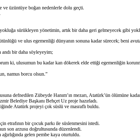
de ve üzüntüye boğan nedenlerle dolu geçti.
.
okluğa sürükleyen yönetimin, artık bir daha geri gelmeyecek gibi yo
tünlüğü ve ulus egemenliği dünyanın sonuna kadar sürecek; beni avutan 
 andı bir daha söyleyeyim;
rum ki, ulusumun bu kadar kan dökerek elde ettiği egemenliğin korunm
un, namus borcu olsun.”
suna defnedilen Zübeyde Hanım’ın mezarı, Atatürk’ün ölümüne kadar bi
zmir Belediye Başkanı Behçet Uz proje hazırladı.
ğinde Atatürk projeyi çok süslü ve masraflı buldu.
 etrafının bir çocuk parkı ile süslenmesini istedi.
un son arzusu doğrultusunda düzenlendi.
 ağırlığında gelen pembe kaya oturtuldu.