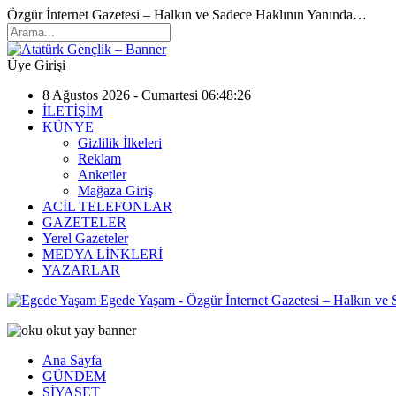
Özgür İnternet Gazetesi – Halkın ve Sadece Haklının Yanında…
Üye Girişi
8 Ağustos 2026 - Cumartesi 06:48:26
İLETİŞİM
KÜNYE
Gizlilik İlkeleri
Reklam
Anketler
Mağaza Giriş
ACİL TELEFONLAR
GAZETELER
Yerel Gazeteler
MEDYA LİNKLERİ
YAZARLAR
Egede Yaşam - Özgür İnternet Gazetesi – Halkın ve
Ana Sayfa
GÜNDEM
SİYASET