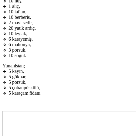
🔹 10 huş,
🔹 1 alıç,
🔹 10 taflan,
🔹 10 berberis,
🔹 2 mavi sedir,
🔹 20 yatık ardıç,
🔹 10 leylak,
🔹 6 karayemiş,
🔹 6 mahonya,
🔹 3 porsuk,
🔹 10 söğüt.
Yunanistan;
🔹 5 kayın,
🔹 5 göknar,
🔹 5 porsuk,
🔹 5 çobanpüskülü,
🔹 5 karaçam fidanı.