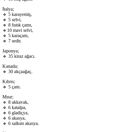
İtalya;
🔹 5 karayemiş,
🔹 5 selvi,
🔹 8 fıstık çamı,
🔹10 mavi selvi,
🔹 5 karaçam,
🔹 7 sedir.
Japonya;
🔹 35 kiraz ağacı.
Kanada;
🔹 30 akçaağaç.
Kıbrıs;
🔹 5 çam.
Mısır;
🔹 8 akkavak,
🔹 6 katalpa,
🔹 6 gladiçya,
🔹 6 akasya,
🔹 6 salkım akasya.