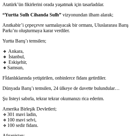
Atatürk’ün fikirlerini orada yaşatmak için tasarladılar.
“Yurtta Sulh Cihanda Sulh”
vizyonundan ilham alarak;
Anıtkabir’i çepeçevre sarmalayacak bir ormanı, Uluslararası Barış
Parkı’nı oluşturmaya karar verdiler.
Yurtta Barış’ı temsilen;
🔸 Ankara,
🔸 İstanbul,
🔸 Eskişehir,
🔸Samsun,
Fİdanlıklarında yetiştirilen, onbinlerce fidanı getirdiler.
Dünyada Barış’ı temsilen, 24 ülkeye de davette bulundular…
Şu listeyi sabırla, tekrar tekrar okumanızı rica ederim.
Amerika Birleşik Devletleri;
🔹301 mavi ladin,
🔹100 mavi selvi,
🔹100 sedir fidanı.
Afganistan;