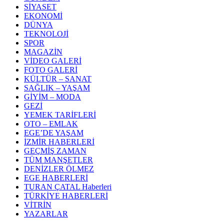
SİYASET
EKONOMİ
DÜNYA
TEKNOLOJİ
SPOR
MAGAZİN
VİDEO GALERİ
FOTO GALERİ
KÜLTÜR – SANAT
SAĞLIK – YAŞAM
GİYİM – MODA
GEZİ
YEMEK TARİFLERİ
OTO – EMLAK
EGE’DE YAŞAM
İZMİR HABERLERİ
GEÇMİŞ ZAMAN
TÜM MANŞETLER
DENİZLER ÖLMEZ
EGE HABERLERİ
TURAN ÇATAL Haberleri
TÜRKİYE HABERLERİ
VİTRİN
YAZARLAR