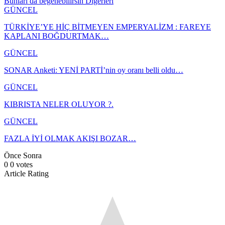
Bunları da beğenebilirsin
Diğerleri
GÜNCEL
TÜRKİYE’YE HİÇ BİTMEYEN EMPERYALİZM : FAREYE
KAPLANI BOĞDURTMAK…
GÜNCEL
SONAR Anketi: YENİ PARTİ’nin oy oranı belli oldu…
GÜNCEL
KIBRISTA NELER OLUYOR ?.
GÜNCEL
FAZLA İYİ OLMAK AKIŞI BOZAR…
Önce
Sonra
0
0
votes
Article Rating