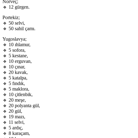
Norveç;
🔹 12 gürgen.
Portekiz;
🔹 50 selvi,
🔹 50 sahil çamı.
Yugoslavya;
🔹 10 ıhlamur,
🔹 5 sofora,
🔹 5 kestane,
🔹 10 erguvan,
🔹 10 çınar,
🔹 20 kavak,
🔹 5 katalpa,
🔹 5 fındık,
🔹 5 maklora,
🔹 10 çitlenbik,
🔹 20 meşe,
🔹 20 polyanta gül,
🔹 20 gül,
🔹 19 mazı,
🔹 11 selvi,
🔹 5 ardıç,
🔹 8 karaçam,