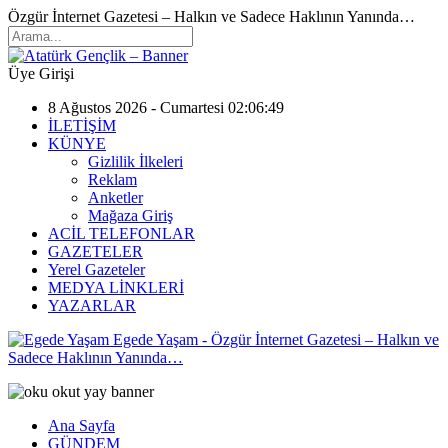
Özgür İnternet Gazetesi – Halkın ve Sadece Haklının Yanında…
Üye Girişi
8 Ağustos 2026 - Cumartesi 02:06:49
İLETİŞİM
KÜNYE
Gizlilik İlkeleri
Reklam
Anketler
Mağaza Giriş
ACİL TELEFONLAR
GAZETELER
Yerel Gazeteler
MEDYA LİNKLERİ
YAZARLAR
Egede Yaşam - Özgür İnternet Gazetesi – Halkın ve
Sadece Haklının Yanında…
Ana Sayfa
GÜNDEM