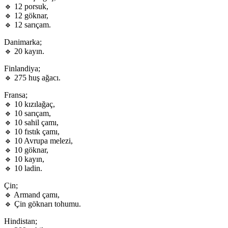
🔹 12 porsuk,
🔹 12 göknar,
🔹 12 sarıçam.
Danimarka;
🔹 20 kayın.
Finlandiya;
🔹 275 huş ağacı.
Fransa;
🔹 10 kızılağaç,
🔹 10 sarıçam,
🔹 10 sahil çamı,
🔹 10 fıstık çamı,
🔹 10 Avrupa melezi,
🔹 10 göknar,
🔹 10 kayın,
🔹 10 ladin.
Çin;
🔹 Armand çamı,
🔹 Çin göknarı tohumu.
Hindistan;