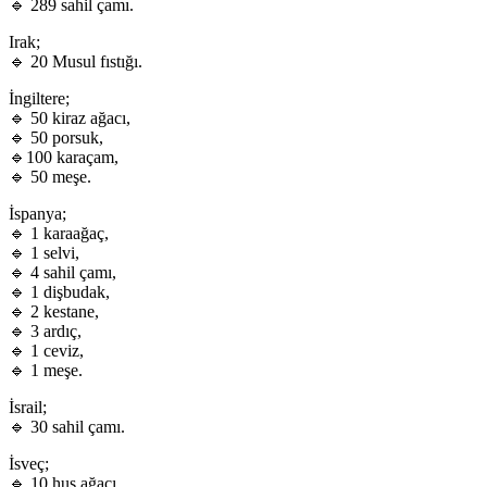
🔹 289 sahil çamı.
Irak;
🔹 20 Musul fıstığı.
İngiltere;
🔹 50 kiraz ağacı,
🔹 50 porsuk,
🔹100 karaçam,
🔹 50 meşe.
İspanya;
🔹 1 karaağaç,
🔹 1 selvi,
🔹 4 sahil çamı,
🔹 1 dişbudak,
🔹 2 kestane,
🔹 3 ardıç,
🔹 1 ceviz,
🔹 1 meşe.
İsrail;
🔹 30 sahil çamı.
İsveç;
🔹 10 huş ağacı.