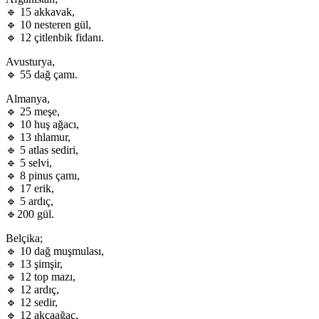
🔹 15 akkavak,
🔹 10 nesteren gül,
🔹 12 çitlenbik fidanı.
Avusturya,
🔹 55 dağ çamı.
Almanya,
🔹 25 meşe,
🔹 10 huş ağacı,
🔹 13 ıhlamur,
🔹 5 atlas sediri,
🔹 5 selvi,
🔹 8 pinus çamı,
🔹 17 erik,
🔹 5 ardıç,
🔹200 gül.
Belçika;
🔹 10 dağ muşmulası,
🔹 13 şimşir,
🔹 12 top mazı,
🔹 12 ardıç,
🔹 12 sedir,
🔹 12 akçaağaç,