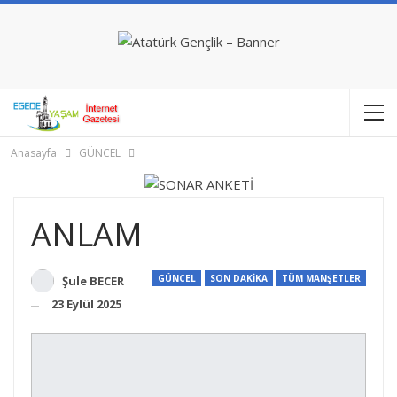
Anasayfa
GÜNCEL
ANLAM
GÜNCEL
SON DAKİKA
TÜM MANŞETLER
Şule BECER
23 Eylül 2025