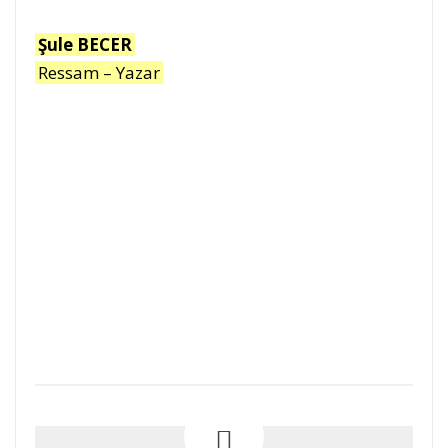
Şule BECER
Ressam – Yazar