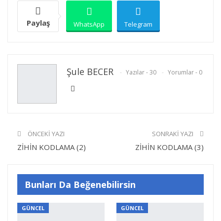
Paylaş
WhatsApp
Telegram
E-posta
Facebook
Twitter
Şule BECER
Yazılar - 30
Yorumlar - 0
Linkedin
Google+
Yazdır
ÖNCEKI YAZI
SONRAKI YAZI
ZİHİN KODLAMA (2)
ZİHİN KODLAMA (3)
Bunları Da Beğenebilirsin
GÜNCEL
GÜNCEL