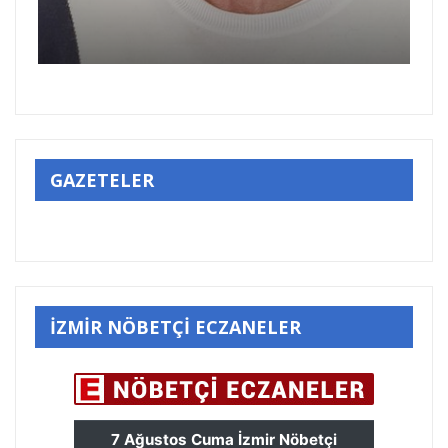
GAZETELER
İZMİR NÖBETÇİ ECZANELER