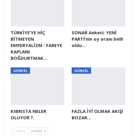
TÜRKİYE’YE HİÇ
SONAR Anketi: YENİ
BİTMEYEN
PARTİ’nin oy oranı belli
EMPERYALİZM : FAREYE
oldu…
KAPLANI
BOĞDURTMAK…
GÜNCEL
GÜNCEL
KIBRISTA NELER
FAZLA İYİ OLMAK AKIŞI
OLUYOR ?.
BOZAR…
ÖNCE
SONRA