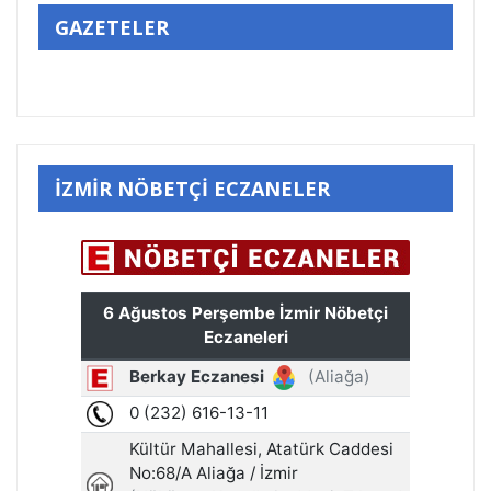
GAZETELER
İZMİR NÖBETÇİ ECZANELER