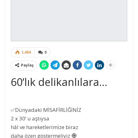
1.464
0
Paylaş
60’lık delikanlılara…
✅Dünyadaki MİSAFİRLİĞİNİZ
2 x 30’ u aştıysa
hâl ve hareketlerimize biraz
daha özen göstermeliyiz 🧿