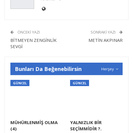
ÖNCEKI YAZI
SONRAKI YAZI
BİTMEYEN ZENGİNLİK
METİN AKPINAR
SEVGİ
Bunları Da Beğenebilirsin
Herşey
GÜNCEL
GÜNCEL
MÜHÜRLENMİŞ OLMA
YALNIZLIK BİR
(4)
SEÇİMMİDİR ?.