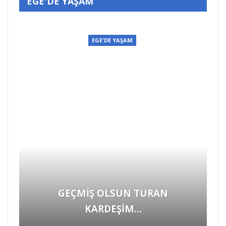
EGE'DE YAŞAM
EGE'DE YAŞAM
Böyle vicdansızlık görülmedi! Yükü