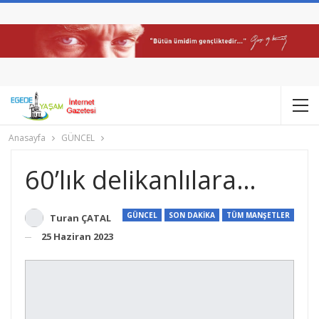
Anasayfa
GÜNCEL
60’lık delikanlılara…
GÜNCEL
SON DAKİKA
TÜM MANŞETLER
Turan ÇATAL
25 Haziran 2023