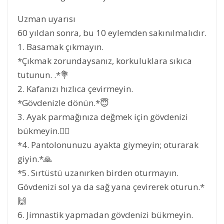
Uzman uyarısı
60 yıldan sonra, bu 10 eylemden sakınılmalıdır.
1. Basamak çıkmayın.
*Çıkmak zorundaysanız, korkuluklara sıkıca
tutunun. .*💐
2. Kafanızı hızlıca çevirmeyin.
*Gövdenizle dönün.*😇
3. Ayak parmağınıza değmek için gövdenizi
bükmeyin.🤸‍♂
*4. Pantolonunuzu ayakta giymeyin; oturarak
giyin.*🙏
*5. Sırtüstü uzanırken birden oturmayın.
Gövdenizi sol ya da sağ yana çevirerek oturun.*
🙌
6. Jimnastik yapmadan gövdenizi bükmeyin.