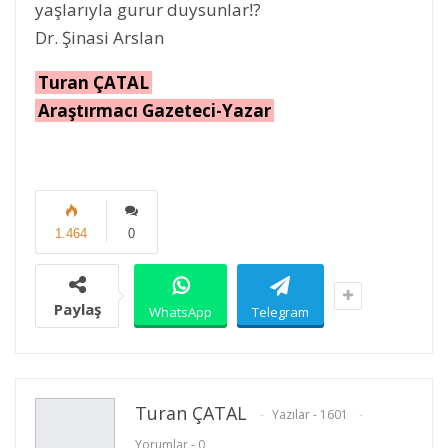
yaşlarıyla gurur duysunlar⁉
Dr. Şinasi Arslan
Turan ÇATAL
Araştırmacı Gazeteci-Yazar
1.464
0
Paylaş
WhatsApp
Telegram
Turan ÇATAL
Yazılar - 1601
Yorumlar - 0