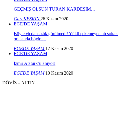
GEÇMİŞ OLSUN TURAN KARDEŞİM…
Gazi KESKİN
26 Kasım 2020
EGE'DE YAŞAM
Böyle vicdansızlık görülmedi! Yükü çekemeyen atı sokak
ortasında böyle…
EGEDE YAŞAM
17 Kasım 2020
EGE'DE YAŞAM
İzmir Atatürk’ü anıyor!
EGEDE YAŞAM
10 Kasım 2020
DÖVİZ – ALTIN