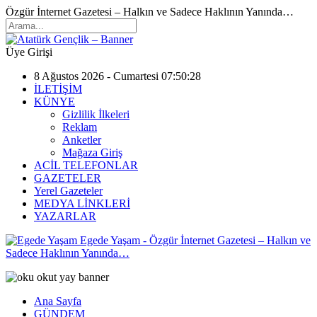
Özgür İnternet Gazetesi – Halkın ve Sadece Haklının Yanında…
Üye Girişi
8 Ağustos 2026 - Cumartesi 07:50:28
İLETİŞİM
KÜNYE
Gizlilik İlkeleri
Reklam
Anketler
Mağaza Giriş
ACİL TELEFONLAR
GAZETELER
Yerel Gazeteler
MEDYA LİNKLERİ
YAZARLAR
Egede Yaşam - Özgür İnternet Gazetesi – Halkın ve
Sadece Haklının Yanında…
Ana Sayfa
GÜNDEM