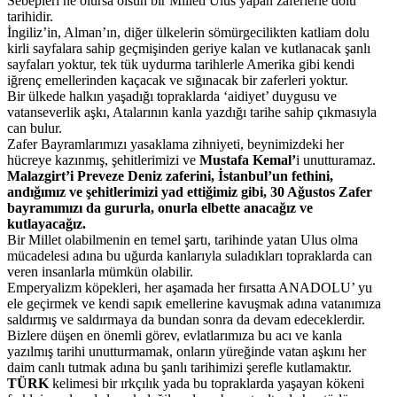
Sebepleri ne olursa olsun bir Milleti Ulus yapan zaferlerle dolu
tarihidir.
İngiliz’in, Alman’ın, diğer ülkelerin sömürgecilikten katliam dolu
kirli sayfalara sahip geçmişinden geriye kalan ve kutlanacak şanlı
sayfaları yoktur, tek tük uydurma tarihlerle Amerika gibi kendi
iğrenç emellerinden kaçacak ve sığınacak bir zaferleri yoktur.
Bir ülkede halkın yaşadığı topraklarda ‘aidiyet’ duygusu ve
vatanseverlik aşkı, Atalarının kanla yazdığı tarihe sahip çıkmasıyla
can bulur.
Zafer Bayramlarımızı yasaklama zihniyeti, beynimizdeki her
hücreye kazınmış, şehitlerimizi ve
Mustafa Kemal’
i unutturamaz.
Malazgirt’i Preveze Deniz zaferini, İstanbul’un fethini,
andığımız ve şehitlerimizi yad ettiğimiz gibi, 30 Ağustos Zafer
bayramımızı da gururla, onurla elbette anacağız ve
kutlayacağız.
Bir Millet olabilmenin en temel şartı, tarihinde yatan Ulus olma
mücadelesi adına bu uğurda kanlarıyla suladıkları topraklarda can
veren insanlarla mümkün olabilir.
Emperyalizm köpekleri, her aşamada her fırsatta ANADOLU’ yu
ele geçirmek ve kendi sapık emellerine kavuşmak adına vatanımıza
saldırmış ve saldırmaya da bundan sonra da devam edeceklerdir.
Bizlere düşen en önemli görev, evlatlarımıza bu acı ve kanla
yazılmış tarihi unutturmamak, onların yüreğinde vatan aşkını her
daim canlı tutmak adına bu şanlı tarihimizi şerefle kutlamaktır.
TÜRK
kelimesi bir ırkçılık yada bu topraklarda yaşayan kökeni