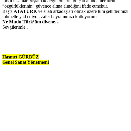
farklı insanları dışlamak değil, onların bu çatı altında her türlü
”özgürlüklerinin” güvence altına alındığını ifade etmektir.
Başta
ATATÜRK
ve silah arkadaşları olmak üzere tüm şehitlerimizi
rahmetle yad ediyor, zafer bayramımızı kutluyorum.
Ne Mutlu Türk’üm diyene…
Sevgilerimle..
Haşmet GÜRBÜZ
Genel Sanat Yönetmeni