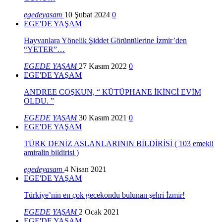
egedeyasam
10 Şubat 2024
0
EGE'DE YAŞAM
Hayvanlara Yönelik Şiddet Görüntülerine İzmir’den
“YETER”…
EGEDE YAŞAM
27 Kasım 2022
0
EGE'DE YAŞAM
ANDREE COŞKUN, “ KÜTÜPHANE İKİNCİ EVİM
OLDU. ”
EGEDE YAŞAM
30 Kasım 2021
0
EGE'DE YAŞAM
TÜRK DENİZ ASLANLARININ BİLDİRİSİ ( 103 emekli
amiralin bildirisi )
egedeyasam
4 Nisan 2021
EGE'DE YAŞAM
Türkiye’nin en çok gecekondu bulunan şehri İzmir!
EGEDE YAŞAM
2 Ocak 2021
EGE'DE YAŞAM