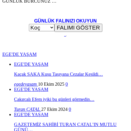
GÜNLÜK BURCUNUZ …
GÜNLÜK FALINIZI OKUYUN
..
.
EGE'DE YAŞAM
EGE'DE YAŞAM
Kaçak SAKA Kuşu Taşıyana Cezalar Kesildi…
egedeyasam
10 Ekim 2025
0
EGE'DE YAŞAM
Çakırcalı Efem iyiki bu günleri görmedin…
Turan ÇATAL
27 Ekim 2024
0
EGE'DE YAŞAM
GAZETEMİZ SAHİBİ TURAN ÇATAL’IN MUTLU
GÜNÜ…