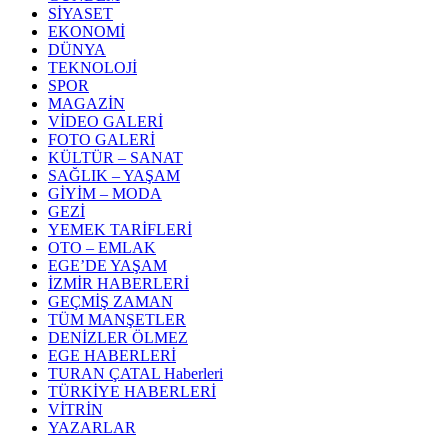
SİYASET
EKONOMİ
DÜNYA
TEKNOLOJİ
SPOR
MAGAZİN
VİDEO GALERİ
FOTO GALERİ
KÜLTÜR – SANAT
SAĞLIK – YAŞAM
GİYİM – MODA
GEZİ
YEMEK TARİFLERİ
OTO – EMLAK
EGE’DE YAŞAM
İZMİR HABERLERİ
GEÇMİŞ ZAMAN
TÜM MANŞETLER
DENİZLER ÖLMEZ
EGE HABERLERİ
TURAN ÇATAL Haberleri
TÜRKİYE HABERLERİ
VİTRİN
YAZARLAR