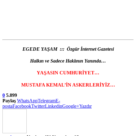
EGEDE YAŞAM ::: Özgür İnternet Gazetesi
Halkın ve Sadece Haklının Yanında…
YAŞASIN CUMHURİYET…
MUSTAFA KEMAL’İN ASKERLERİYİZ…
0
5.899
Paylaş
WhatsApp
Telegram
E-
posta
Facebook
Twitter
Linkedin
Google+
Yazdır