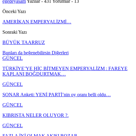
egedeyasam
Yazılar - 431
Yorumlar - 13
Önceki Yazı
AMERİKAN EMPERYALİZMİ…
Sonraki Yazı
BÜYÜK TAARRUZ
Bunları da beğenebilirsin
Diğerleri
GÜNCEL
TÜRKİYE’YE HİÇ BİTMEYEN EMPERYALİZM : FAREYE
KAPLANI BOĞDURTMAK…
GÜNCEL
SONAR Anketi: YENİ PARTİ’nin oy oranı belli oldu…
GÜNCEL
KIBRISTA NELER OLUYOR ?.
GÜNCEL
FAZLA İYİ OLMAK AKIŞI BOZAR…