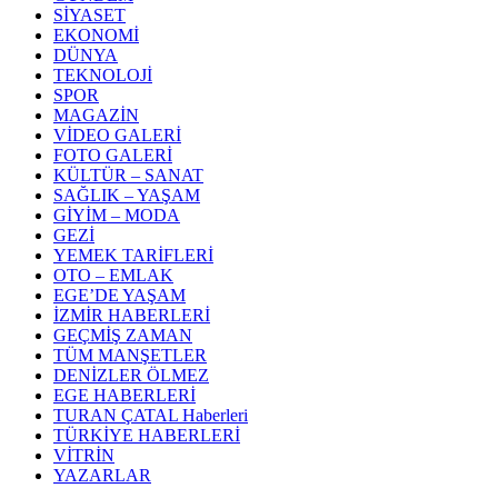
SİYASET
EKONOMİ
DÜNYA
TEKNOLOJİ
SPOR
MAGAZİN
VİDEO GALERİ
FOTO GALERİ
KÜLTÜR – SANAT
SAĞLIK – YAŞAM
GİYİM – MODA
GEZİ
YEMEK TARİFLERİ
OTO – EMLAK
EGE’DE YAŞAM
İZMİR HABERLERİ
GEÇMİŞ ZAMAN
TÜM MANŞETLER
DENİZLER ÖLMEZ
EGE HABERLERİ
TURAN ÇATAL Haberleri
TÜRKİYE HABERLERİ
VİTRİN
YAZARLAR