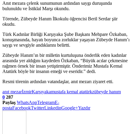
Anıt mezara çelenk sunumunun ardından saygı duruşunda
bulunuldu ve İstiklal Marşı okundu.
Törende, Zübeyde Hanım İlkokulu öğrencisi Beril Serdar şiir
okudu.
Türk Kadınlar Birliği Karşıyaka Şube Başkanı Mehpare Özkaban,
konuşmasında, hayatı boyunca zorluklar yaşayan Zübeyde Hanım’ı
saygı ve sevgiyle andıklarını belirtti.
Zübeyde Hanım’ın bir milletin kurtuluşuna önderlik eden kadınlar
arasında yer aldığını kaydeden Özkaban, “Büyük acılar çekmesine
rağmen örnek bir insan yetiştirmiştir. Önderimiz Mustafa Kemal
Atatürk böyle bir insanın emeği ve eseridir.” dedi.
Resmi törenin ardından vatandaşlar, anıt mezarı ziyaret etti.
anıt mezar
İzmir
Karşıyaka
mustafa kemal atatürk
zübeyde hanım
0
287
Paylaş
WhatsApp
Telegram
E-
posta
Facebook
Twitter
Linkedin
Google+
Yazdır