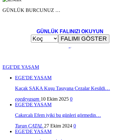
GÜNLÜK BURCUNUZ …
GÜNLÜK FALINIZI OKUYUN
..
.
EGE'DE YAŞAM
EGE'DE YAŞAM
Kaçak SAKA Kuşu Taşıyana Cezalar Kesildi…
egedeyasam
10 Ekim 2025
0
EGE'DE YAŞAM
Çakırcalı Efem iyiki bu günleri görmedin…
Turan ÇATAL
27 Ekim 2024
0
EGE'DE YAŞAM