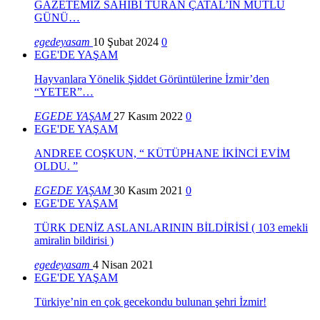
GAZETEMİZ SAHİBİ TURAN ÇATAL’IN MUTLU
GÜNÜ…
egedeyasam
10 Şubat 2024
0
EGE'DE YAŞAM
Hayvanlara Yönelik Şiddet Görüntülerine İzmir’den
“YETER”…
EGEDE YAŞAM
27 Kasım 2022
0
EGE'DE YAŞAM
ANDREE COŞKUN, “ KÜTÜPHANE İKİNCİ EVİM
OLDU. ”
EGEDE YAŞAM
30 Kasım 2021
0
EGE'DE YAŞAM
TÜRK DENİZ ASLANLARININ BİLDİRİSİ ( 103 emekli
amiralin bildirisi )
egedeyasam
4 Nisan 2021
EGE'DE YAŞAM
Türkiye’nin en çok gecekondu bulunan şehri İzmir!