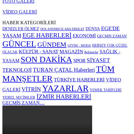
FOTO GALERİ
VİDEO GALERİ
HABER KATEGORİLERİ
EGE'DE
DENİZLER ÖLMEZ
DÜNYA
DOLANDIRICILARA DİKKAT
EGE HABERLERİ
YAŞAM
EKONOMİ
GEÇMİŞ ZAMAN
GÜNCEL
GÜNDEM
HERŞEY ÇOK GÜZEL
GİYİM - MODA
KÜLTÜR - SANAT
MAGAZİN
SAĞLIK -
OLACAK
Reklamlar
SON DAKİKA
SİYASET
SPOR
YAŞAM
TÜM
TURAN ÇATAL Haberleri
TEKNOLOJİ
MANŞETLER
TÜRKİYE HABERLERİ
VİDEO
YAZARLAR
VİTRİN
GALERİ
YEMEK TARİFLERİ
İZMİR HABERLERİ
YEREL SEÇİMLER
GEÇMİŞ ZAMAN…