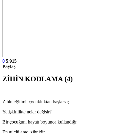
0
5.915
Paylaş
ZİHİN KODLAMA (4)
Zihin eğitimi, çocukluktan başlarsa;
Yetişkinlikte neler değişir?
Bir çocuğun, hayatı boyunca kullandığı;
En güçlü araç, zihnidir…