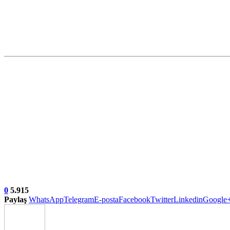
0
5.915
Paylaş
WhatsApp
Telegram
E-posta
Facebook
Twitter
Linkedin
Google