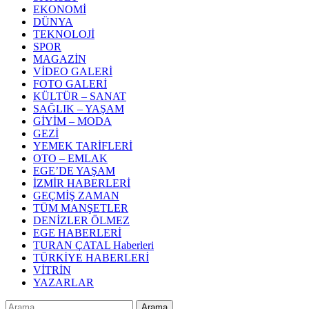
EKONOMİ
DÜNYA
TEKNOLOJİ
SPOR
MAGAZİN
VİDEO GALERİ
FOTO GALERİ
KÜLTÜR – SANAT
SAĞLIK – YAŞAM
GİYİM – MODA
GEZİ
YEMEK TARİFLERİ
OTO – EMLAK
EGE’DE YAŞAM
İZMİR HABERLERİ
GEÇMİŞ ZAMAN
TÜM MANŞETLER
DENİZLER ÖLMEZ
EGE HABERLERİ
TURAN ÇATAL Haberleri
TÜRKİYE HABERLERİ
VİTRİN
YAZARLAR