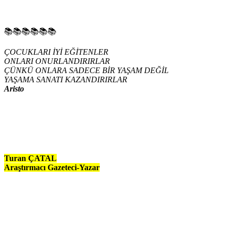
📚📚📚📚📚📚
ÇOCUKLARI İYİ EĞİTENLER
ONLARI ONURLANDIRIRLAR
ÇÜNKÜ ONLARA SADECE BİR YAŞAM DEĞİL
YAŞAMA SANATI KAZANDIRIRLAR
Aristo
Turan ÇATAL
Araştırmacı Gazeteci-Yazar