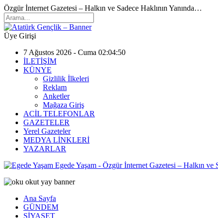
Özgür İnternet Gazetesi – Halkın ve Sadece Haklının Yanında…
Üye Girişi
7 Ağustos 2026 - Cuma 02:04:50
İLETİŞİM
KÜNYE
Gizlilik İlkeleri
Reklam
Anketler
Mağaza Giriş
ACİL TELEFONLAR
GAZETELER
Yerel Gazeteler
MEDYA LİNKLERİ
YAZARLAR
Egede Yaşam - Özgür İnternet Gazetesi – Halkın ve
Ana Sayfa
GÜNDEM
SİYASET