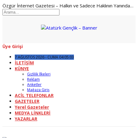
Özgür İnternet Gazetesi – Halkın ve Sadece Haklının Yanında…
Üye Girişi
7 AĞUSTOS 2026 - CUMA 04:05:03
İLETİŞİM
KÜNYE
Gizlilik İlkeleri
Reklam
Anketler
Mağaza Giriş
ACİL TELEFONLAR
GAZETELER
Yerel Gazeteler
MEDYA LİNKLERİ
YAZARLAR