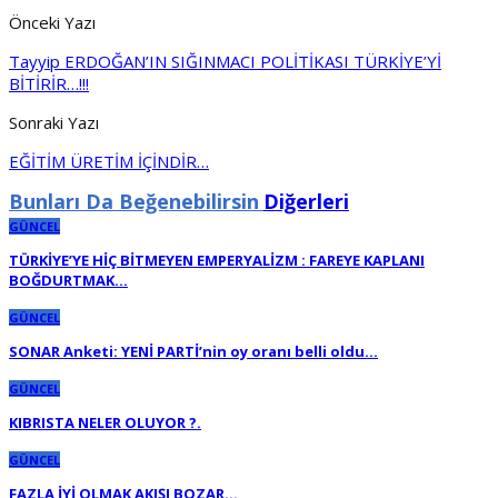
Önceki Yazı
Tayyip ERDOĞAN’IN SIĞINMACI POLİTİKASI TÜRKİYE’Yİ
BİTİRİR…!!!
Sonraki Yazı
EĞİTİM ÜRETİM İÇİNDİR…
Bunları Da Beğenebilirsin
Diğerleri
GÜNCEL
TÜRKİYE’YE HİÇ BİTMEYEN EMPERYALİZM : FAREYE KAPLANI
BOĞDURTMAK…
GÜNCEL
SONAR Anketi: YENİ PARTİ’nin oy oranı belli oldu…
GÜNCEL
KIBRISTA NELER OLUYOR ?.
GÜNCEL
FAZLA İYİ OLMAK AKIŞI BOZAR…