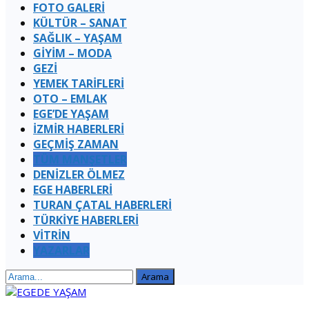
FOTO GALERİ
KÜLTÜR – SANAT
SAĞLIK – YAŞAM
GİYİM – MODA
GEZİ
YEMEK TARİFLERİ
OTO – EMLAK
EGE’DE YAŞAM
İZMİR HABERLERİ
GEÇMİŞ ZAMAN
TÜM MANŞETLER
DENİZLER ÖLMEZ
EGE HABERLERİ
TURAN ÇATAL HABERLERI
TÜRKİYE HABERLERİ
VİTRİN
YAZARLAR