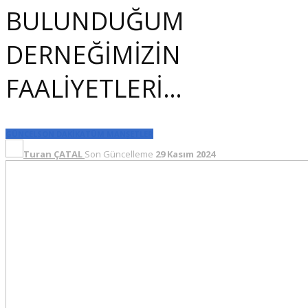
BULUNDUĞUM
DERNEĞİMİZİN
FAALİYETLERİ…
GÜNCEL
SON DAKİKA
TÜM MANŞETLER
Turan ÇATAL
Son Güncelleme
29 Kasım 2024