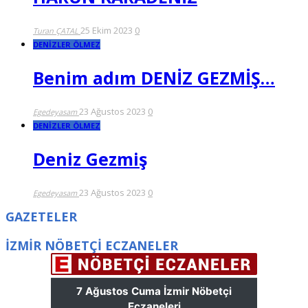
25 Ekim 2023
0
Turan ÇATAL
DENİZLER ÖLMEZ
Benim adım DENİZ GEZMİŞ…
23 Ağustos 2023
0
Egedeyasam
DENİZLER ÖLMEZ
Deniz Gezmiş
23 Ağustos 2023
0
Egedeyasam
GAZETELER
İZMİR NÖBETÇİ ECZANELER