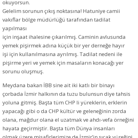
okuyorsun.
Gelelim sorunun çıkış noktasına! Hatuniye camii
vakıflar bölge müdürlüğü tarafından tadilat
yapılması
için inşaat ihalesine çıkarılmış. Caminin avlusunda
yemek pişirmek adına küçük bir yer derneğe hayır
işi için kullanılmasına ayrılmış. Tadilat nedeni ile
pişirme yeri ve yemek için masaların konacağı yer
sorunu oluşmuş.
Meydana bakan İBB sine ait iki katlı bir binayı
çorbada İzmir halkının da tuzu bulunsun diye tahsis
yoluna gitmiş. Başta tüm CHP li yüreklerin, erklerin
yapacağı gibi o da CHP kültür ve geleneğinin zorda
olana, mağdur olana el uzatmak ve ahdı-vefa örneğini
hayata geçirmiştir. Başta tüm Dünya insanları
olmak üzere misafirlerimize de İzmir’in sıcak yüreğini