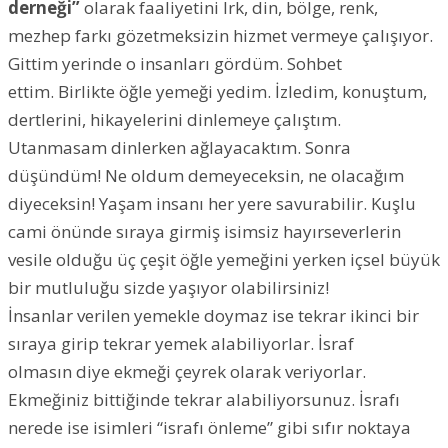
derneği”
olarak faaliyetini Irk, din, bölge, renk,
mezhep farkı gözetmeksizin hizmet vermeye çalışıyor.
Gittim yerinde o insanları gördüm. Sohbet
ettim. Birlikte öğle yemeği yedim. İzledim, konuştum,
dertlerini, hikayelerini dinlemeye çalıştım.
Utanmasam dinlerken ağlayacaktım. Sonra
düşündüm! Ne oldum demeyeceksin, ne olacağım
diyeceksin! Yaşam insanı her yere savurabilir. Kuşlu
cami önünde sıraya girmiş isimsiz hayırseverlerin
vesile olduğu üç çeşit öğle yemeğini yerken içsel büyük
bir mutluluğu sizde yaşıyor olabilirsiniz!
İnsanlar verilen yemekle doymaz ise tekrar ikinci bir
sıraya girip tekrar yemek alabiliyorlar. İsraf
olmasın diye ekmeği çeyrek olarak veriyorlar.
Ekmeğiniz bittiğinde tekrar alabiliyorsunuz. İsrafı
nerede ise isimleri “israfı önleme” gibi sıfır noktaya