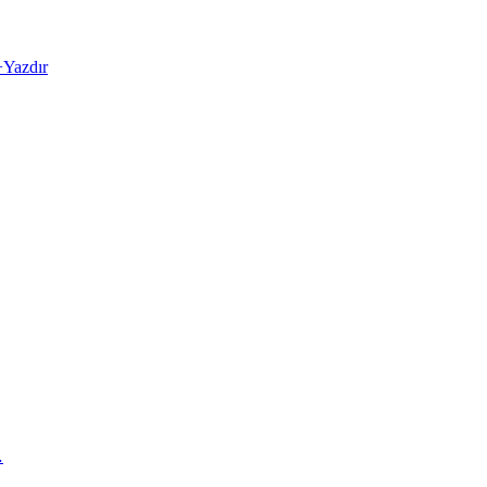
+
Yazdır
…