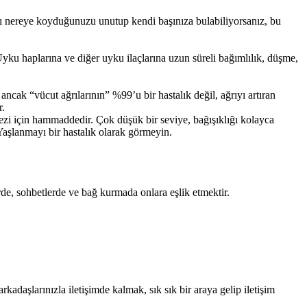
ızı nereye koyduğunuzu unutup kendi başınıza bulabiliyorsanız, bu
Uyku haplarına ve diğer uyku ilaçlarına uzun süreli bağımlılık, düşme,
cak “vücut ağrılarının” %99’u bir hastalık değil, ağrıyı artıran
r.
ntezi için hammaddedir. Çok düşük bir seviye, bağışıklığı kolayca
Yaşlanmayı bir hastalık olarak görmeyin.
e, sohbetlerde ve bağ kurmada onlara eşlik etmektir.
rkadaşlarınızla iletişimde kalmak, sık sık bir araya gelip iletişim