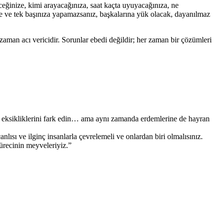
ceğinize, kimi arayacağınıza, saat kaçta uyuyacağınıza, ne
ce ve tek başınıza yapamazsanız, başkalarına yük olacak, dayanılmaz
n acı vericidir. Sorunlar ebedi değildir; her zaman bir çözümleri
n eksikliklerini fark edin… ama aynı zamanda erdemlerine de hayran
nlısı ve ilginç insanlarla çevrelemeli ve onlardan biri olmalısınız.
ürecinin meyveleriyiz.”