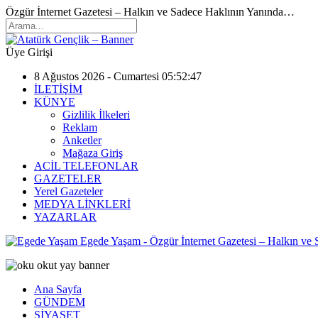
Özgür İnternet Gazetesi – Halkın ve Sadece Haklının Yanında…
Üye Girişi
8 Ağustos 2026 - Cumartesi 05:52:47
İLETİŞİM
KÜNYE
Gizlilik İlkeleri
Reklam
Anketler
Mağaza Giriş
ACİL TELEFONLAR
GAZETELER
Yerel Gazeteler
MEDYA LİNKLERİ
YAZARLAR
Egede Yaşam - Özgür İnternet Gazetesi – Halkın ve
Ana Sayfa
GÜNDEM
SİYASET