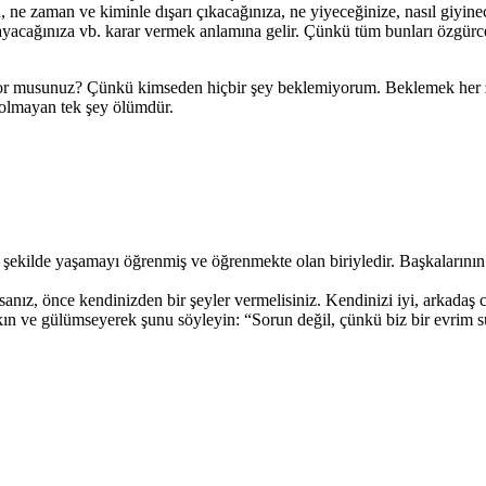
ne zaman ve kiminle dışarı çıkacağınıza, ne yiyeceğinize, nasıl giyine
şayacağınıza vb. karar vermek anlamına gelir. Çünkü tüm bunları özgür
 musunuz? Çünkü kimseden hiçbir şey beklemiyorum. Beklemek her zama
 olmayan tek şey ölümdür.
 şekilde yaşamayı öğrenmiş ve öğrenmekte olan biriyledir. Başkalarını
sanız, önce kendinizden bir şeyler vermelisiniz. Kendinizi iyi, arkadaş ca
kın ve gülümseyerek şunu söyleyin: “Sorun değil, çünkü biz bir evrim s