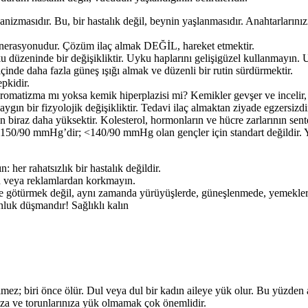
nizmasıdır. Bu, bir hastalık değil, beynin yaşlanmasıdır. Anahtarların
jenerasyonudur. Çözüm ilaç almak DEĞİL, hareket etmektir.
ku düzeninde bir değişikliktir. Uyku haplarını gelişigüzel kullanmayın. 
n içinde daha fazla güneş ışığı almak ve düzenli bir rutin sürdürmektir.
epkidir.
romatizma mı yoksa kemik hiperplazisi mi? Kemikler gevşer ve incelir, an
aygın bir fizyolojik değişikliktir. Tedavi ilaç almaktan ziyade egzersizdi
için biraz daha yüksektir. Kolesterol, hormonların ve hücre zarlarının se
uz <150/90 mmHg’dir; <140/90 mmHg olan gençler için standart değildir. 
 her rahatsızlık bir hastalık değildir.
n veya reklamlardan korkmayın.
e götürmek değil, aynı zamanda yürüyüşlerde, güneşlenmede, yemeklerd
luk düşmandır! Sağlıklı kalın
 ölmez; biri önce ölür. Dul veya dul bir kadın aileye yük olur. Bu yüzden a
za ve torunlarınıza yük olmamak çok önemlidir.