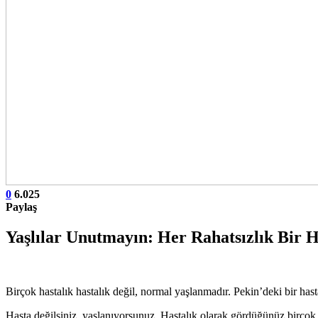
0
6.025
Paylaş
Yaşlılar Unutmayın: Her Rahatsızlık Bir Ha
Birçok hastalık hastalık değil, normal yaşlanmadır. Pekin’deki bir ha
Hasta değilsiniz, yaşlanıyorsunuz. Hastalık olarak gördüğünüz birçok d