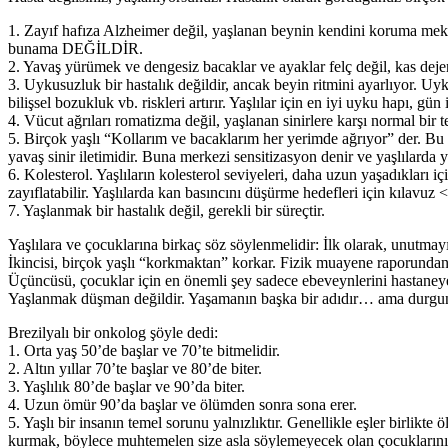
1. Zayıf hafıza Alzheimer değil, yaşlanan beynin kendini koruma meka
bunama DEĞİLDİR.
2. Yavaş yürümek ve dengesiz bacaklar ve ayaklar felç değil, kas de
3. Uykusuzluk bir hastalık değildir, ancak beyin ritmini ayarlıyor. Uy
bilişsel bozukluk vb. riskleri artırır. Yaşlılar için en iyi uyku hapı, gü
4. Vücut ağrıları romatizma değil, yaşlanan sinirlere karşı normal bir t
5. Birçok yaşlı “Kollarım ve bacaklarım her yerimde ağrıyor” der. Bu 
yavaş sinir iletimidir. Buna merkezi sensitizasyon denir ve yaşlılarda y
6. Kolesterol. Yaşlıların kolesterol seviyeleri, daha uzun yaşadıkları 
zayıflatabilir. Yaşlılarda kan basıncını düşürme hedefleri için kılav
7. Yaşlanmak bir hastalık değil, gerekli bir süreçtir.
Yaşlılara ve çocuklarına birkaç söz söylenmelidir: İlk olarak, unutmayın:
İkincisi, birçok yaşlı “korkmaktan” korkar. Fizik muayene raporunda
Üçüncüsü, çocuklar için en önemli şey sadece ebeveynlerini hastaney
Yaşlanmak düşman değildir. Yaşamanın başka bir adıdır… ama durgun
Brezilyalı bir onkolog şöyle dedi:
1. Orta yaş 50’de başlar ve 70’te bitmelidir.
2. Altın yıllar 70’te başlar ve 80’de biter.
3. Yaşlılık 80’de başlar ve 90’da biter.
4. Uzun ömür 90’da başlar ve ölümden sonra sona erer.
5. Yaşlı bir insanın temel sorunu yalnızlıktır. Genellikle eşler birlikte
kurmak, böylece muhtemelen size asla söylemeyecek olan çocuklarını