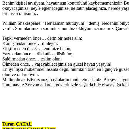
Benim kişisel tavsiyem, hayatınızın kontrolünü kaybetmemenizdir. Bu, 
okuyacağınıza, neyle eğleneceğinize, ne satın alacağınıza, nerede ya
bir insan olursunuz.
William Shakespeare, “Her zaman mutluyum!” demiş. Nedenini biliyor
vardır. Sorunlarımızın sorumlusunun biz olduğumuza inanırız. Çaresi
Tepki vermeden önce… derin bir nefes alın;
Konuşmadan önce… dinleyin;
Eleştirmeden önce… kendinize bakın;
Yazmadan önce… dikkatlice düşünün;
Saldırmadan önce… teslim olun;
Ölmeden önce… yaşayabileceğiniz en güzel hayatı yaşayın!
En iyi ilişki mükemmel insanla değil, mümkün olan en ilginç ve güzel
olun ve onları övün.
Mutlu olmak istiyorsanız, başkalarını mutlu etmelisiniz. Bir şey istiyor
Unutmayın: Zor zamanlarda, gözlerinizde yaşlarla bile olsa ayağa kal
Turan ÇATAL