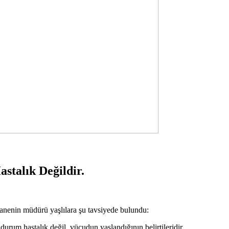
stalık Değildir.
stanenin müdürü yaşlılara şu tavsiyede bulundu:
urum hastalık değil, vücudun yaşlandığının belirtileridir.