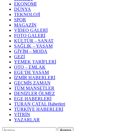
EKONOMİ
DÜNYA
TEKNOLOJİ
SPOR
MAGAZİN
VİDEO GALERİ
FOTO GALERİ
KÜLTÜR – SANAT
SAĞLIK – YAŞAM
GİYİM – MODA
GEZİ
YEMEK TARİFLERİ
OTO – EMLAK
EGE’DE YAŞAM
İZMİR HABERLERİ
GEÇMİŞ ZAMAN
TÜM MANŞETLER
DENİZLER ÖLMEZ
EGE HABERLERİ
TURAN ÇATAL Haberleri
TÜRKİYE HABERLERİ
VİTRİN
YAZARLAR