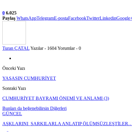
0
6.025
Paylaş
WhatsApp
Telegram
E-posta
Facebook
Twitter
Linkedin
Google
Turan ÇATAL
Yazılar - 1604
Yorumlar - 0
Önceki Yazı
YAŞASIN CUMHURİYET
Sonraki Yazı
CUMHURİYET BAYRAMI ÖNEMİ VE ANLAMI (3)
Bunları da beğenebilirsin
Diğerleri
GÜNCEL
AŞKLARINI ŞARKILARLA ANLATIP ÖLÜMSÜZLEŞTİLER