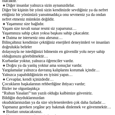
olacaktır.”
🔸Diğer insanlar yalnızca sizin aynanızdırlar.
Diğer bir kişinin bir yönü sizin kendinizde sevdiğiniz ya da nefret
ettiğiniz bir yönünüzü yansıtmadıkça onu sevmeniz ya da ondan
nefret etmeniz mümkün değildir.
🔸Yaşamınız size bağlıdır.
Yaşam size tuvali sunar resmi siz yaparsınız…
Yaşamınıza sahip çıkın yoksa başkası sahip çıkacaktır.
🔸Daima ne isterseniz onu alırsınız…
Bilinçaltınız kendinize çektiğiniz enerjileri deneyimleri ve insanları
doğrulukla belirler
dolayısıyla ne istediğinizi bilmenin en güvenilir yolu neye sahip
olduğunuzu görebilmektir…
Kurbanlar yoktur, yalnızca öğrenciler vardır.
🔸Doğru ya da yanlış yoktur ama sonuçlar vardır.
Yargılamalar yalnızca davranış kalıplarını korumak içindir…
Yalnızca yapabildiğinizin en iyisini yapın…
🔸Cevaplar, kendi içinizdedir…
Çocukların başkalarının rehberliğine ihtiyacı vardır;
Bizler ise olgunlaştıkça
“Ruhun Yasaları”‘nın yazılı olduğu kalbimize güveniriz.
Bildiğin duyduklarınızdan
okuduklarınızdan ya da size söylenenlerden çok daha fazladır…
Yapmanız gereken yegâne şey bakmak dinlemek ve güvenmektir…
🔸Bunları unutacaksınız.