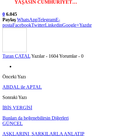
YAŞASIN CUMHURİYET…
0
6.045
Paylaş
WhatsApp
Telegram
E-
posta
Facebook
Twitter
Linkedin
Google+
Yazdır
Turan ÇATAL
Yazılar - 1604
Yorumlar - 0
Önceki Yazı
ABDAL ile APTAL
Sonraki Yazı
İBİŞ VERGİSİ
Bunları da beğenebilirsin
Diğerleri
GÜNCEL
AŞKLARINI ŞARKILARLA ANLATIP