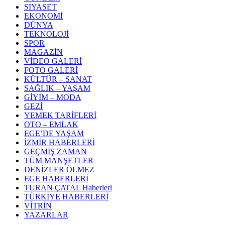
SİYASET
EKONOMİ
DÜNYA
TEKNOLOJİ
SPOR
MAGAZİN
VİDEO GALERİ
FOTO GALERİ
KÜLTÜR – SANAT
SAĞLIK – YAŞAM
GİYİM – MODA
GEZİ
YEMEK TARİFLERİ
OTO – EMLAK
EGE’DE YAŞAM
İZMİR HABERLERİ
GEÇMİŞ ZAMAN
TÜM MANŞETLER
DENİZLER ÖLMEZ
EGE HABERLERİ
TURAN ÇATAL Haberleri
TÜRKİYE HABERLERİ
VİTRİN
YAZARLAR