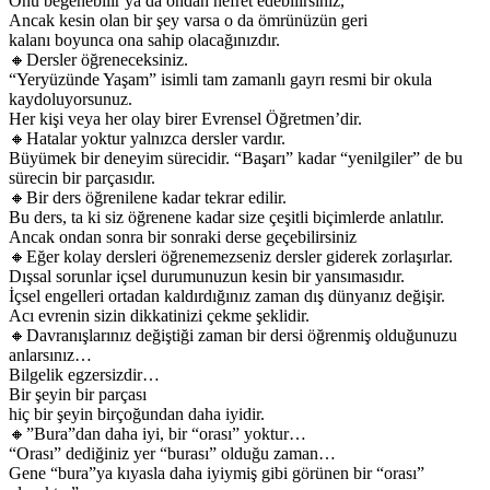
Onu beğenebilir ya da ondan nefret edebilirsiniz,
Ancak kesin olan bir şey varsa o da ömrünüzün geri
kalanı boyunca ona sahip olacağınızdır.
🔸Dersler öğreneceksiniz.
“Yeryüzünde Yaşam” isimli tam zamanlı gayrı resmi bir okula
kaydoluyorsunuz.
Her kişi veya her olay birer Evrensel Öğretmen’dir.
🔸Hatalar yoktur yalnızca dersler vardır.
Büyümek bir deneyim sürecidir. “Başarı” kadar “yenilgiler” de bu
sürecin bir parçasıdır.
🔸Bir ders öğrenilene kadar tekrar edilir.
Bu ders, ta ki siz öğrenene kadar size çeşitli biçimlerde anlatılır.
Ancak ondan sonra bir sonraki derse geçebilirsiniz
🔸Eğer kolay dersleri öğrenemezseniz dersler giderek zorlaşırlar.
Dışsal sorunlar içsel durumunuzun kesin bir yansımasıdır.
İçsel engelleri ortadan kaldırdığınız zaman dış dünyanız değişir.
Acı evrenin sizin dikkatinizi çekme şeklidir.
🔸Davranışlarınız değiştiği zaman bir dersi öğrenmiş olduğunuzu
anlarsınız…
Bilgelik egzersizdir…
Bir şeyin bir parçası
hiç bir şeyin birçoğundan daha iyidir.
🔸”Bura”dan daha iyi, bir “orası” yoktur…
“Orası” dediğiniz yer “burası” olduğu zaman…
Gene “bura”ya kıyasla daha iyiymiş gibi görünen bir “orası”