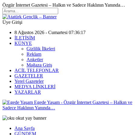
Özgür İnternet Gazetesi – Halkın ve Sadece Haklının Yanında…
Üye Girişi
8 Ağustos 2026 - Cumartesi 07:36:17
İLETİŞİM
KÜNYE
Gizlilik İlkeleri
Reklam
Anketler
Mağaza Giriş
ACİL TELEFONLAR
GAZETELER
Yerel Gazeteler
MEDYA LİNKLERİ
YAZARLAR
Egede Yaşam - Özgür İnternet Gazetesi – Halkın ve
Sadece Haklının Yanında…
Ana Sayfa
GÜNDEM