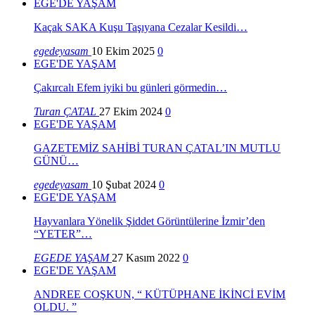
EGE'DE YAŞAM
Kaçak SAKA Kuşu Taşıyana Cezalar Kesildi…
egedeyasam
10 Ekim 2025
0
EGE'DE YAŞAM
Çakırcalı Efem iyiki bu günleri görmedin…
Turan ÇATAL
27 Ekim 2024
0
EGE'DE YAŞAM
GAZETEMİZ SAHİBİ TURAN ÇATAL’IN MUTLU
GÜNÜ…
egedeyasam
10 Şubat 2024
0
EGE'DE YAŞAM
Hayvanlara Yönelik Şiddet Görüntülerine İzmir’den
“YETER”…
EGEDE YAŞAM
27 Kasım 2022
0
EGE'DE YAŞAM
ANDREE COŞKUN, “ KÜTÜPHANE İKİNCİ EVİM
OLDU. ”