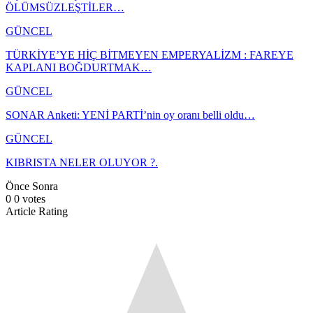
ÖLÜMSÜZLEŞTİLER…
GÜNCEL
TÜRKİYE’YE HİÇ BİTMEYEN EMPERYALİZM : FAREYE
KAPLANI BOĞDURTMAK…
GÜNCEL
SONAR Anketi: YENİ PARTİ’nin oy oranı belli oldu…
GÜNCEL
KIBRISTA NELER OLUYOR ?.
Önce
Sonra
0
0
votes
Article Rating