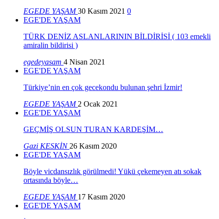
EGEDE YAŞAM
30 Kasım 2021
0
EGE'DE YAŞAM
TÜRK DENİZ ASLANLARININ BİLDİRİSİ ( 103 emekli
amiralin bildirisi )
egedeyasam
4 Nisan 2021
EGE'DE YAŞAM
Türkiye’nin en çok gecekondu bulunan şehri İzmir!
EGEDE YAŞAM
2 Ocak 2021
EGE'DE YAŞAM
GEÇMİŞ OLSUN TURAN KARDEŞİM…
Gazi KESKİN
26 Kasım 2020
EGE'DE YAŞAM
Böyle vicdansızlık görülmedi! Yükü çekemeyen atı sokak
ortasında böyle…
EGEDE YAŞAM
17 Kasım 2020
EGE'DE YAŞAM