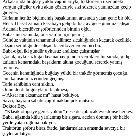
Arkalarında buğday yüklü vagonlarıyla, traktörlerin üzerindeki
yorgun çiftçiler uyku akan gözleriyle sizi süzerek yanınızdan geçip
giderler.
Tarlanın henüz biçilmemiş başaklarının arasında yatan genç bir ölü.
Her yıl hasat zamanı kasabaya gelip birkaç ay gece gündüz çalışan
Adanalı biçerdöver şoförlerinden birinin oğlu.
Babasının yanında, ona yardım için gelmiş.
Gündüz vaktinin tahammül edilmez sıcaklığından kaçarak özellikle
akşam serinliğinde çalışan biçerdöverlerden biri bu.
Baba-oğul iki gündür uykusuz aralıksız çalışmışlar.
Çocuk, uykusuzluğa dayanamayıp mola verdikleri bir sırada, gidip
tarlanın kenarındaki başakların altına gocuğunu sererek yatmış
uyumuş.
Gecenin karanlığında buğday yüklü bir traktör görmemiş çocuğu,
tam kafasının üzerinden geçmiş.
Tarla sahibinin canı sıkkın.
Onun derdi buğdayların biçilmesi,
–‘Aksar mı aksamaz mı” hasat bekliyor.
Savcı, bayram sabahı çağrılmaktan pek mutsuz.
Doktor Bey,
–“Klasik otopsiye gerek yoktur” dese de çabucak eve dönse herkes.
Baba, ağzında külü yarılanmış bir sigara, acıdan donmuş bir halde,
yerde yatan oğluna bakıyor.
Traktörün şoförü biraz ötede, jandarmaların arasında savcıya bir
şeyler anlatıyor.