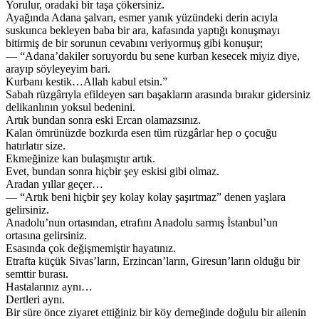
Yorulur, oradaki bir taşa çökersiniz.
Ayağında Adana şalvarı, esmer yanık yüzündeki derin acıyla
suskunca bekleyen baba bir ara, kafasında yaptığı konuşmayı
bitirmiş de bir sorunun cevabını veriyormuş gibi konuşur;
— “Adana’dakiler soruyordu bu sene kurban kesecek miyiz diye,
arayıp söyleyeyim bari.
Kurbanı kestik…Allah kabul etsin.”
Sabah rüzgârıyla efildeyen sarı başakların arasında bırakır gidersiniz
delikanlının yoksul bedenini.
Artık bundan sonra eski Ercan olamazsınız.
Kalan ömrünüzde bozkırda esen tüm rüzgârlar hep o çocuğu
hatırlatır size.
Ekmeğinize kan bulaşmıştır artık.
Evet, bundan sonra hiçbir şey eskisi gibi olmaz.
Aradan yıllar geçer…
— “Artık beni hiçbir şey kolay kolay şaşırtmaz” denen yaşlara
gelirsiniz.
Anadolu’nun ortasından, etrafını Anadolu sarmış İstanbul’un
ortasına gelirsiniz.
Esasında çok değişmemiştir hayatınız.
Etrafta küçük Sivas’ların, Erzincan’ların, Giresun’ların olduğu bir
semttir burası.
Hastalarınız aynı…
Dertleri aynı.
Bir süre önce ziyaret ettiğiniz bir köy derneğinde doğulu bir ailenin