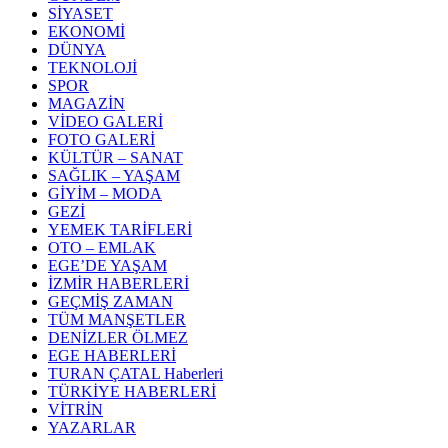
SİYASET
EKONOMİ
DÜNYA
TEKNOLOJİ
SPOR
MAGAZİN
VİDEO GALERİ
FOTO GALERİ
KÜLTÜR – SANAT
SAĞLIK – YAŞAM
GİYİM – MODA
GEZİ
YEMEK TARİFLERİ
OTO – EMLAK
EGE’DE YAŞAM
İZMİR HABERLERİ
GEÇMİŞ ZAMAN
TÜM MANŞETLER
DENİZLER ÖLMEZ
EGE HABERLERİ
TURAN ÇATAL Haberleri
TÜRKİYE HABERLERİ
VİTRİN
YAZARLAR