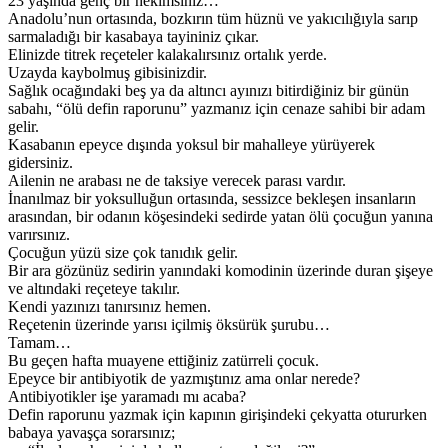
23 yaşında genç bir hekimsiniz…
Anadolu’nun ortasında, bozkırın tüm hüznü ve yakıcılığıyla sarıp
sarmaladığı bir kasabaya tayininiz çıkar.
Elinizde titrek reçeteler kalakalırsınız ortalık yerde.
Uzayda kaybolmuş gibisinizdir.
Sağlık ocağındaki beş ya da altıncı ayınızı bitirdiğiniz bir günün
sabahı, “ölü defin raporunu” yazmanız için cenaze sahibi bir adam
gelir.
Kasabanın epeyce dışında yoksul bir mahalleye yürüyerek
gidersiniz.
Ailenin ne arabası ne de taksiye verecek parası vardır.
İnanılmaz bir yoksulluğun ortasında, sessizce bekleşen insanların
arasından, bir odanın köşesindeki sedirde yatan ölü çocuğun yanına
varırsınız.
Çocuğun yüzü size çok tanıdık gelir.
Bir ara gözünüz sedirin yanındaki komodinin üzerinde duran şişeye
ve altındaki reçeteye takılır.
Kendi yazınızı tanırsınız hemen.
Reçetenin üzerinde yarısı içilmiş öksürük şurubu…
Tamam…
Bu geçen hafta muayene ettiğiniz zatürreli çocuk.
Epeyce bir antibiyotik de yazmıştınız ama onlar nerede?
Antibiyotikler işe yaramadı mı acaba?
Defin raporunu yazmak için kapının girişindeki çekyatta otururken
babaya yavaşça sorarsınız;