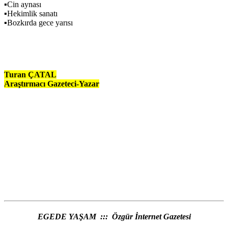
▪Cin aynası
▪Hekimlik sanatı
▪Bozkırda gece yarısı
Turan ÇATAL
Araştırmacı Gazeteci-Yazar
EGEDE YAŞAM ::: Özgür İnternet Gazetesi