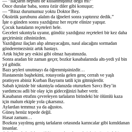
— “İlaçların hepsini de kullanmıştınız değil mi?”
Önce duralar baba, sonra özür diler gibi konuşur;
— “Biraz durumumuz yoktu Doktor Bey.
Öksürük şurubunu alalım da iğneleri sonra yaptırırız dedik.”
İşte o günden sonra yazdığınız her reçete elinize yapışır.
Çocuk hastaların reçeteleri hele.
Geceleri sıkıntıyla uyanır, gündüz yazdığınız reçeteleri bir kez daha
geçirirsiniz zihninizden.
Yazdığınız ilaçları alıp almayacağını, nasıl alacağını sormadan
gönderemezsiniz artık hastayı.
Artık hiçbir şey eskisi gibi olmaz hayatınızda.
Sonra aradan bir zaman geçer, bozkır kasabalarında altı-yedi yıl bin
yıl gibidir.
Bazı şeyleri unutmayı da öğrenmişsinizdir…
Hastanenin başhekimi, rotasyonla gelen genç cerrah ve yaşlı
pratisyen abiniz Kurban Bayramı tatili için gitmişlerdir.
Sabah içinizde bir sıkıntıyla odanızda otururken Savcı Bey’in
yardımcısı adli bir olay için gideceğinizi haber verir.
Kasabanın etrafını çevreleyen tarlaların birindeki bir ölümlü kaza
için malum ekiple yola çıkarsınız.
Aylardan temmuz ya da ağustos.
Güneş henüz tepede değil.
Hasat zamanı…
Bozkıra yayılmış geniş tarlaların ortasında karıncalar gibi kımıldanan
insanlar.