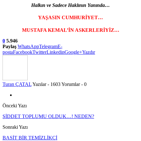
Halkın ve Sadece Haklının Yanında…
YAŞASIN CUMHURİYET…
MUSTAFA KEMAL’İN ASKERLERİYİZ…
0
5.946
Paylaş
WhatsApp
Telegram
E-
posta
Facebook
Twitter
Linkedin
Google+
Yazdır
Turan ÇATAL
Yazılar - 1603
Yorumlar - 0
Önceki Yazı
ŞİDDET TOPLUMU OLDUK…! NEDEN?
Sonraki Yazı
BASİT BİR TEMİZLİKÇİ