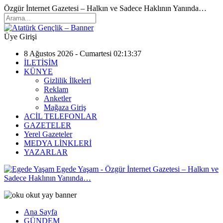
Özgür İnternet Gazetesi – Halkın ve Sadece Haklının Yanında…
Üye Girişi
8 Ağustos 2026 - Cumartesi 02:13:37
İLETİŞİM
KÜNYE
Gizlilik İlkeleri
Reklam
Anketler
Mağaza Giriş
ACİL TELEFONLAR
GAZETELER
Yerel Gazeteler
MEDYA LİNKLERİ
YAZARLAR
Egede Yaşam - Özgür İnternet Gazetesi – Halkın ve
Sadece Haklının Yanında…
Ana Sayfa
GÜNDEM