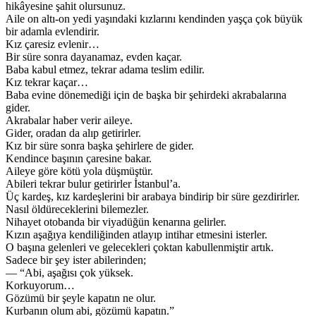
hikâyesine şahit olursunuz.
Aile on altı-on yedi yaşındaki kızlarını kendinden yaşça çok büyük
bir adamla evlendirir.
Kız çaresiz evlenir…
Bir süre sonra dayanamaz, evden kaçar.
Baba kabul etmez, tekrar adama teslim edilir.
Kız tekrar kaçar…
Baba evine dönemediği için de başka bir şehirdeki akrabalarına
gider.
Akrabalar haber verir aileye.
Gider, oradan da alıp getirirler.
Kız bir süre sonra başka şehirlere de gider.
Kendince başının çaresine bakar.
Aileye göre kötü yola düşmüştür.
Abileri tekrar bulur getirirler İstanbul’a.
Üç kardeş, kız kardeşlerini bir arabaya bindirip bir süre gezdirirler.
Nasıl öldüreceklerini bilemezler.
Nihayet otobanda bir viyadüğün kenarına gelirler.
Kızın aşağıya kendiliğinden atlayıp intihar etmesini isterler.
O başına gelenleri ve gelecekleri çoktan kabullenmiştir artık.
Sadece bir şey ister abilerinden;
— “Abi, aşağısı çok yüksek.
Korkuyorum…
Gözümü bir şeyle kapatın ne olur.
Kurbanın olum abi, gözümü kapatın.”