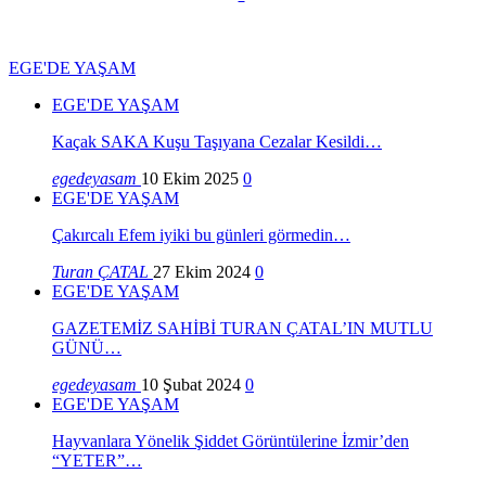
EGE'DE YAŞAM
EGE'DE YAŞAM
Kaçak SAKA Kuşu Taşıyana Cezalar Kesildi…
egedeyasam
10 Ekim 2025
0
EGE'DE YAŞAM
Çakırcalı Efem iyiki bu günleri görmedin…
Turan ÇATAL
27 Ekim 2024
0
EGE'DE YAŞAM
GAZETEMİZ SAHİBİ TURAN ÇATAL’IN MUTLU
GÜNÜ…
egedeyasam
10 Şubat 2024
0
EGE'DE YAŞAM
Hayvanlara Yönelik Şiddet Görüntülerine İzmir’den
“YETER”…