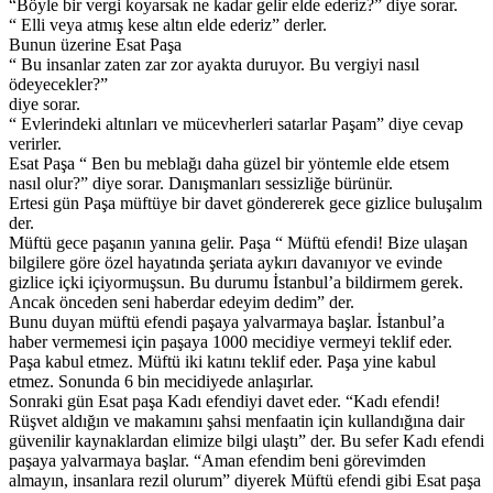
“Böyle bir vergi koyarsak ne kadar gelir elde ederiz?” diye sorar.
“ Elli veya atmış kese altın elde ederiz” derler.
Bunun üzerine Esat Paşa
“ Bu insanlar zaten zar zor ayakta duruyor. Bu vergiyi nasıl
ödeyecekler?”
diye sorar.
“ Evlerindeki altınları ve mücevherleri satarlar Paşam” diye cevap
verirler.
Esat Paşa “ Ben bu meblağı daha güzel bir yöntemle elde etsem
nasıl olur?” diye sorar. Danışmanları sessizliğe bürünür.
Ertesi gün Paşa müftüye bir davet göndererek gece gizlice buluşalım
der.
Müftü gece paşanın yanına gelir. Paşa “ Müftü efendi! Bize ulaşan
bilgilere göre özel hayatında şeriata aykırı davanıyor ve evinde
gizlice içki içiyormuşsun. Bu durumu İstanbul’a bildirmem gerek.
Ancak önceden seni haberdar edeyim dedim” der.
Bunu duyan müftü efendi paşaya yalvarmaya başlar. İstanbul’a
haber vermemesi için paşaya 1000 mecidiye vermeyi teklif eder.
Paşa kabul etmez. Müftü iki katını teklif eder. Paşa yine kabul
etmez. Sonunda 6 bin mecidiyede anlaşırlar.
Sonraki gün Esat paşa Kadı efendiyi davet eder. “Kadı efendi!
Rüşvet aldığın ve makamını şahsi menfaatin için kullandığına dair
güvenilir kaynaklardan elimize bilgi ulaştı” der. Bu sefer Kadı efendi
paşaya yalvarmaya başlar. “Aman efendim beni görevimden
almayın, insanlara rezil olurum” diyerek Müftü efendi gibi Esat paşa