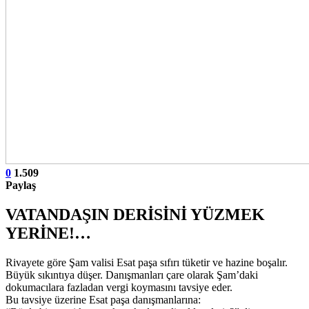
0
1.509
Paylaş
VATANDAŞIN DERİSİNİ YÜZMEK
YERİNE!…
Rivayete göre Şam valisi Esat paşa sıfırı tüketir ve hazine boşalır.
Büyük sıkıntıya düşer. Danışmanları çare olarak Şam’daki
dokumacılara fazladan vergi koymasını tavsiye eder.
Bu tavsiye üzerine Esat paşa danışmanlarına: