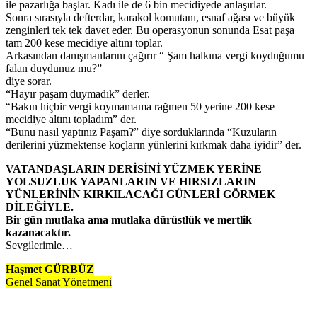
ile pazarlığa başlar. Kadı ile de 6 bin mecidiyede anlaşırlar.
Sonra sırasıyla defterdar, karakol komutanı, esnaf ağası ve büyük
zenginleri tek tek davet eder. Bu operasyonun sonunda Esat paşa
tam 200 kese mecidiye altını toplar.
Arkasından danışmanlarını çağırır “ Şam halkına vergi koyduğumu
falan duydunuz mu?”
diye sorar.
“Hayır paşam duymadık” derler.
“Bakın hiçbir vergi koymamama rağmen 50 yerine 200 kese
mecidiye altını topladım” der.
“Bunu nasıl yaptınız Paşam?” diye sorduklarında “Kuzuların
derilerini yüzmektense koçların yünlerini kırkmak daha iyidir” der.
VATANDAŞLARIN DERİSİNİ YÜZMEK YERİNE
YOLSUZLUK YAPANLARIN VE HIRSIZLARIN
YÜNLERİNİN KIRKILACAĞI GÜNLERİ GÖRMEK
DİLEĞİYLE.
Bir gün mutlaka ama mutlaka dürüstlük ve mertlik
kazanacaktır.
Sevgilerimle…
Haşmet GÜRBÜZ
Genel Sanat Yönetmeni