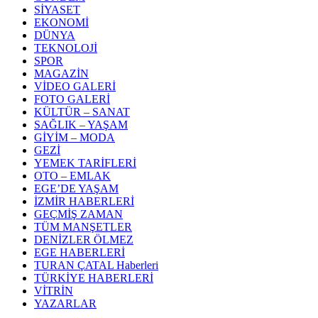
SİYASET
EKONOMİ
DÜNYA
TEKNOLOJİ
SPOR
MAGAZİN
VİDEO GALERİ
FOTO GALERİ
KÜLTÜR – SANAT
SAĞLIK – YAŞAM
GİYİM – MODA
GEZİ
YEMEK TARİFLERİ
OTO – EMLAK
EGE’DE YAŞAM
İZMİR HABERLERİ
GEÇMİŞ ZAMAN
TÜM MANŞETLER
DENİZLER ÖLMEZ
EGE HABERLERİ
TURAN ÇATAL Haberleri
TÜRKİYE HABERLERİ
VİTRİN
YAZARLAR