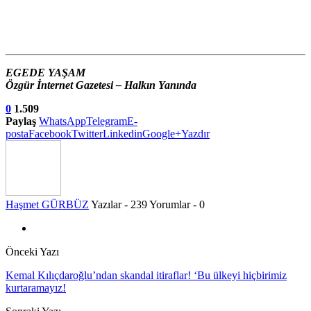
EGEDE YAŞAM
Özgür İnternet Gazetesi – Halkın Yanında
0
1.509
Paylaş
WhatsApp
Telegram
E-
posta
Facebook
Twitter
Linkedin
Google+
Yazdır
Haşmet GÜRBÜZ
Yazılar - 239
Yorumlar - 0
Önceki Yazı
Kemal Kılıçdaroğlu’ndan skandal itiraflar! ‘Bu ülkeyi hiçbirimiz
kurtaramayız!