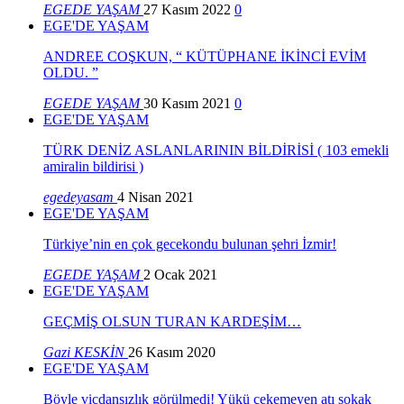
EGEDE YAŞAM
27 Kasım 2022
0
EGE'DE YAŞAM
ANDREE COŞKUN, “ KÜTÜPHANE İKİNCİ EVİM
OLDU. ”
EGEDE YAŞAM
30 Kasım 2021
0
EGE'DE YAŞAM
TÜRK DENİZ ASLANLARININ BİLDİRİSİ ( 103 emekli
amiralin bildirisi )
egedeyasam
4 Nisan 2021
EGE'DE YAŞAM
Türkiye’nin en çok gecekondu bulunan şehri İzmir!
EGEDE YAŞAM
2 Ocak 2021
EGE'DE YAŞAM
GEÇMİŞ OLSUN TURAN KARDEŞİM…
Gazi KESKİN
26 Kasım 2020
EGE'DE YAŞAM
Böyle vicdansızlık görülmedi! Yükü çekemeyen atı sokak