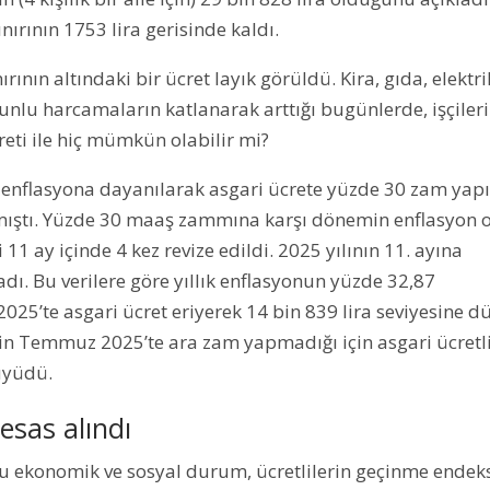
nırının 1753 lira gerisinde kaldı.
ırının altındaki bir ücret layık görüldü. Kira, gıda, elektri
runlu harcamaların katlanarak arttığı bugünlerde, işçiler
reti ile hiç mümkün olabilir mi?
n enflasyona dayanılarak asgari ücrete yüzde 30 zam yapı
nmıştı. Yüzde 30 maaş zammına karşı dönemin enflasyon 
 11 ay içinde 4 kez revize edildi. 2025 yılının 11. ayına
adı. Bu verilere göre yıllık enflasyonun yüzde 32,87
025’te asgari ücret eriyerek 14 bin 839 lira seviyesine dü
için Temmuz 2025’te ara zam yapmadığı için asgari ücretl
büyüdü.
esas alındı
ğu ekonomik ve sosyal durum, ücretlilerin geçinme endeks