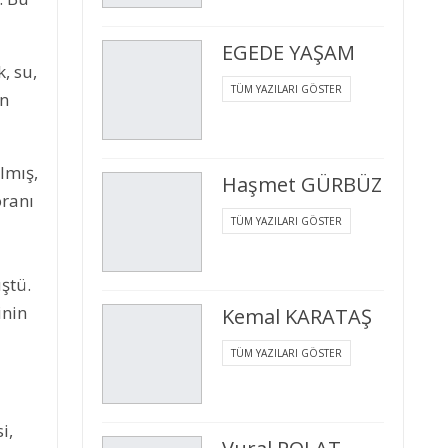
EGEDE YAŞAM
k, su,
TÜM YAZILARI GÖSTER
in
lmış,
Haşmet GÜRBÜZ
oranı
TÜM YAZILARI GÖSTER
ştü.
inin
Kemal KARATAŞ
TÜM YAZILARI GÖSTER
i,