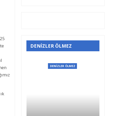
 25
DENİZLER ÖLMEZ
te
ıl
EZ
DENİZLER ÖLMEZ
emen
ğımız
lık