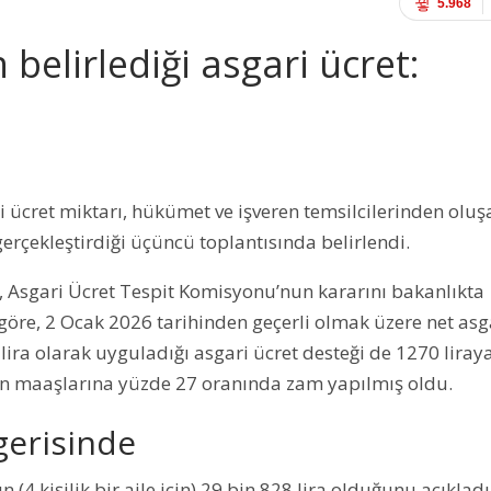
5.968
belirlediği asgari ücret:
 ücret miktarı, hükümet ve işveren temsilcilerinden oluş
erçekleştirdiği üçüncü toplantısında belirlendi.
, Asgari Ücret Tespit Komisyonu’nun kararını bakanlıkta
göre, 2 Ocak 2026 tarihinden geçerli olmak üzere net asg
 lira olarak uyguladığı asgari ücret desteği de 1270 liray
erin maaşlarına yüzde 27 oranında zam yapılmış oldu.
 gerisinde
ın (4 kişilik bir aile için) 29 bin 828 lira olduğunu açıkladı