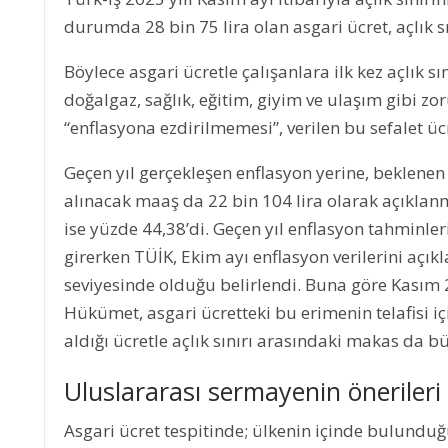
durumda 28 bin 75 lira olan asgari ücret, açlık sı
Böylece asgari ücretle çalışanlara ilk kez açlık sın
doğalgaz, sağlık, eğitim, giyim ve ulaşım gibi zo
“enflasyona ezdirilmemesi”, verilen bu sefalet üc
Geçen yıl gerçekleşen enflasyon yerine, beklene
alınacak maaş da 22 bin 104 lira olarak açıkla
ise yüzde 44,38’di. Geçen yıl enflasyon tahminleri
girerken TÜİK, Ekim ayı enflasyon verilerini açıkl
seviyesinde olduğu belirlendi. Buna göre Kasım 2
Hükümet, asgari ücretteki bu erimenin telafisi 
aldığı ücretle açlık sınırı arasındaki makas da 
Uluslararası sermayenin önerileri 
Asgari ücret tespitinde; ülkenin içinde bulundu