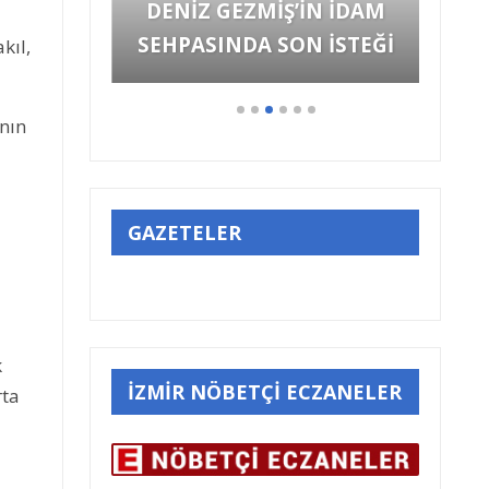
DENİZ GEZMİŞ’İN İDAM
SEHPASINDA SON İSTEĞİ
kıl,
ının
GAZETELER
k
İZMİR NÖBETÇİ ECZANELER
rta