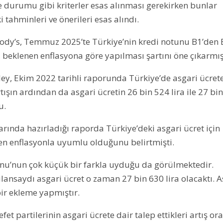
le durumu gibi kriterler esas alınması gerekirken bunlar
ahminleri ve önerileri esas alındı.
ody’s, Temmuz 2025’te Türkiye’nin kredi notunu B1’den 
, beklenen enflasyona göre yapılması şartını öne çıkarmış
ey, Ekim 2022 tarihli raporunda Türkiye’de asgari ücret
şın ardından da asgari ücretin 26 bin 524 lira ile 27 bi
u.
arında hazırladığı raporda Türkiye’deki asgari ücret için
n enflasyonla uyumlu olduğunu belirtmişti.
onu’nun çok küçük bir farkla uyduğu da görülmektedir.
nsaydı asgari ücret o zaman 27 bin 630 lira olacaktı. A
ir ekleme yapmıştır.
t partilerinin asgari ücrete dair talep ettikleri artış ora