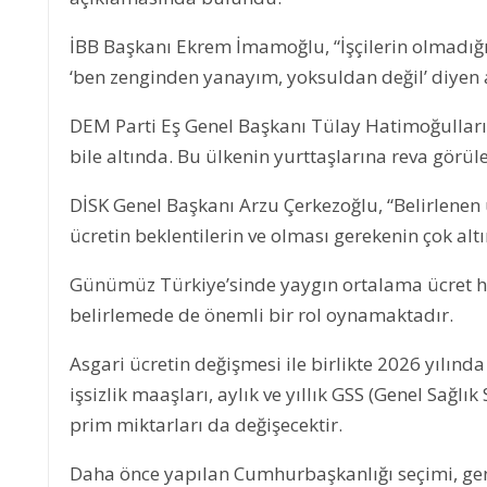
İBB Başkanı Ekrem İmamoğlu, “İşçilerin olmadığı 
‘ben zenginden yanayım, yoksuldan değil’ diyen ak
DEM Parti Eş Genel Başkanı Tülay Hatimoğulları is
bile altında. Bu ülkenin yurttaşlarına reva görül
DİSK Genel Başkanı Arzu Çerkezoğlu, “Belirlenen
ücretin beklentilerin ve olması gerekenin çok alt
Günümüz Türkiye’sinde yaygın ortalama ücret hâl
belirlemede de önemli bir rol oynamaktadır.
Asgari ücretin değişmesi ile birlikte 2026 yılınd
işsizlik maaşları, aylık ve yıllık GSS (Genel Sağlık
prim miktarları da değişecektir.
Daha önce yapılan Cumhurbaşkanlığı seçimi, gene