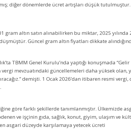
rılmış; diğer dönemlerde ücret artışları düşük tutulmuştur.
,01 gram altın satın alınabilirken bu miktar, 2025 yılında 
 düşmüştür. Güncel gram altın fiyatları dikkate alındığın
lık’ta TBMM Genel Kurulu’nda yaptığı konuşmada “Gelir
lan vergi mevzuatındaki güncellemeleri daha yüksek olan, 
acağız.” demişti. 1 Ocak 2026’dan itibaren resmi vergi, 
.
iğine göre farklı şekillerde tanımlanmıştır. Ülkemizde as
ödenen ve işçinin gıda, sağlık, konut, giyim, ulaşım ve kül
nden asgari düzeyde karşılamaya yetecek ücreti