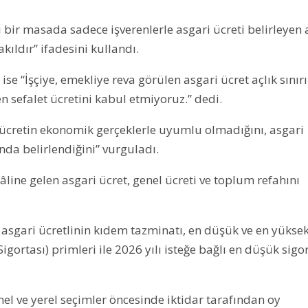
bir masada sadece işverenlerle asgari ücreti belirleyen a
ıldır” ifadesini kullandı.
e “İşçiye, emekliye reva görülen asgari ücret açlık sınır
en sefalet ücretini kabul etmiyoruz.” dedi.
 ücretin ekonomik gerçeklerle uyumlu olmadığını, asgari
ında belirlendiğini” vurguladı.
ine gelen asgari ücret, genel ücreti ve toplum refahını
a asgari ücretlinin kıdem tazminatı, en düşük ve en yükse
 Sigortası) primleri ile 2026 yılı isteğe bağlı en düşük sigo
l ve yerel seçimler öncesinde iktidar tarafından oy