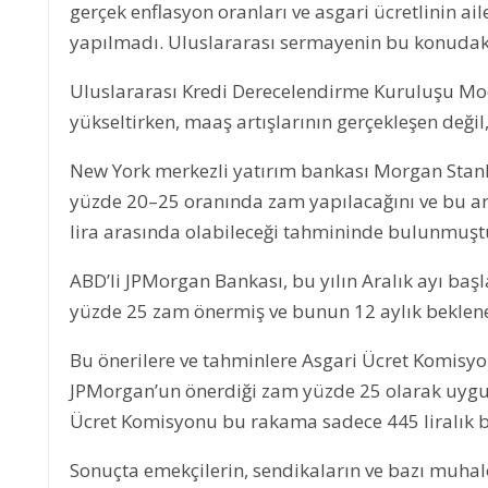
gerçek enflasyon oranları ve asgari ücretlinin ai
yapılmadı. Uluslararası sermayenin bu konudaki t
Uluslararası Kredi Derecelendirme Kuruluşu Mo
yükseltirken, maaş artışlarının gerçekleşen değil
New York merkezli yatırım bankası Morgan Stanl
yüzde 20–25 oranında zam yapılacağını ve bu artı
lira arasında olabileceği tahmininde bulunmuşt
ABD’li JPMorgan Bankası, bu yılın Aralık ayı başl
yüzde 25 zam önermiş ve bunun 12 aylık beklene
Bu önerilere ve tahminlere Asgari Ücret Komisy
JPMorgan’un önerdiği zam yüzde 25 olarak uygula
Ücret Komisyonu bu rakama sadece 445 liralık b
Sonuçta emekçilerin, sendikaların ve bazı muhalefe