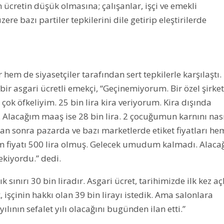
 ücretin düşük olmasına; çalışanlar, işçi ve emekli
re bazı partiler tepkilerini dile getirip eleştirilerde
em de siyasetçiler tarafından sert tepkilerle karşılaştı.
bir asgari ücretli emekçi, “Geçinemiyorum. Bir özel şirket
çok öfkeliyim. 25 bin lira kira veriyorum. Kira dışında
r. Alacağım maaş ise 28 bin lira. 2 çocuğumun karnını nas
DENİZLER ÖLMEZ
DENİZLER ÖLM
n sonra pazarda ve bazı marketlerde etiket fiyatları h
m fiyatı 500 lira olmuş. Gelecek umudum kalmadı. Alaca
ekiyordu.” dedi.
ınırı 30 bin liradır. Asgari ücret, tarihimizde ilk kez aç
, işçinin hakkı olan 39 bin lirayı istedik. Ama salonlara
lının sefalet yılı olacağını bugünden ilan etti.”