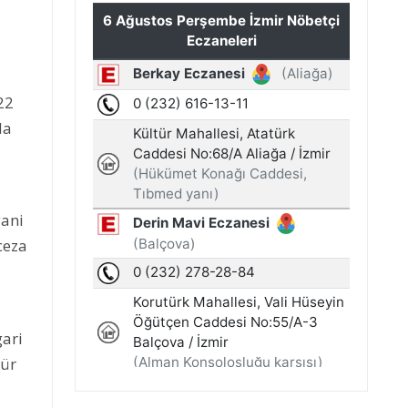
22
da
yani
ceza
gari
tür