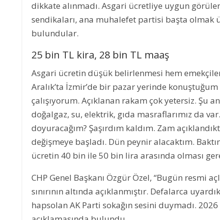
dikkate alınmadı. Asgari ücretliye uygun görülen
sendikaları, ana muhalefet partisi başta olmak üze
bulundular.
25 bin TL kira, 28 bin TL maaş
Asgari ücretin düşük belirlenmesi hem emekçiler h
Aralık’ta İzmir’de bir pazar yerinde konuştuğum 
çalışıyorum. Açıklanan rakam çok yetersiz. Şu an 
doğalgaz, su, elektrik, gıda masraflarımız da va
DENİZLER ÖLMEZ
doyuracağım? Şaşırdım kaldım. Zam açıklandıkta
değişmeye başladı. Dün peynir alacaktım. Baktı
ücretin 40 bin ile 50 bin lira arasında olması ger
CHP Genel Başkanı Özgür Özel, “Bugün resmi açlık s
sınırının altında açıklanmıştır. Defalarca uyardık
hapsolan AK Parti sokağın sesini duymadı. 2026 yı
açıklamasında bulundu.