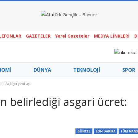
ELEFONLAR
GAZETELER
Yerel Gazeteler
MEDYA LİNKLERİ
D
NOMİ
DÜNYA
TEKNOLOJİ
SPOR
t: Açlığın yeni adı
 belirlediği asgari ücret:
GÜNCEL
SON DAKİKA
TÜM MANŞ