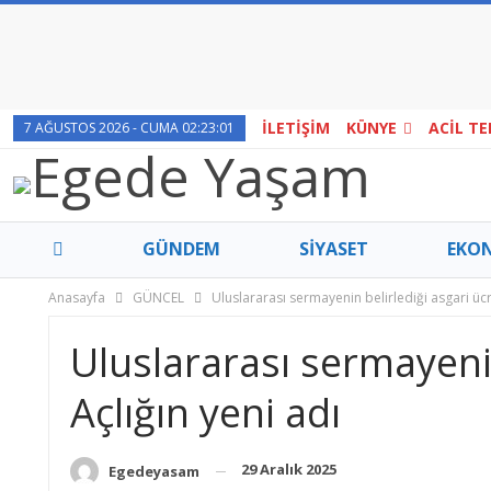
İLETİŞİM
KÜNYE
ACİL T
7 AĞUSTOS 2026 - CUMA 02:23:01
GÜNDEM
SİYASET
EKO
Anasayfa
GÜNCEL
Uluslararası sermayenin belirlediği asgari ücre
Uluslararası sermayenin
Açlığın yeni adı
29 Aralık 2025
Egedeyasam