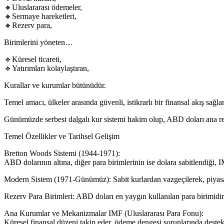
🔸Uluslararası ödemeler,
🔸Sermaye hareketleri,
🔸Rezerv para,
Birimlerini yöneten…
🔹Küresel ticareti,
🔹Yatırımları kolaylaştıran,
Kurallar ve kurumlar bütünüdür.
Temel amacı, ülkeler arasında güvenli, istikrarlı bir finansal akış sağla
Günümüzde serbest dalgalı kur sistemi hakim olup, ABD doları ana r
Temel Özellikler ve Tarihsel Gelişim
Bretton Woods Sistemi (1944-1971):
ABD dolarının altına, diğer para birimlerinin ise dolara sabitlendiği,
Modern Sistem (1971-Günümüz): Sabit kurlardan vazgeçilerek, piyasa k
Rezerv Para Birimleri: ABD doları en yaygın kullanılan para birimidir,
Ana Kurumlar ve Mekanizmalar IMF (Uluslararası Para Fonu):
Küresel finansal düzeni takip eder, ödeme dengesi sorunlarında destek