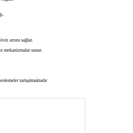
ğı.
öviz arzını sağlar.
in mekanizmalar sunar.
zenlemeler tartışılmaktadır