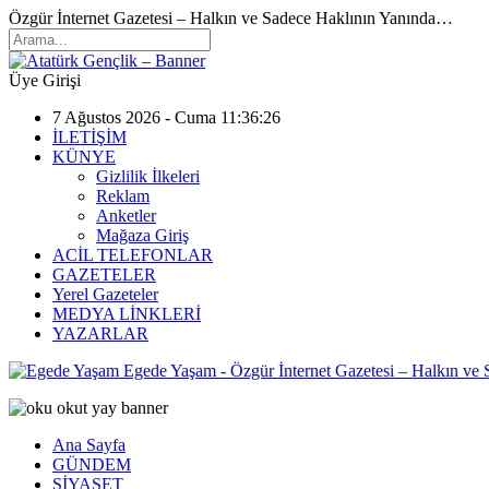
Özgür İnternet Gazetesi – Halkın ve Sadece Haklının Yanında…
Üye Girişi
7 Ağustos 2026 - Cuma 11:36:26
İLETİŞİM
KÜNYE
Gizlilik İlkeleri
Reklam
Anketler
Mağaza Giriş
ACİL TELEFONLAR
GAZETELER
Yerel Gazeteler
MEDYA LİNKLERİ
YAZARLAR
Egede Yaşam - Özgür İnternet Gazetesi – Halkın ve
Ana Sayfa
GÜNDEM
SİYASET