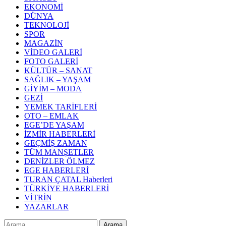
EKONOMİ
DÜNYA
TEKNOLOJİ
SPOR
MAGAZİN
VİDEO GALERİ
FOTO GALERİ
KÜLTÜR – SANAT
SAĞLIK – YAŞAM
GİYİM – MODA
GEZİ
YEMEK TARİFLERİ
OTO – EMLAK
EGE’DE YAŞAM
İZMİR HABERLERİ
GEÇMİŞ ZAMAN
TÜM MANŞETLER
DENİZLER ÖLMEZ
EGE HABERLERİ
TURAN ÇATAL Haberleri
TÜRKİYE HABERLERİ
VİTRİN
YAZARLAR