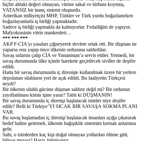
hiçbir ahlaki değeri olmayan, vitrine sakal ve türbanı koymuş,
VATANSIZ bir inanç sistemi oluşturdu.
Amerikan milliyetçisi MHP, Türkler ve Türk yurdu boğazlanırken
boğazlayanlarla iş birliği yapmaktadır.
Sadece iş birliği yapmakla da kalmıyorlar. Fedailiğini de yapıyor.
Mafyokrasinin vitrin mankenleri…
*** *** ***
AKP F-CİA’yı yasaları çiğneyerek devlete ortak etti. Bir düşman ne
yaparsa onu yapıp önce ülkenin ordusuna saldırdılar.
Savaş sırlarını çalıp CİA ve Yunanistan’a servis ettiler. Yetmedi, bir
savaş durumunda ülke içinde harekete geçirilecek siviller de deşifre
edildi.
Hatta bir savaş durumunda iç direnişte kullanılmak üzere bir yerlere
depolanan silahların yeri de açık edildi. Bu faaliyetin Türkçesi
neydi?
Bir ülkenin silahlı gücüne düşman saldırır değil mi? Bir ordunun
zayıflatılması kimin işine yarar? Tabii ki DÜŞMANIN!
Bir savaş durumunda iç direnişi başlatacak isimler niye deşifre
edilir? Belli ki Türkiye’Yİ SICAK BİR SAVAŞA SOKMA PLANI
VAR.
Bu savaş başlamadan iç direnişi başlatacak insanları açığa çıkararak
hedef haline getirmek, ülkenin bağışıklık sistemini kırmak anlamına
gelir.
Sahi, o isimlerden kaç kişi doğal olmayan yollardan ölüme gitti,
biliyor muyuz? Hayır, bilmiyoruz.