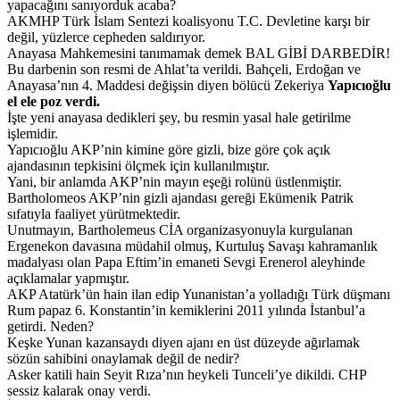
yapacağını sanıyorduk acaba?
AKMHP Türk İslam Sentezi koalisyonu T.C. Devletine karşı bir
değil, yüzlerce cepheden saldırıyor.
Anayasa Mahkemesini tanımamak demek BAL GİBİ DARBEDİR!
Bu darbenin son resmi de Ahlat’ta verildi. Bahçeli, Erdoğan ve
Anayasa’nın 4. Maddesi değişsin diyen bölücü Zekeriya
Yapıcıoğlu
el ele poz verdi.
İşte yeni anayasa dedikleri şey, bu resmin yasal hale getirilme
işlemidir.
Yapıcıoğlu AKP’nin kimine göre gizli, bize göre çok açık
ajandasının tepkisini ölçmek için kullanılmıştır.
Yani, bir anlamda AKP’nin mayın eşeği rolünü üstlenmiştir.
Bartholomeos AKP’nin gizli ajandası gereği Ekümenik Patrik
sıfatıyla faaliyet yürütmektedir.
Unutmayın, Bartholemeus CİA organizasyonuyla kurgulanan
Ergenekon davasına müdahil olmuş, Kurtuluş Savaşı kahramanlık
madalyası olan Papa Eftim’in emaneti Sevgi Erenerol aleyhinde
açıklamalar yapmıştır.
AKP Atatürk’ün hain ilan edip Yunanistan’a yolladığı Türk düşmanı
Rum papaz 6. Konstantin’in kemiklerini 2011 yılında İstanbul’a
getirdi. Neden?
Keşke Yunan kazansaydı diyen ajanı en üst düzeyde ağırlamak
sözün sahibini onaylamak değil de nedir?
Asker katili hain Seyit Rıza’nın heykeli Tunceli’ye dikildi. CHP
sessiz kalarak onay verdi.