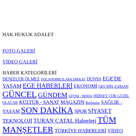
HAK HUKUK ADALET
FOTO GALERİ
VİDEO GALERİ
HABER KATEGORİLERİ
EGE'DE
DENİZLER ÖLMEZ
DÜNYA
DOLANDIRICILARA DİKKAT
EGE HABERLERİ
YAŞAM
EKONOMİ
GEÇMİŞ ZAMAN
GÜNCEL
GÜNDEM
HERŞEY ÇOK GÜZEL
GİYİM - MODA
KÜLTÜR - SANAT
MAGAZİN
SAĞLIK -
OLACAK
Reklamlar
SON DAKİKA
SİYASET
SPOR
YAŞAM
TÜM
TURAN ÇATAL Haberleri
TEKNOLOJİ
MANŞETLER
TÜRKİYE HABERLERİ
VİDEO