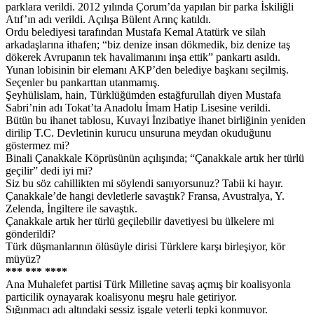
parklara verildi. 2012 yılında Çorum’da yapılan bir parka İskiliğli
Atıf’ın adı verildi. Açılışa Bülent Arınç katıldı.
Ordu belediyesi tarafından Mustafa Kemal Atatürk ve silah
arkadaşlarına ithafen; “biz denize insan dökmedik, biz denize taş
dökerek Avrupanın tek havalimanını inşa ettik” pankartı asıldı.
Yunan lobisinin bir elemanı AKP’den belediye başkanı seçilmiş.
Seçenler bu pankarttan utanmamış.
Şeyhülislam, hain, Türklüğümden estağfurullah diyen Mustafa
Sabri’nin adı Tokat’ta Anadolu İmam Hatip Lisesine verildi.
Bütün bu ihanet tablosu, Kuvayi İnzibatiye ihanet birliğinin yeniden
dirilip T.C. Devletinin kurucu unsuruna meydan okuduğunu
göstermez mi?
Binali Çanakkale Köprüsünün açılışında; “Çanakkale artık her türlü
geçilir” dedi iyi mi?
Siz bu söz cahillikten mi söylendi sanıyorsunuz? Tabii ki hayır.
Çanakkale’de hangi devletlerle savaştık? Fransa, Avustralya, Y.
Zelenda, İngiltere ile savaştık.
Çanakkale artık her türlü geçilebilir davetiyesi bu ülkelere mi
gönderildi?
Türk düşmanlarının ölüsüyle dirisi Türklere karşı birleşiyor, kör
müyüz?
*** *** ****
Ana Muhalefet partisi Türk Milletine savaş açmış bir koalisyonla
particilik oynayarak koalisyonu meşru hale getiriyor.
Sığınmacı adı altındaki sessiz işgale yeterli tepki konmuyor.