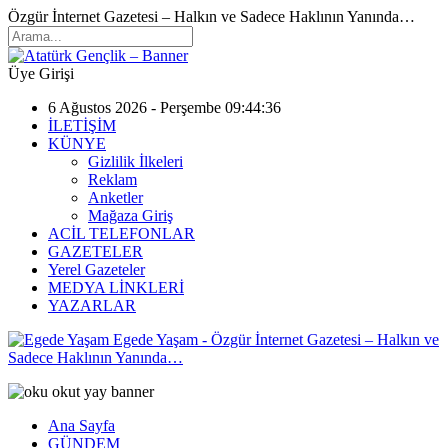
Özgür İnternet Gazetesi – Halkın ve Sadece Haklının Yanında…
Üye Girişi
6 Ağustos 2026 - Perşembe 09:44:36
İLETİŞİM
KÜNYE
Gizlilik İlkeleri
Reklam
Anketler
Mağaza Giriş
ACİL TELEFONLAR
GAZETELER
Yerel Gazeteler
MEDYA LİNKLERİ
YAZARLAR
Egede Yaşam - Özgür İnternet Gazetesi – Halkın ve
Sadece Haklının Yanında…
Ana Sayfa
GÜNDEM