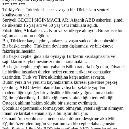
*** *** ***
Türkiye’de Türklerle sinsice savaşan bir Türk İslam sentezi
koalisyonu var.
Suriyeli GEÇİCİ SIĞINMACILAR, Afganlı ABD askerleri, şimdi
de ülkemiz 15 yaş altı ve 50 yaş üstü Iraklılara açıldı.
Filistinliler, Afrikalılar…. Kim varsa ülkeye alınıyor. Bu sadece bir
sığınmacı sorunu değildir.
Bu, Türklere karşı açılmış onlarca savaşın sadece bir cephesidir.
Bir başka cephe, Türklerin devletten dışlanması ve bile-isteye
fakirleştirilmesidir.
Bir başka cephe, gıdalarla oynayıp Türklerin kısırlaşmasına ve
sağlıklarını kaybetmesine zemin hazırlamaktır..
Bir başka cephe, çoğunun yabancı istihbaratlarla bağı olan, Diyanet
ile birlikte insanları dinden nefret ettiren tarikat ve cemaatler
üzerinden, Türk ve Türk akılcılığına karşı açılan savaştır.
Bütün yeraltı ve yerüstü kaynaklarımız küresel şirketlere peşkeş
çekilmiş, ABD devlet olamadan vahşi bir şekilde yapılan
madenciliğe eşdeğer bir vahşilikle ülkemiz yağmalanmaktadır.
Eğitim çökertilmiş, Laiklik çiğnenerek akılcılığın terk edildiği
Ortaçağ aklının hakim olduğu bir sisteme evrilmiştir.
Çocuklar öğretmenlik formasyonu olmayan, yeterli eğitim almayan
imam ve tarikat elemanlarıyla buluşturulmuştur.
Osmanlı’nın yıkılmasına neden olan dönme-devşirme aklı Milli
Eğitim üzerinden bugün ve yarınımıza bir cephe daha açmıştır.
Irak, Suriye, Libya’da BOP için taraf olan AKP, Amerika adına