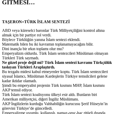
GİTMESİ…
TAŞERON=TÜRK İSLAM SENTEZİ
ABD veya küreselci baronlar Türk Milliyetçiliğini kontrol altına
almak için bir partiye rol verdi.
Böylece Türklüğün yanına İslam sentezi eklendi.
Matematik bilen bu iki kavramın toplanamayacağını bilir.
Dini inançla bir ırkın toplamı olur mu?
Emperyalizm oldurdu. Türk İslam sentezcileri Müslüman olmayan
Türkleri Türk saymadı.
Ne güzel proje değil mi? Türk İslam sentezi kavramı Türkçülük
taslayan Türkleri Araplaştırdı.
Bu tezgahı midesi kabul etmeyenler koptu. Türk İslam sentezcileri
siyasal İslamcı, Müslüman Kardeşlerin Türkiye temsilcileri gelene
kadar iktidar olamadı.
Şimdi bu emperyalist projenin Türk kısmını MHP, İslam kısmını
AKP temsil ediyor.
Türk İslam sentezi koalisyonu ülkeyi esir aldı. Bunların biri
Amerikan milliyetçisi, diğeri İngiliz Müslümanı.
AKP İngilizlerin kurduğu Vahhabiliğin kurucusu Şerif Hüseyin’in
görevini Türkiye’de güncelledi.
Emperyalizme uyumlu, kullanışlı, namaz-oruç-haç ritüeli dışında