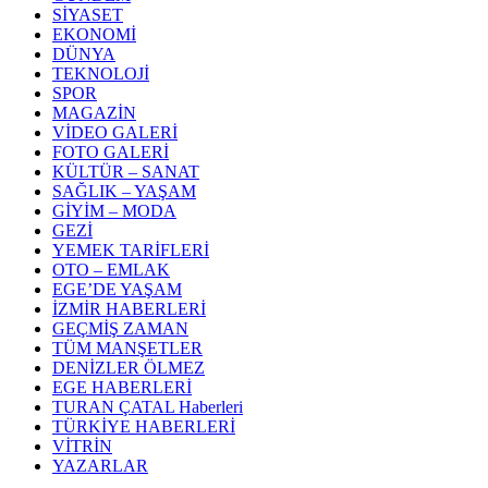
SİYASET
EKONOMİ
DÜNYA
TEKNOLOJİ
SPOR
MAGAZİN
VİDEO GALERİ
FOTO GALERİ
KÜLTÜR – SANAT
SAĞLIK – YAŞAM
GİYİM – MODA
GEZİ
YEMEK TARİFLERİ
OTO – EMLAK
EGE’DE YAŞAM
İZMİR HABERLERİ
GEÇMİŞ ZAMAN
TÜM MANŞETLER
DENİZLER ÖLMEZ
EGE HABERLERİ
TURAN ÇATAL Haberleri
TÜRKİYE HABERLERİ
VİTRİN
YAZARLAR