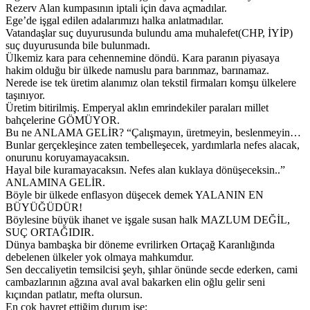
Rezerv Alan kumpasının iptali için dava açmadılar.
Ege’de işgal edilen adalarımızı halka anlatmadılar.
Vatandaşlar suç duyurusunda bulundu ama muhalefet(CHP, İYİP)
suç duyurusunda bile bulunmadı.
Ülkemiz kara para cehennemine döndü. Kara paranın piyasaya
hakim olduğu bir ülkede namuslu para barınmaz, barınamaz.
Nerede ise tek üretim alanımız olan tekstil firmaları komşu ülkelere
taşınıyor.
Üretim bitirilmiş. Emperyal aklın emrindekiler paraları millet
bahçelerine GÖMÜYOR.
Bu ne ANLAMA GELİR? “Çalışmayın, üretmeyin, beslenmeyin…
Bunlar gerçekleşince zaten tembelleşecek, yardımlarla nefes alacak,
onurunu koruyamayacaksın.
Hayal bile kuramayacaksın. Nefes alan kuklaya dönüşeceksin..”
ANLAMINA GELİR.
Böyle bir ülkede enflasyon düşecek demek YALANIN EN
BÜYÜĞÜDÜR!
Böylesine büyük ihanet ve işgale susan halk MAZLUM DEĞİL,
SUÇ ORTAĞIDIR.
Dünya bambaşka bir döneme evrilirken Ortaçağ Karanlığında
debelenen ülkeler yok olmaya mahkumdur.
Sen deccaliyetin temsilcisi şeyh, şıhlar önünde secde ederken, cami
cambazlarının ağzına aval aval bakarken elin oğlu gelir seni
kıçından patlatır, mefta olursun.
En çok hayret ettiğim durum ise;