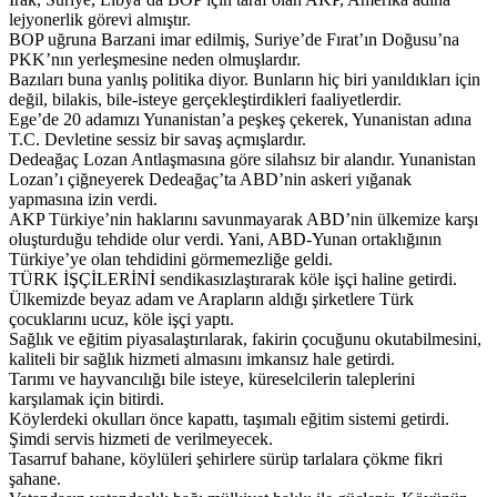
lejyonerlik görevi almıştır.
BOP uğruna Barzani imar edilmiş, Suriye’de Fırat’ın Doğusu’na
PKK’nın yerleşmesine neden olmuşlardır.
Bazıları buna yanlış politika diyor. Bunların hiç biri yanıldıkları için
değil, bilakis, bile-isteye gerçekleştirdikleri faaliyetlerdir.
Ege’de 20 adamızı Yunanistan’a peşkeş çekerek, Yunanistan adına
T.C. Devletine sessiz bir savaş açmışlardır.
Dedeağaç Lozan Antlaşmasına göre silahsız bir alandır. Yunanistan
Lozan’ı çiğneyerek Dedeağaç’ta ABD’nin askeri yığanak
yapmasına izin verdi.
AKP Türkiye’nin haklarını savunmayarak ABD’nin ülkemize karşı
oluşturduğu tehdide olur verdi. Yani, ABD-Yunan ortaklığının
Türkiye’ye olan tehdidini görmemezliğe geldi.
TÜRK İŞÇİLERİNİ sendikasızlaştırarak köle işçi haline getirdi.
Ülkemizde beyaz adam ve Arapların aldığı şirketlere Türk
çocuklarını ucuz, köle işçi yaptı.
Sağlık ve eğitim piyasalaştırılarak, fakirin çocuğunu okutabilmesini,
kaliteli bir sağlık hizmeti almasını imkansız hale getirdi.
Tarımı ve hayvancılığı bile isteye, küreselcilerin taleplerini
karşılamak için bitirdi.
Köylerdeki okulları önce kapattı, taşımalı eğitim sistemi getirdi.
Şimdi servis hizmeti de verilmeyecek.
Tasarruf bahane, köylüleri şehirlere sürüp tarlalara çökme fikri
şahane.