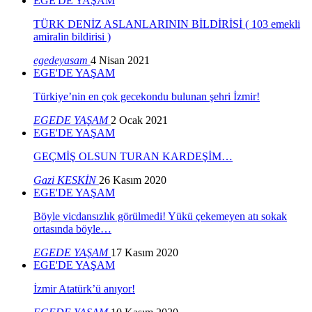
EGE'DE YAŞAM
TÜRK DENİZ ASLANLARININ BİLDİRİSİ ( 103 emekli
amiralin bildirisi )
egedeyasam
4 Nisan 2021
EGE'DE YAŞAM
Türkiye’nin en çok gecekondu bulunan şehri İzmir!
EGEDE YAŞAM
2 Ocak 2021
EGE'DE YAŞAM
GEÇMİŞ OLSUN TURAN KARDEŞİM…
Gazi KESKİN
26 Kasım 2020
EGE'DE YAŞAM
Böyle vicdansızlık görülmedi! Yükü çekemeyen atı sokak
ortasında böyle…
EGEDE YAŞAM
17 Kasım 2020
EGE'DE YAŞAM
İzmir Atatürk’ü anıyor!