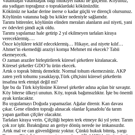
Vatandaşın vatandaşlık bağı mülkiyet hakkı ile güçlenir. Köyünüz,
ata yadigarı toprağınız o topraklardaki kökünüzdür.
Kökünüz ne kadar derine inerse o kadar güçlü ve dirençli olursunuz.
Köylünün vatanına bağı bu kökler nedeniyle sağlamdır.
Tarımı bitirenler, köylünün elinden meraları alanların asıl niyeti, yani
ev ödevleri şimdi açık oldu.
Tarımı yapılamaz hale getirip 2 yıl ekilmeyen tarlaları kiraya
vereceklermiş….
Önce köylülere teklif edeceklermiş… Hikaye, asıl niyete kılıf…
Ahmet’in ekemediği araziyi komşu Mehmet mi ekecek? Tabii
ekemeyecek.
O zaman araziler birleştirilerek küresel şirketlere kiralanacak.
Küresel şirketler GDO’lu ürün ekecek.
Artık o toprak bitmiş demektir. Normal tohum ekemezsiniz. AKP
zaten yerli tohumu yasaklayıp,Türk çiftçisini küresel şirketlerin
insafına terk etmişti değil mi?
İşte bu da Türk köylüsüne Küresel şirketler adına açılan bir savaştır.
Köy biterse ülkeyi unutun. Köy, toprak bağımsızlıktır. İşte bu önemli
ayak kırılacaktır.
Bu uygulamayı Doğuda yapamazlar. Ağalar direnir. Kan davası
çıkar. Gene elinden toprağı alınacak olanlar İçanadolu’da tarım
yapan gariban çifçiler olacaktır.
Tarlaları kiraya verin. Çifçiliği hepten terk etmeye iki yıl yeter. Tarım
çok zor iştir. Bıraktığınız an geriye dönüş nerede ise imkansızdır.
Artık mal ve can güvenliğimiz yoktur. Çünkü hukuk bitmiş, yargı