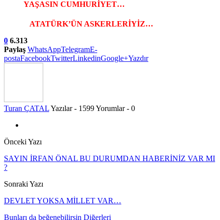
YAŞASIN CUMHURİYET…
ATATÜRK’ÜN ASKERLERİYİZ…
0
6.313
Paylaş
WhatsApp
Telegram
E-
posta
Facebook
Twitter
Linkedin
Google+
Yazdır
Turan ÇATAL
Yazılar - 1599
Yorumlar - 0
Önceki Yazı
SAYIN İRFAN ÖNAL BU DURUMDAN HABERİNİZ VAR MI
?
Sonraki Yazı
DEVLET YOKSA MİLLET VAR…
Bunları da beğenebilirsin
Diğerleri