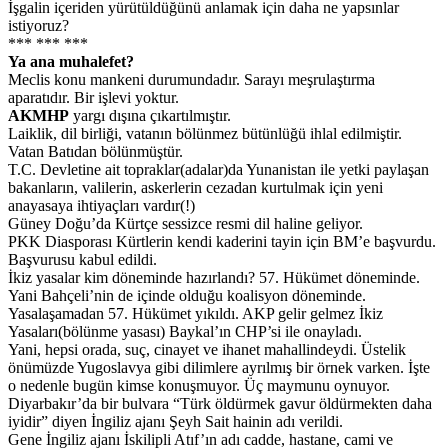
İşgalin içeriden yürütüldüğünü anlamak için daha ne yapsınlar
istiyoruz?
*** *** ***
Ya ana muhalefet?
Meclis konu mankeni durumundadır. Sarayı meşrulaştırma
aparatıdır. Bir işlevi yoktur.
AKMHP
yargı dışına çıkartılmıştır.
Laiklik, dil birliği, vatanın bölünmez bütünlüğü ihlal edilmiştir.
Vatan Batıdan bölünmüştür.
T.C. Devletine ait topraklar(adalar)da Yunanistan ile yetki paylaşan
bakanların, valilerin, askerlerin cezadan kurtulmak için yeni
anayasaya ihtiyaçları vardır(!)
Güney Doğu’da Kürtçe sessizce resmi dil haline geliyor.
PKK Diasporası Kürtlerin kendi kaderini tayin için BM’e başvurdu.
Başvurusu kabul edildi.
İkiz yasalar kim döneminde hazırlandı? 57. Hükümet döneminde.
Yani Bahçeli’nin de içinde olduğu koalisyon döneminde.
Yasalaşamadan 57. Hükümet yıkıldı. AKP gelir gelmez İkiz
Yasaları(bölünme yasası) Baykal’ın CHP’si ile onayladı.
Yani, hepsi orada, suç, cinayet ve ihanet mahallindeydi. Üstelik
önümüzde Yugoslavya gibi dilimlere ayrılmış bir örnek varken. İşte
o nedenle bugün kimse konuşmuyor. Üç maymunu oynuyor.
Diyarbakır’da bir bulvara “Türk öldürmek gavur öldürmekten daha
iyidir” diyen İngiliz ajanı Şeyh Sait hainin adı verildi.
Gene İngiliz ajanı İskilipli Atıf’ın adı cadde, hastane, cami ve