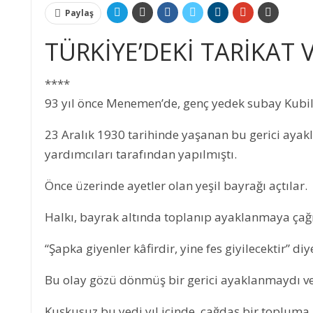
Paylaş
TÜRKİYE’DEKİ TARİKAT 
****
93 yıl önce Menemen’de, genç yedek subay Kubilay’ı
23 Aralık 1930 tarihinde yaşanan bu gerici ayak
yardımcıları tarafından yapılmıştı.
Önce üzerinde ayetler olan yeşil bayrağı açtılar.
Halkı, bayrak altında toplanıp ayaklanmaya çağı
“Şapka giyenler kâfirdir, yine fes giyilecektir” diy
Bu olay gözü dönmüş bir gerici ayaklanmaydı ve
Kuşkusuz bu yedi yıl içinde, çağdaş bir topluma 