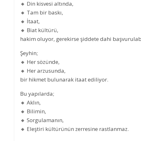
🔸 Din kisvesi altında,
🔸 Tam bir baskı,
🔸 İtaat,
🔸 Biat kültürü,
hakim oluyor, gerekirse şiddete dahi başvurulabi
Şeyhin;
🔸 Her sözünde,
🔸 Her arzusunda,
bir hikmet bulunarak itaat ediliyor.
Bu yapılarda;
🔸 Aklın,
ZLER ÖLMEZ
DENİZLER ÖLMEZ
🔸 Bilimin,
🔸 Sorgulamanın,
🔸 Eleştiri kültürünün zerresine rastlanmaz.