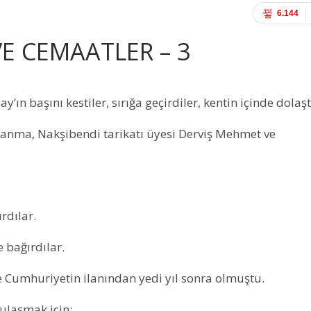
6.144
VE CEMAATLER – 3
n başını kestiler, sırığa geçirdiler, kentin içinde dolaşt
lanma, Nakşibendi tarikatı üyesi Derviş Mehmet ve
rdılar.
e bağırdılar.
 Cumhuriyetin ilanından yedi yıl sonra olmuştu.
ulaşmak için;