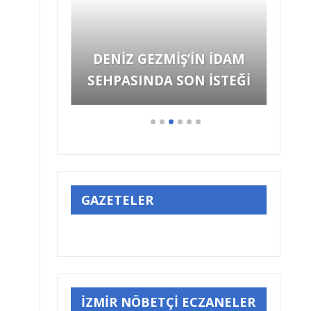
’İN İDAM
N İSTEĞİ
GAZETELER
İZMİR NÖBETÇİ ECZANELER