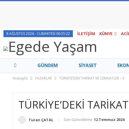
İLETİŞİM
KÜNYE
ACİ
8 AĞUSTOS 2026 - CUMARTESI 06:55:22
GÜNDEM
SİYASET
EKO
Anasayfa
YAZARLAR
TÜRKİYE’DEKİ TARİKAT VE CEMAATLER – 3
TÜRKİYE’DEKİ TARİKAT
Son Güncelleme
12 Temmuz 2024
Turan ÇATAL