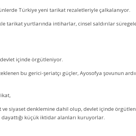
nlerde Türkiye yeni tarikat rezaletleriyle çalkalanıyor.
le tarikat yurtlarında intiharlar, cinsel saldırılar süregel
devlet içinde örgütleniyor.
teklenen bu gerici-şeriatçı güçler, Ayosofya şovunun ard
ikat,
t ve siyaset denklemine dahil olup, devlet içinde örgütlen
ı dayattığı küçük iktidar alanları kuruyorlar.