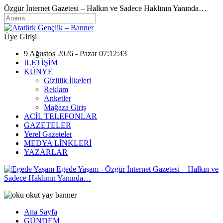
Özgür İnternet Gazetesi – Halkın ve Sadece Haklının Yanında…
Üye Girişi
9 Ağustos 2026 - Pazar 07:12:43
İLETİŞİM
KÜNYE
Gizlilik İlkeleri
Reklam
Anketler
Mağaza Giriş
ACİL TELEFONLAR
GAZETELER
Yerel Gazeteler
MEDYA LİNKLERİ
YAZARLAR
Egede Yaşam - Özgür İnternet Gazetesi – Halkın ve
Sadece Haklının Yanında…
Ana Sayfa
GÜNDEM