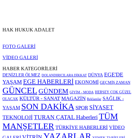
HAK HUKUK ADALET
FOTO GALERİ
VİDEO GALERİ
HABER KATEGORİLERİ
EGE'DE
DENİZLER ÖLMEZ
DÜNYA
DOLANDIRICILARA DİKKAT
EGE HABERLERİ
YAŞAM
EKONOMİ
GEÇMİŞ ZAMAN
GÜNCEL
GÜNDEM
HERŞEY ÇOK GÜZEL
GİYİM - MODA
KÜLTÜR - SANAT
MAGAZİN
SAĞLIK -
OLACAK
Reklamlar
SON DAKİKA
SİYASET
SPOR
YAŞAM
TÜM
TURAN ÇATAL Haberleri
TEKNOLOJİ
MANŞETLER
TÜRKİYE HABERLERİ
VİDEO
YAZARLAR
VİTRİN
GALERİ