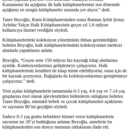
Kastamonu’da açtığımız ilk halk kütüphanelerimiz son dönemde
açtığımız en zengin kütüphaneler arasında yer alıyor.” dedi.
Taner Beyoğlu, Rami Kütüphanesinden sonra Batman Şehit Şenay
Aybüke Yalçın Halk Kütüphanesinin geçen yıl 1,6 milyon
kullanıcıya hizmet verdiğini söyledi.
Kütüphanelerdeki koleksiyon yönetiminin ihtisas gerektirdiğini
belirten Beyoğlu, halk kütüphanelerindeki koleksiyonları merkezi
alımlarla yaptıklarını anlattı.
Beyoğlu, “Geçen sene 150 milyon lira kaynağı kitap alımlarına
ayırdık. Koleksiyonlarımızı geliştirmeye çalışıyoruz. Halk
kütüphanelerimiz kendileri de kitap temin edebiliyorlar, onun için de
bir kaynak ayırıyoruz. Bağışlarla da koleksiyonlarımızı genişletmeye
çalışıyoruz.” dedi.
Yeni açılan kütüphanelerin tamamında 0-3 yaş, 4-6 yaş ve 7-14 yaş
gruplarına özel olarak işlevlendirilen bölümlerin olduğunu belirten
Taner Beyoğlu, müstakil bebek ve çocuk kütüphaneleri açtıklarını
ve sayısının 80’ini geçtiğini söyledi.
Sadece 0-3 yaş grubu bebeklere hizmet veren kütüphanelerin
sayısının ise 20’yi bulduğunu anlatan Beyoğlu, annelerin bu
kütüphanelerden son derece memnun olduklarını ifade etti.