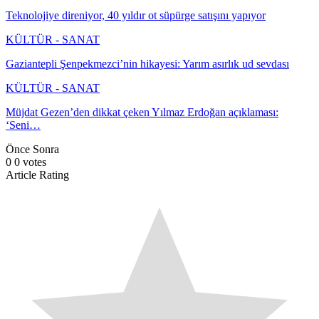
Teknolojiye direniyor, 40 yıldır ot süpürge satışını yapıyor
KÜLTÜR - SANAT
Gaziantepli Şenpekmezci’nin hikayesi: Yarım asırlık ud sevdası
KÜLTÜR - SANAT
Müjdat Gezen’den dikkat çeken Yılmaz Erdoğan açıklaması:
‘Seni…
Önce
Sonra
0
0
votes
Article Rating