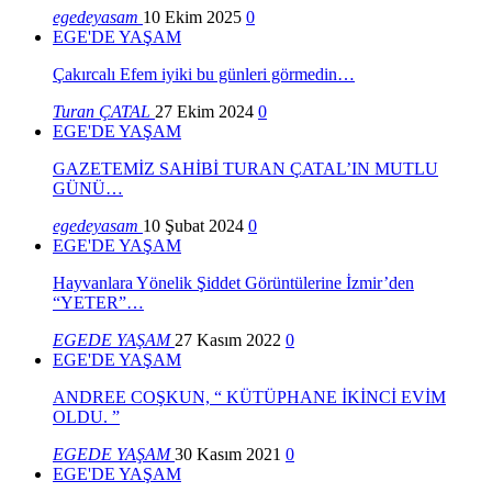
egedeyasam
10 Ekim 2025
0
EGE'DE YAŞAM
Çakırcalı Efem iyiki bu günleri görmedin…
Turan ÇATAL
27 Ekim 2024
0
EGE'DE YAŞAM
GAZETEMİZ SAHİBİ TURAN ÇATAL’IN MUTLU
GÜNÜ…
egedeyasam
10 Şubat 2024
0
EGE'DE YAŞAM
Hayvanlara Yönelik Şiddet Görüntülerine İzmir’den
“YETER”…
EGEDE YAŞAM
27 Kasım 2022
0
EGE'DE YAŞAM
ANDREE COŞKUN, “ KÜTÜPHANE İKİNCİ EVİM
OLDU. ”
EGEDE YAŞAM
30 Kasım 2021
0
EGE'DE YAŞAM