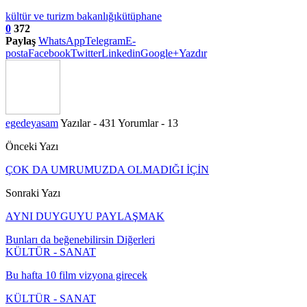
kültür ve turizm bakanlığı
kütüphane
0
372
Paylaş
WhatsApp
Telegram
E-
posta
Facebook
Twitter
Linkedin
Google+
Yazdır
egedeyasam
Yazılar - 431
Yorumlar - 13
Önceki Yazı
ÇOK DA UMRUMUZDA OLMADIĞI İÇİN
Sonraki Yazı
AYNI DUYGUYU PAYLAŞMAK
Bunları da beğenebilirsin
Diğerleri
KÜLTÜR - SANAT
Bu hafta 10 film vizyona girecek
KÜLTÜR - SANAT