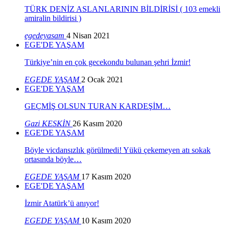
TÜRK DENİZ ASLANLARININ BİLDİRİSİ ( 103 emekli
amiralin bildirisi )
egedeyasam
4 Nisan 2021
EGE'DE YAŞAM
Türkiye’nin en çok gecekondu bulunan şehri İzmir!
EGEDE YAŞAM
2 Ocak 2021
EGE'DE YAŞAM
GEÇMİŞ OLSUN TURAN KARDEŞİM…
Gazi KESKİN
26 Kasım 2020
EGE'DE YAŞAM
Böyle vicdansızlık görülmedi! Yükü çekemeyen atı sokak
ortasında böyle…
EGEDE YAŞAM
17 Kasım 2020
EGE'DE YAŞAM
İzmir Atatürk’ü anıyor!
EGEDE YAŞAM
10 Kasım 2020