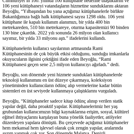
Cumhuriyet’in 100. yılında 100 kütüphane hedefine ulaştıklarını ve
106 yeni kütüphaneyi vatandaşların hizmetine sunduklarını aktaran
Beyoğlu, “Yılbaşından bu yana açtığımız kütüphanelerle birlikte
Bakanlığımıza bağlı halk kütüphanesi sayısı 1298 oldu. 106 yeni
kütüphane ile kapalı kullanım alanımızı, bir yılda 400 bin
metrekareden, 510 bin metrekareye, oturma kapasitemizi 90 binden
130 bine çıkardık. 2022 yılı sonunda 26 milyon olan kullanıcı
sayımız, bir yılda 33 milyonu aştı.” ifadelerini kullandı.
Kütüphanelerin kullanıcı sayılarının artmasında Rami
Kütüphanesinin de çok büyük etkisi olduğunu, sunduğu imkanlarla
okuyucuların ilgisini çektiğini ifade eden Beyoğlu, “Rami
Kütüphanesi geçen sene 2,5 milyon kullanıcıyı ağırladı.” dedi.
Beyoğlu, son dönemde yeni hizmete sundukları kütüphanelerde
teknoloji kullanımını en üst düzeye çıkarmaya, koleksiyon
yönetiminden kullanıcıların ödünç alıp vermelerine kadar bütün
sistemleri en üst seviyede kullanmaya çalıştıklarını vurguladı.
Beyoğlu, “Kütüphaneler sadece kitap ödünç alınıp verilen statik
yapılar değil, daha proaktif yapılar. Kütüphanelerimiz her yaş
grubundan kullanıcımızın bilgi kaynaklarına erişim, sosyal, kültürel
eğitsel ihtiyaçlarını karşılayan buna yönelik faaliyetler, atölyeler
düzenleyen yapılara dönüştü. Bu çerçevede açtığımız kütüphaneler
hem mekansal hem işlevsel olarak çok zengin yapılar, aralarında
ayrım yapmak çok zor. Son dönemde Malatya, Denizli,