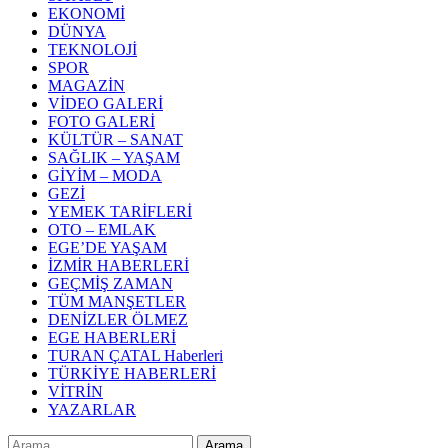
EKONOMİ
DÜNYA
TEKNOLOJİ
SPOR
MAGAZİN
VİDEO GALERİ
FOTO GALERİ
KÜLTÜR – SANAT
SAĞLIK – YAŞAM
GİYİM – MODA
GEZİ
YEMEK TARİFLERİ
OTO – EMLAK
EGE’DE YAŞAM
İZMİR HABERLERİ
GEÇMİŞ ZAMAN
TÜM MANŞETLER
DENİZLER ÖLMEZ
EGE HABERLERİ
TURAN ÇATAL Haberleri
TÜRKİYE HABERLERİ
VİTRİN
YAZARLAR