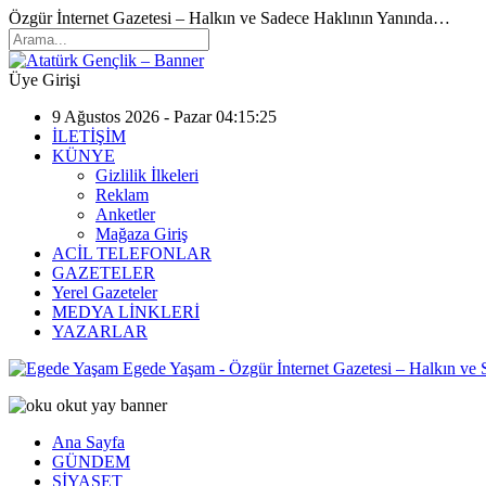
Özgür İnternet Gazetesi – Halkın ve Sadece Haklının Yanında…
Üye Girişi
9 Ağustos 2026 - Pazar 04:15:25
İLETİŞİM
KÜNYE
Gizlilik İlkeleri
Reklam
Anketler
Mağaza Giriş
ACİL TELEFONLAR
GAZETELER
Yerel Gazeteler
MEDYA LİNKLERİ
YAZARLAR
Egede Yaşam - Özgür İnternet Gazetesi – Halkın ve
Ana Sayfa
GÜNDEM
SİYASET