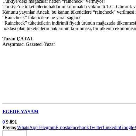
Türkiye’deki mağazalar neden “raincheck” vermiyor?
Türkiye’de tüketicilerin haklarını korumakla yükümlü T.C. Gümrük 
Kanunu yayınlar. Ancak, bu kanun tüketicilere “raincheck” verilmesi i
“Raincheck” tüketicilere ne yarar sağlar?
“Raincheck” tüketicilerin indirimli fiyatlı ürünün mağazada tükenmesi 
noktası olan tüketicilerin haklarının korunması, bir ülkenin ekonomisi
Turan ÇATAL
Araştırmacı Gazeteci-Yazar
EGEDE YAŞAM
0
9.891
Paylaş
WhatsApp
Telegram
E-posta
Facebook
Twitter
Linkedin
Google