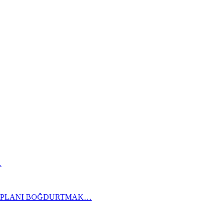
…
KAPLANI BOĞDURTMAK…