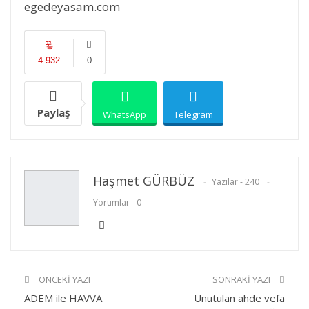
egedeyasam.com
4.932
0
Paylaş
WhatsApp
Telegram
E-posta
Facebook
Twitter
Haşmet GÜRBÜZ
Yazılar - 240
Yorumlar - 0
Linkedin
Google+
Yazdır
ÖNCEKI YAZI
SONRAKI YAZI
ADEM ile HAVVA
Unutulan ahde vefa