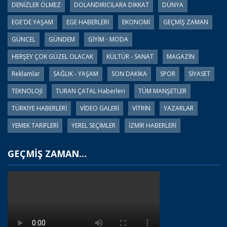
DENİZLER ÖLMEZ
DOLANDIRICILARA DİKKAT
DÜNYA
EGE'DE YAŞAM
EGE HABERLERİ
EKONOMİ
GEÇMİŞ ZAMAN
GÜNCEL
GÜNDEM
GİYİM - MODA
HERŞEY ÇOK GÜZEL OLACAK
KÜLTÜR - SANAT
MAGAZİN
Reklamlar
SAĞLIK - YAŞAM
SON DAKİKA
SPOR
SİYASET
TEKNOLOJİ
TURAN ÇATAL Haberleri
TÜM MANŞETLER
TÜRKİYE HABERLERİ
VİDEO GALERİ
VİTRİN
YAZARLAR
YEMEK TARİFLERİ
YEREL SEÇİMLER
İZMİR HABERLERİ
GEÇMİŞ ZAMAN…