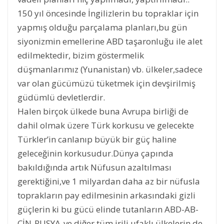
150 yıl öncesinde İngilizlerin bu topraklar için
yapmış olduğu parçalama planları,bu gün
siyonizmin emellerine ABD taşaronluğu ile alet
edilmektedir, bizim göstermelik
düşmanlarımız (Yunanistan) vb. ülkeler,sadece
var olan gücümüzü tüketmek için devşirilmiş
güdümlü devletlerdir.
Halen birçok ülkede buna Avrupa birliği de
dahil olmak üzere Türk korkusu ve gelecekte
Türkler’in canlanıp büyük bir güç haline
geleceğinin korkusudur.Dünya çapında
bakıldığında artık Nüfusun azaltılması
gerektiğini,ve 1 milyardan daha az bir nüfusla
toprakların pay edilmesinin arkasındaki gizli
güçlerin ki bu gücü elinde tutanların ABD-AB-
ÇİN-RUSYA-ve diğer tüm irili ufaklı ülkelerin de