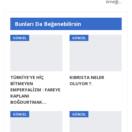
örneği…
Bunları Da Beğenebilirsin
GÜNCEL
GÜNCEL
TÜRKİYE’YE HİÇ
KIBRISTA NELER
BİTMEYEN
OLUYOR ?.
EMPERYALİZM : FAREYE
KAPLANI
BOĞDURTMAK…
GÜNCEL
GÜNCEL