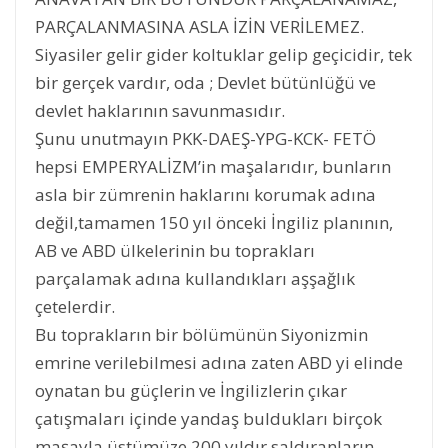
PARÇALANMASINA ASLA İZİN VERİLEMEZ.
Siyasiler gelir gider koltuklar gelip geçicidir, tek
bir gerçek vardır, oda ; Devlet bütünlüğü ve
devlet haklarının savunmasıdır.
Şunu unutmayın PKK-DAEŞ-YPG-KCK- FETÖ
hepsi EMPERYALİZM’in maşalarıdır, bunların
asla bir zümrenin haklarını korumak adına
değil,tamamen 150 yıl önceki İngiliz planının,
AB ve ABD ülkelerinin bu toprakları
parçalamak adına kullandıkları aşşağlık
çetelerdir.
Bu toprakların bir bölümünün Siyonizmin
emrine verilebilmesi adına zaten ABD yi elinde
oynatan bu güçlerin ve İngilizlerin çıkar
çatışmaları içinde yandaş buldukları birçok
maşayla üstümüze 200 yıldır saldıranların