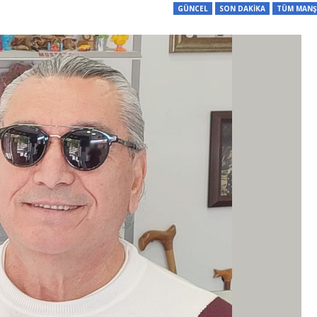
GÜNCEL
SON DAKİKA
TÜM MANŞ