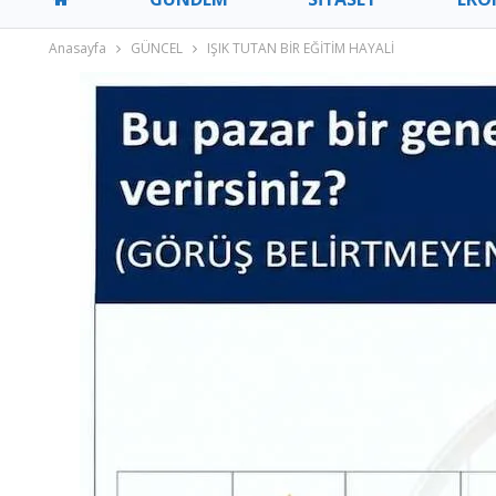
Anasayfa
GÜNCEL
IŞIK TUTAN BİR EĞİTİM HAYALİ