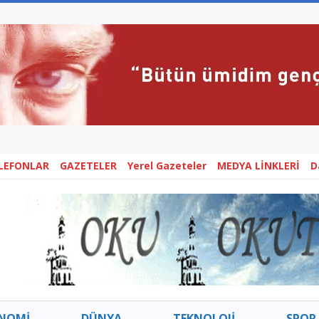
ELEFONLAR
GAZETELER
Yerel Gazeteler
MEDYA LİNKLERİ
D
NOMİ
DÜNYA
TEKNOLOJİ
SPOR