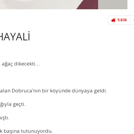
5.836
HAYALİ
 ağaç dikecekti…
 kalan Dobruca’nın bir köyünde dünyaya geldi.
ğıyla geçti.
ıştı.
ek başına tutunuyordu.