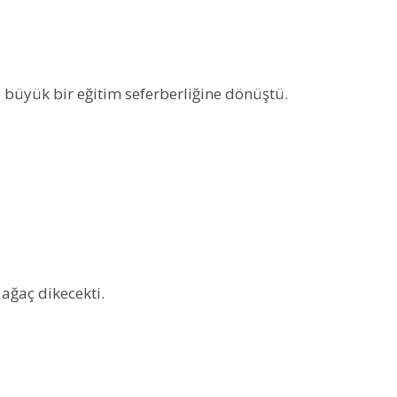
 büyük bir eğitim seferberliğine dönüştü.
ağaç dikecekti.
DENİZLER ÖLMEZ
DENİZLER ÖLM