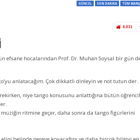
GÜNCEL
SON DAKİKA
TÜM MANŞ
6.031
İ
ün efsane hocalarından Prof. Dr. Muhan Soysal bir gün d
o’yu anlatacağım. Çok dikkatli dinleyin ve not tutun der.
erekirken, niye tango konusunu anlattığına bütün öğrenci
er.
müziğin ritmine geçer, daha sonra da tango figürlerini
elini belinde nereye koyacağını ve daha birçok bilgiyi en