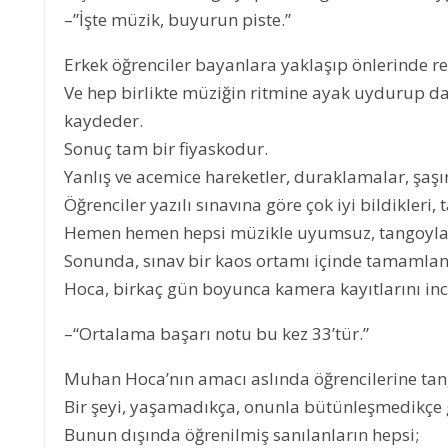
–”İşte müzik, buyurun piste.”
Erkek öğrenciler bayanlara yaklaşıp önlerinde re
Ve hep birlikte müziğin ritmine ayak uydurup da
kaydeder.
Sonuç tam bir fiyaskodur.
Yanlış ve acemice hareketler, duraklamalar, şaş
Öğrenciler yazılı sınavına göre çok iyi bildikler
Hemen hemen hepsi müzikle uyumsuz, tangoyla u
Sonunda, sınav bir kaos ortamı içinde tamamlan
Hoca, birkaç gün boyunca kamera kayıtlarını ince
–“Ortalama başarı notu bu kez 33’tür.”
Muhan Hoca’nın amacı aslında öğrencilerine tan
Bir şeyi, yaşamadıkça, onunla bütünleşmedikçe
Bunun dışında öğrenilmiş sanılanların hepsi;