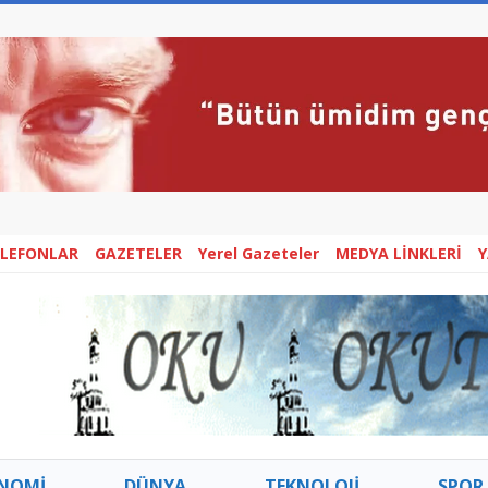
ELEFONLAR
GAZETELER
Yerel Gazeteler
MEDYA LİNKLERİ
NOMİ
DÜNYA
TEKNOLOJİ
SPOR