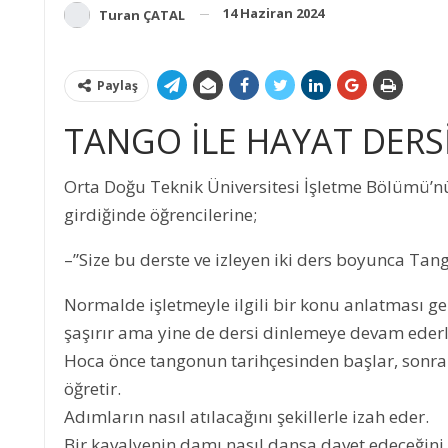
14 Haziran 2024
Turan ÇATAL
Paylaş
TANGO İLE HAYAT DERS
Orta Doğu Teknik Üniversitesi İşletme Bölümü’n
girdiğinde öğrencilerine;
–”Size bu derste ve izleyen iki ders boyunca Tang
Normalde işletmeyle ilgili bir konu anlatması g
şaşırır ama yine de dersi dinlemeye devam ederl
Hoca önce tangonun tarihçesinden başlar, sonra 
öğretir.
Adımların nasıl atılacağını şekillerle izah eder.
Bir kavalyenin damı nasıl dansa davet edeceğini, 