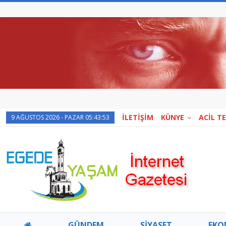
İLETİŞİM
KÜNYE
ACİL T
9 AĞUSTOS 2026 - PAZAR 05:43:53
GÜNDEM
SİYASET
EKO