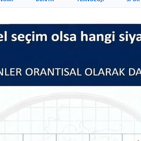
ÜR – SANAT
SAĞLIK – YAŞAM
GİYİM – 
GE’DE YAŞAM
İZMİR HABERLERİ
GEÇMİŞ 
TURAN ÇATAL HABERLERI
TÜRKİYE HABERLERİ