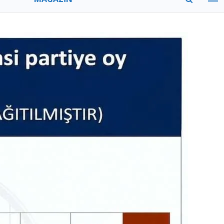
MODA
GEZİ
ZAMAN
TÜM MANŞETLER
VİTRİN
YAZARLAR