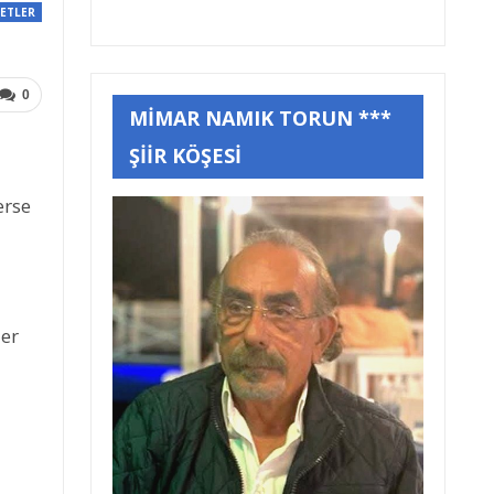
ETLER
0
MİMAR NAMIK TORUN ***
ŞİİR KÖŞESİ
erse
ler