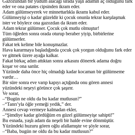
Gazozundan bir yudum alacağı sırada yaşlı adamın aç olduğunu fark
eder ve ona patates cipsinden ikram eder.
Adam gülümseyerek ve minnettarlıkla ikramı kabul eder.
Gülümseyişi o kadar güzeldir ki çocuk onunla tekrar karşılaşmak
ister ve böylece ona gazozdan da ikram eder.
Adam tekrar gülümser. Çocuk çok mutlu olmuştur!
Tüm öğleden sonra orada oturup beraber yiyip, birbirlerine
gülümserler.
Fakat tek kelime bile konuşmazlar.
Hava kararmaya başladığında çocuk çok yorgun olduğunu fark eder
ve gitmek üzere ayağa kalkar.
Fakat birkaç adım attıktan sonra arkasını dönerek adama doğru
koşar ve ona sarılır.
Yüzünde daha önce hiç olmadığı kadar kocaman bir gülümseme
vardır…
Bir süre sonra eve varıp kapıyı açtığında onu gören annesi
yüzündeki neşeyi görünce çok şaşırır.
Ve sorar,
–“Bugün ne oldu da bu kadar mutlusun?”
–“Tanrı’yla öğle yemeği yedik,” der.
Annesi cevap vermeye kalmadan ekler,
–“Şimdiye kadar gördüğüm en güzel gülümseyişe sahipti!”
Bu esnada, yaşlı adam da neşeli bir halde evine dönmüştür.
Yüzündeki huzuru gören oğlu afallamıştır ve şöyle sorar,
–“Baba, bugün ne oldu da bu kadar mutlusun?”