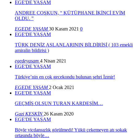
EGE'DE YAŞAM
ANDREE COŞKUN, “ KÜTÜPHANE İKİNCİ EVİM
OLDU. ”
EGEDE YAŞAM
30 Kasım 2021
0
EGE'DE YAŞAM
TÜRK DENİZ ASLANLARININ BİLDİRİSİ ( 103 emekli
amiralin bildirisi )
egedeyasam
4 Nisan 2021
EGE'DE YAŞAM
Türkiye’nin en çok gecekondu bulunan şehri İzmir!
EGEDE YAŞAM
2 Ocak 2021
EGE'DE YAŞAM
GEÇMİŞ OLSUN TURAN KARDEŞİM…
Gazi KESKİN
26 Kasım 2020
EGE'DE YAŞAM
Böyle vicdansızlık görülmedi! Yükü çekemeyen atı sokak
ortasında böyle…