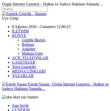
Özgür İnternet Gazetesi – Halkın ve Sadece Haklının Yanında…
Üye Girişi
8 Ağustos 2026 - Cumartesi 12:06:23
İLETİŞİM
KÜNYE
Gizlilik İlkeleri
Reklam
Anketler
Mağaza Giriş
ACİL TELEFONLAR
GAZETELER
Yerel Gazeteler
MEDYA LİNKLERİ
YAZARLAR
Egede Yaşam - Özgür İnternet Gazetesi – Halkın ve
Sadece Haklının Yanında…
Ana Sayfa
GÜNDEM