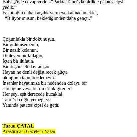
Baba şöyle cevap verir, –“Parkta Tanrı’yla birlikte patates cipsi
yedik.”
Fakat oğlu daha karşılık vermeye kalmadan ekler,
–“Biliyor musun, beklediğimden daha gençti.”
Çoğunlukla bir dokunuşun,
Bir gülümsemenin,
Bir nazik kelamın,
Dinleyen bir kulağın,
İçten bir iltifatın,
Bir düşünceli davranışın
Hayatı ne denli değiştirecek güçte
olduğunu tahmin edemeyiz.
İnsanlar hayatımıza bir nedenden dolayı, bir
süreliğine veya bir ömürlük girerler!
Her şeyi eşit derecede kucakla!
Tanrı’yla öğle yemeği ye.
Yanında patates cipsi de getir.
Turan ÇATAL
Araştırmacı Gazeteci-Yazar