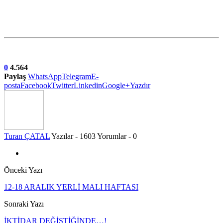
0
4.564
Paylaş
WhatsApp
Telegram
E-
posta
Facebook
Twitter
Linkedin
Google+
Yazdır
Turan ÇATAL
Yazılar - 1603
Yorumlar - 0
Önceki Yazı
12-18 ARALIK YERLİ MALI HAFTASI
Sonraki Yazı
İKTİDAR DEĞİŞTİĞİNDE…!