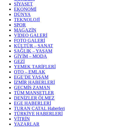
SİYASET
EKONOMİ
DÜNYA
TEKNOLOJİ
SPOR
MAGAZİN
VİDEO GALERİ
FOTO GALERİ
KÜLTÜR – SANAT
SAĞLIK – YAŞAM
GİYİM – MODA
GEZİ
YEMEK TARİFLERİ
OTO – EMLAK
EGE’DE YAŞAM
İZMİR HABERLERİ
GEÇMİŞ ZAMAN
TÜM MANŞETLER
DENİZLER ÖLMEZ
EGE HABERLERİ
TURAN ÇATAL Haberleri
TÜRKİYE HABERLERİ
VİTRİN
YAZARLAR