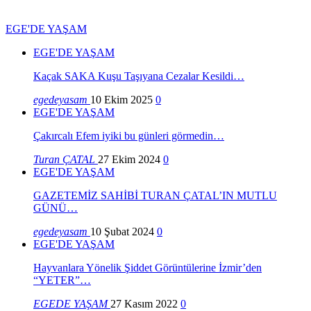
EGE'DE YAŞAM
EGE'DE YAŞAM
Kaçak SAKA Kuşu Taşıyana Cezalar Kesildi…
egedeyasam
10 Ekim 2025
0
EGE'DE YAŞAM
Çakırcalı Efem iyiki bu günleri görmedin…
Turan ÇATAL
27 Ekim 2024
0
EGE'DE YAŞAM
GAZETEMİZ SAHİBİ TURAN ÇATAL’IN MUTLU
GÜNÜ…
egedeyasam
10 Şubat 2024
0
EGE'DE YAŞAM
Hayvanlara Yönelik Şiddet Görüntülerine İzmir’den
“YETER”…
EGEDE YAŞAM
27 Kasım 2022
0