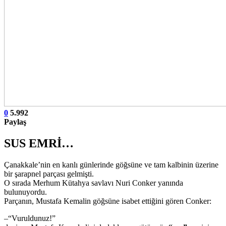
0
5.992
Paylaş
SUS EMRİ…
Çanakkale’nin en kanlı günlerinde göğsüne ve tam kalbinin üzerine
bir şarapnel parçası gelmişti.
O sırada Merhum Kütahya savlavı Nuri Conker yanında
bulunuyordu.
Parçanın, Mustafa Kemalin göğsüne isabet ettiğini gören Conker:
–“Vuruldunuz!”