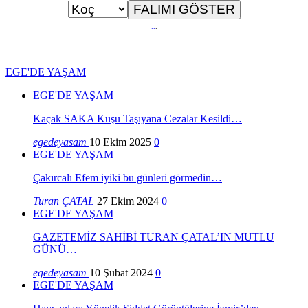
..
.
EGE'DE YAŞAM
EGE'DE YAŞAM
Kaçak SAKA Kuşu Taşıyana Cezalar Kesildi…
egedeyasam
10 Ekim 2025
0
EGE'DE YAŞAM
Çakırcalı Efem iyiki bu günleri görmedin…
Turan ÇATAL
27 Ekim 2024
0
EGE'DE YAŞAM
GAZETEMİZ SAHİBİ TURAN ÇATAL’IN MUTLU
GÜNÜ…
egedeyasam
10 Şubat 2024
0
EGE'DE YAŞAM