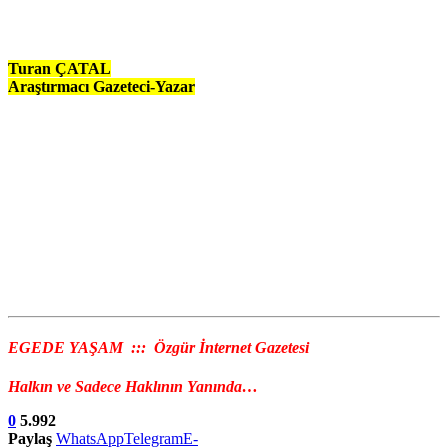
Turan ÇATAL
Araştırmacı Gazeteci-Yazar
EGEDE YAŞAM ::: Özgür İnternet Gazetesi
Halkın ve Sadece Haklının Yanında…
0
5.992
Paylaş
WhatsApp
Telegram
E-