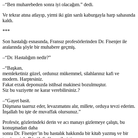
–“Ben muharebeden sonra iyi olacağım.” dedi.
Ve tekrar atına atlayıp, yirmi iki gün sarılı kaburgayla harp sahasında
kaldı.
***
Son hastalığı esnasında, Fransız profesörlerinden Dr. Fisenjer ile
aralarında şöyle bir muhabere geçmiş.
–“Dr. Hastalığım nedir?”
–“Başkan,
memleketiniz güzel, ordunuz mükemmel, silahlarınız kafi ve
modern. Harptesiniz.
Fakat erzak deponuzda istihsal makinesi bozulmuştur.
Siz bu vaziyette ne karar verebilirsiniz.?
–“Gayet basit.
Düşmana taarruz eder, levazımatını alır, millete, orduya tevzi ederim.
İnşallah bu işte de muvaffak olursunuz.”
Profesör, gözlerindeki derin ve acı manayı gizlemeye çalıştı, bu
konuşmadan daha
sonra Dr. Fisenjer’in bu hastalık hakkında bir kitab yazmış ve bir