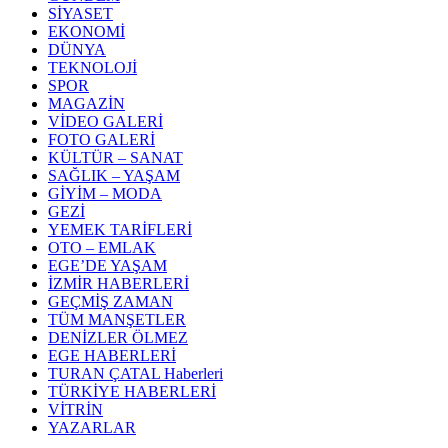
SİYASET
EKONOMİ
DÜNYA
TEKNOLOJİ
SPOR
MAGAZİN
VİDEO GALERİ
FOTO GALERİ
KÜLTÜR – SANAT
SAĞLIK – YAŞAM
GİYİM – MODA
GEZİ
YEMEK TARİFLERİ
OTO – EMLAK
EGE’DE YAŞAM
İZMİR HABERLERİ
GEÇMİŞ ZAMAN
TÜM MANŞETLER
DENİZLER ÖLMEZ
EGE HABERLERİ
TURAN ÇATAL Haberleri
TÜRKİYE HABERLERİ
VİTRİN
YAZARLAR