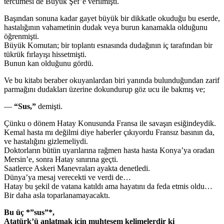
tercümesi de Büyük Şef’e verilmişti.
Başından sonuna kadar gayet büyük bir dikkatle okuduğu bu eserde,
hastalığının vahametinin dudak veya burun kanamakla olduğunu
öğrenmişti.
Büyük Komutan; bir toplantı esnasında dudağının iç tarafından bir
tükrük fırlayışı hissetmişti.
Bunun kan olduğunu gördü.
Ve bu kitabı beraber okuyanlardan biri yanında bulunduğundan zarif
parmağını dudakları üzerine dokundurup göz ucu ile bakmış ve;
—
“Sus,”
demişti.
Çünku o dönem Hatay Konusunda Fransa ile savaşın esiğindeydik.
Kemal hasta mı değilmi diye haberler çıkıyordu Fransız basının da,
ve hastalığını gizlemeliydi.
Doktorların bütün uyarılarına rağmen hasta hasta Konya’ya oradan
Mersin’e, sonra Hatay sınırına geçti.
Saatlerce Askeri Manevraları ayakta denetledi.
Dünya’ya mesaj verecekti ve verdi de…
Hatay bu şekil de vatana katıldı ama hayatını da feda etmis oldu…
Bir daha asla toparlanamayacaktı.
Bu üç *”sus”*,
Atatürk’ü anlatmak için muhteşem kelimelerdir ki