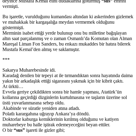
deyince Mustafa Kemal elini dudaklarına götürmüş
“sus”
emrini
vermişti.
Bu işaretle, vurulduğunu kumandası altından ki askerinden gizlemek
ve muhakkak bir kargaşalığa meydan vermemek olduğunu
göstermişti.
Merminin isabet ettiği yerde bulunup onu bu milletine bağışlayan
altın saat parçalanmış ve o zaman Osmanlı’da Komutan olan Alman
Mareşal Liman Fon Sanders, bu enkazı mukaddes bir hatıra bilerek
Mustafa Kemal’den almış ve saklamıştır.
***
Sakarya Muharebesinde idi.
Karadağ denilen bir tepeyi at ile tırmandıktan sonra hayatında daima
yakın bir arkadaşlık ettiği sigarasını yakmak için bir kibrit çaktı.
At ürktü…
Evvela geriye çekildikten sonra bir hamle yapması, Atatürk’ün
kollarına geçirdiği dizginlerin kurtulmasına ve taşların üzerine sol
üstü yuvarlanmasına sebep oldu.
Akabinde ve süratle yeniden atına atladı.
Polatlı karargahına uğrayıp Ankara’ya döndü.
Doktorlar kaburga kemiklerinin kırılmış olduğunu ve katiyen
muharebeye bu halle iştirak edemeyeceğini beyan ettiler.
O bir
“sus”
işareti ile gizler gibi;