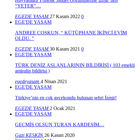
Hayvanlara Yönelik Şiddet Görüntülerine İzmir’den
“YETER”…
EGEDE YAŞAM
27 Kasım 2022
0
EGE'DE YAŞAM
ANDREE COŞKUN, “ KÜTÜPHANE İKİNCİ EVİM
OLDU. ”
EGEDE YAŞAM
30 Kasım 2021
0
EGE'DE YAŞAM
TÜRK DENİZ ASLANLARININ BİLDİRİSİ ( 103 emekli
amiralin bildirisi )
egedeyasam
4 Nisan 2021
EGE'DE YAŞAM
Türkiye’nin en çok gecekondu bulunan şehri İzmir!
EGEDE YAŞAM
2 Ocak 2021
EGE'DE YAŞAM
GEÇMİŞ OLSUN TURAN KARDEŞİM…
Gazi KESKİN
26 Kasım 2020