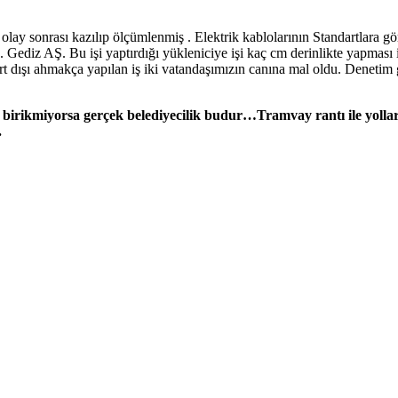
yer olay sonrası kazılıp ölçümlenmiş . Elektrik kablolarının Standartlar
. Gediz AŞ. Bu işi yaptırdığı yükleniciye işi kaç cm derinlikte yapması
rt dışı ahmakça yapılan iş iki vatandaşımızın canına mal oldu. Denetim 
birikmiyorsa gerçek belediyecilik budur…Tramvay rantı ile yolları 
.