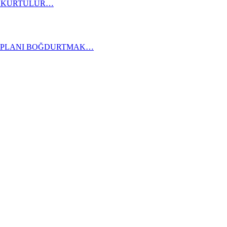
A KURTULUR…
KAPLANI BOĞDURTMAK…