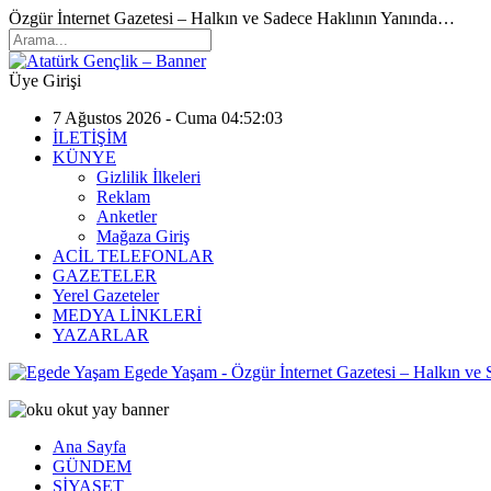
Özgür İnternet Gazetesi – Halkın ve Sadece Haklının Yanında…
Üye Girişi
7 Ağustos 2026 - Cuma 04:52:03
İLETİŞİM
KÜNYE
Gizlilik İlkeleri
Reklam
Anketler
Mağaza Giriş
ACİL TELEFONLAR
GAZETELER
Yerel Gazeteler
MEDYA LİNKLERİ
YAZARLAR
Egede Yaşam - Özgür İnternet Gazetesi – Halkın ve
Ana Sayfa
GÜNDEM
SİYASET