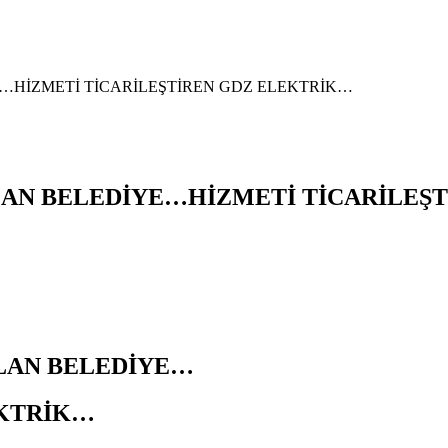
…HİZMETİ TİCARİLEŞTİREN GDZ ELEKTRİK…
LAN BELEDİYE…HİZMETİ TİCARİLEŞ
ALAN BELEDİYE…
EKTRİK…