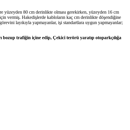
a göre yüzeyden 80 cm derinlikte olması gerekirken, yüzeyden 16 cm
 için vermiş. Hakedişlerde kabloların kaç cm derinlikte döşendiğine
görevini layıkıyla yapmayanlar, işi standartlara uygun yapmayanlar;
bozup trafiğin içine edip, Çekici terörü yaratıp otoparkçılığa