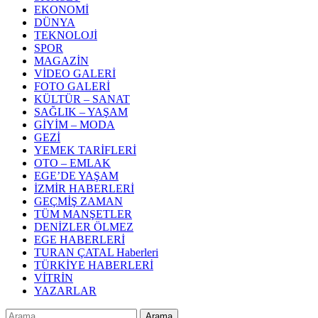
EKONOMİ
DÜNYA
TEKNOLOJİ
SPOR
MAGAZİN
VİDEO GALERİ
FOTO GALERİ
KÜLTÜR – SANAT
SAĞLIK – YAŞAM
GİYİM – MODA
GEZİ
YEMEK TARİFLERİ
OTO – EMLAK
EGE’DE YAŞAM
İZMİR HABERLERİ
GEÇMİŞ ZAMAN
TÜM MANŞETLER
DENİZLER ÖLMEZ
EGE HABERLERİ
TURAN ÇATAL Haberleri
TÜRKİYE HABERLERİ
VİTRİN
YAZARLAR