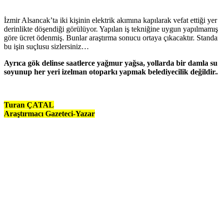
İzmir Alsancak’ta iki kişinin elektrik akımına kapılarak vefat ettiği 
derinlikte döşendiği görülüyor. Yapılan iş tekniğine uygun yapılmamış
göre ücret ödenmiş. Bunlar araştırma sonucu ortaya çıkacaktır. Standa
bu işin suçlusu sizlersiniz…
Ayrıca gök delinse saatlerce yağmur yağsa, yollarda bir damla su 
soyunup her yeri izelman otoparkı yapmak belediyecilik değildir.
Turan ÇATAL
Araştırmacı Gazeteci-Yazar