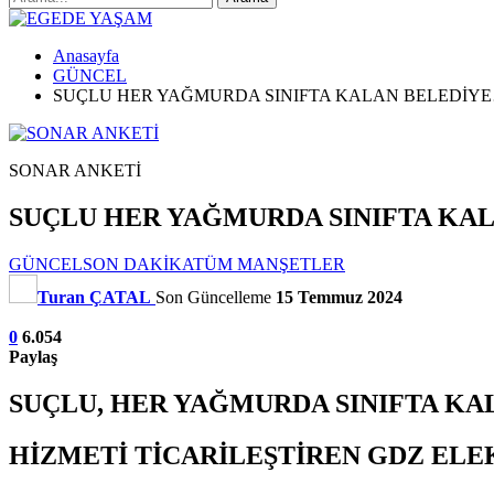
Anasayfa
GÜNCEL
SUÇLU HER YAĞMURDA SINIFTA KALAN BELEDİYE
SONAR ANKETİ
SUÇLU HER YAĞMURDA SINIFTA KA
GÜNCEL
SON DAKİKA
TÜM MANŞETLER
Turan ÇATAL
Son Güncelleme
15 Temmuz 2024
0
6.054
Paylaş
SUÇLU, HER YAĞMURDA SINIFTA K
HİZMETİ TİCARİLEŞTİREN GDZ EL