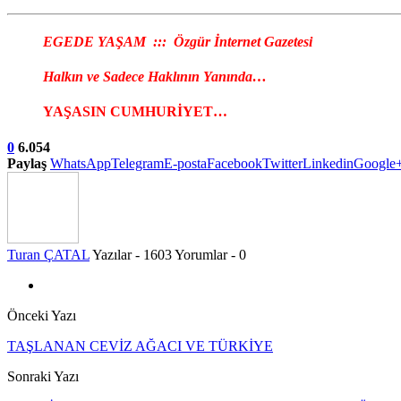
EGEDE YAŞAM ::: Özgür İnternet Gazetesi
Halkın ve Sadece Haklının Yanında…
YAŞASIN CUMHURİYET…
0
6.054
Paylaş
WhatsApp
Telegram
E-posta
Facebook
Twitter
Linkedin
Google
Turan ÇATAL
Yazılar - 1603
Yorumlar - 0
Önceki Yazı
TAŞLANAN CEVİZ AĞACI VE TÜRKİYE
Sonraki Yazı