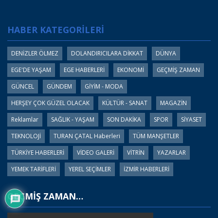
HABER KATEGORİLERİ
DENİZLER ÖLMEZ
DOLANDIRICILARA DİKKAT
DÜNYA
EGE'DE YAŞAM
EGE HABERLERİ
EKONOMİ
GEÇMİŞ ZAMAN
GÜNCEL
GÜNDEM
GİYİM - MODA
HERŞEY ÇOK GÜZEL OLACAK
KÜLTÜR - SANAT
MAGAZİN
Reklamlar
SAĞLIK - YAŞAM
SON DAKİKA
SPOR
SİYASET
TEKNOLOJİ
TURAN ÇATAL Haberleri
TÜM MANŞETLER
TÜRKİYE HABERLERİ
VİDEO GALERİ
VİTRİN
YAZARLAR
YEMEK TARİFLERİ
YEREL SEÇİMLER
İZMİR HABERLERİ
GEÇMİŞ ZAMAN…