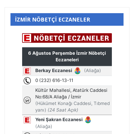
İZMİR NÖBETÇİ ECZANELER