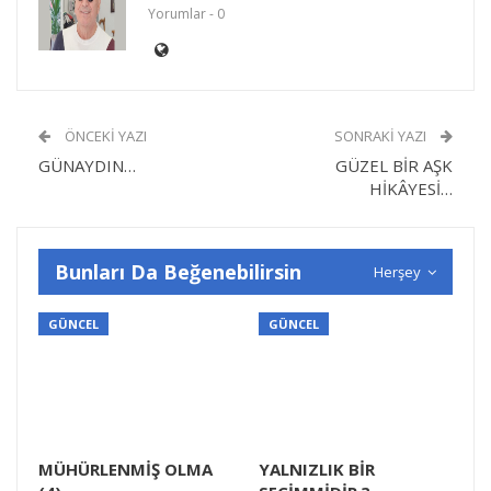
Yorumlar - 0
ÖNCEKI YAZI
SONRAKI YAZI
GÜNAYDIN…
GÜZEL BİR AŞK
HİKÂYESİ…
Bunları Da Beğenebilirsin
Herşey
GÜNCEL
GÜNCEL
MÜHÜRLENMİŞ OLMA
YALNIZLIK BİR