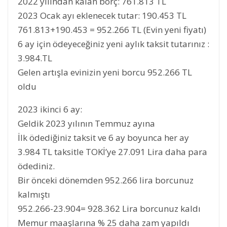
2022 yılından kalan borç: 761.813 TL
2023 Ocak ayı eklenecek tutar: 190.453 TL
761.813+190.453 = 952.266 TL (Evin yeni fiyatı)
6 ay için ödeyeceğiniz yeni aylık taksit tutarınız :
3.984.TL
Gelen artışla evinizin yeni borcu 952.266 TL
oldu
2023 ikinci 6 ay:
Geldik 2023 yılının Temmuz ayına
İlk ödediğiniz taksit ve 6 ay boyunca her ay
3.984 TL taksitle TOKİ’ye 27.091 Lira daha para
ödediniz.
Bir önceki dönemden 952.266 lira borcunuz
kalmıştı
952.266-23.904= 928.362 Lira borcunuz kaldı
Memur maaşlarına % 25 daha zam yapıldı