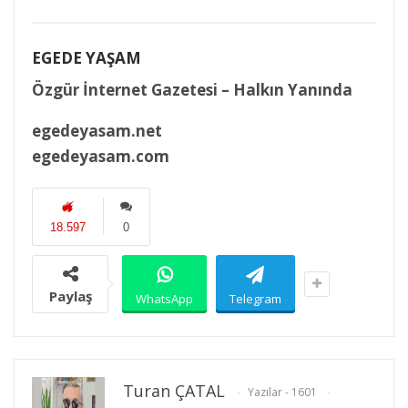
EGEDE YAŞAM
Özgür İnternet Gazetesi – Halkın Yanında
egedeyasam.net
egedeyasam.com
18.597
0
Paylaş
WhatsApp
Telegram
Turan ÇATAL
Yazılar - 1601