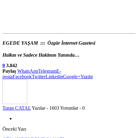
EGEDE YAŞAM ::: Özgür İnternet Gazetesi
Halkın ve Sadece Haklının Yanında…
0
3.842
Paylaş
WhatsApp
Telegram
E-
posta
Facebook
Twitter
Linkedin
Google+
Yazdır
Turan ÇATAL
Yazılar - 1603
Yorumlar - 0
Önceki Yazı