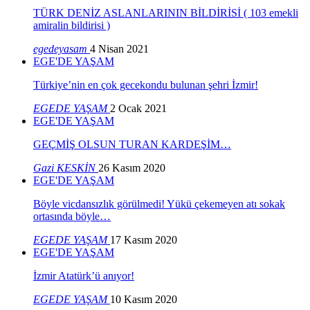
TÜRK DENİZ ASLANLARININ BİLDİRİSİ ( 103 emekli
amiralin bildirisi )
egedeyasam
4 Nisan 2021
EGE'DE YAŞAM
Türkiye’nin en çok gecekondu bulunan şehri İzmir!
EGEDE YAŞAM
2 Ocak 2021
EGE'DE YAŞAM
GEÇMİŞ OLSUN TURAN KARDEŞİM…
Gazi KESKİN
26 Kasım 2020
EGE'DE YAŞAM
Böyle vicdansızlık görülmedi! Yükü çekemeyen atı sokak
ortasında böyle…
EGEDE YAŞAM
17 Kasım 2020
EGE'DE YAŞAM
İzmir Atatürk’ü anıyor!
EGEDE YAŞAM
10 Kasım 2020