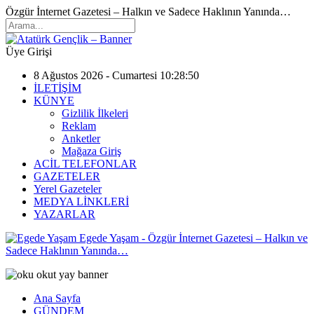
Özgür İnternet Gazetesi – Halkın ve Sadece Haklının Yanında…
Üye Girişi
8 Ağustos 2026 - Cumartesi 10:28:50
İLETİŞİM
KÜNYE
Gizlilik İlkeleri
Reklam
Anketler
Mağaza Giriş
ACİL TELEFONLAR
GAZETELER
Yerel Gazeteler
MEDYA LİNKLERİ
YAZARLAR
Egede Yaşam - Özgür İnternet Gazetesi – Halkın ve
Sadece Haklının Yanında…
Ana Sayfa
GÜNDEM