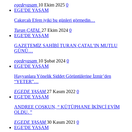
egedeyasam
10 Ekim 2025
0
EGE'DE YAŞAM
Çakırcalı Efem iyiki bu günleri görmedin…
Turan ÇATAL
27 Ekim 2024
0
EGE'DE YAŞAM
GAZETEMİZ SAHİBİ TURAN ÇATAL’IN MUTLU
GÜNÜ…
egedeyasam
10 Şubat 2024
0
EGE'DE YAŞAM
Hayvanlara Yönelik Şiddet Görüntülerine İzmir’den
“YETER”…
EGEDE YAŞAM
27 Kasım 2022
0
EGE'DE YAŞAM
ANDREE COŞKUN, “ KÜTÜPHANE İKİNCİ EVİM
OLDU. ”
EGEDE YAŞAM
30 Kasım 2021
0
EGE'DE YAŞAM