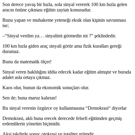
Son derece yavaş bir hızla, sola sinyal vererek 100 km hızla gelen
aracın önüne çıkması eğitim zayiatı konusudur.
Bunu yapan ve muhakeme yeteneği eksik olan kişinin savunması
ise;
–“Sinyal verdim ya… sinyalimi görmedin mi ?” şeklindedir.
100 km hızla giden araç sinyali görür ama fizik kuralları gereği
duramaz.
Bunu da matematik ölçer!
Sinyal veren haklılığını iddia edecek kadar eğitim almıştır ve burada
adalet asla ortaya çıkmaz.
Kaos olur, bunun da ekonomik sonuçları olur.
Sen de; buna maruz kalırsın!
Bu sinyal verenin özgürce oy kullanmasına “Demokrasi“ diyorlar
Demokrasi, aklı buna erecek derecede felsefi eğitimden geçmiş
erdemlilerin yönetim biçimidir.
Aksi takdirde sonuç otokrasi ve totaliter rejimdir.