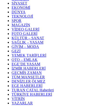
SİYASET
EKONOMİ
DÜNYA
TEKNOLOJİ
SPOR
MAGAZİN
VİDEO GALERİ
FOTO GALERİ
KÜLTÜR – SANAT
SAĞLIK – YAŞAM
GİYİM – MODA
GEZİ
YEMEK TARİFLERİ
OTO – EMLAK
EGE’DE YAŞAM
İZMİR HABERLERİ
GEÇMİŞ ZAMAN
TÜM MANŞETLER
DENİZLER ÖLMEZ
EGE HABERLERİ
TURAN ÇATAL Haberleri
TÜRKİYE HABERLERİ
VİTRİN
YAZARLAR