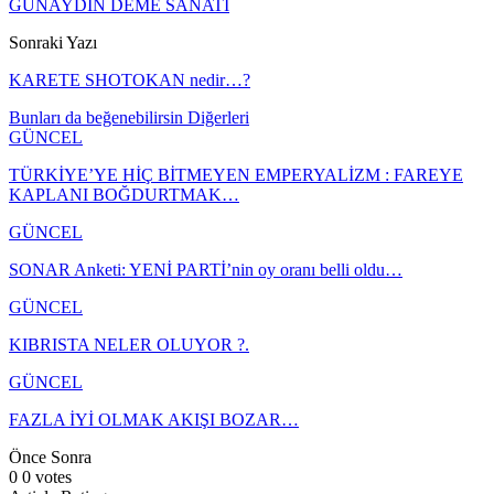
GÜNAYDIN DEME SANATI
Sonraki Yazı
KARETE SHOTOKAN nedir…?
Bunları da beğenebilirsin
Diğerleri
GÜNCEL
TÜRKİYE’YE HİÇ BİTMEYEN EMPERYALİZM : FAREYE
KAPLANI BOĞDURTMAK…
GÜNCEL
SONAR Anketi: YENİ PARTİ’nin oy oranı belli oldu…
GÜNCEL
KIBRISTA NELER OLUYOR ?.
GÜNCEL
FAZLA İYİ OLMAK AKIŞI BOZAR…
Önce
Sonra
0
0
votes