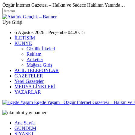
Özgür İnternet Gazetesi – Halkın ve Sadece Haklının Yanında…
Üye Girişi
6 Ağustos 2026 - Perşembe 04:20:15
İLETİŞİM
KÜNYE
Gizlilik İlkeleri
Reklam
Anketler
Mağaza Giriş
ACİL TELEFONLAR
GAZETELER
Yerel Gazeteler
MEDYA LİNKLERİ
YAZARLAR
Egede Yaşam - Özgür İnternet Gazetesi – Halkın ve
Ana Sayfa
GÜNDEM
SİYASET