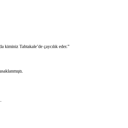
da kiminiz Tahtakale’de çaycılık eder.”
asaklanmıştı.
.