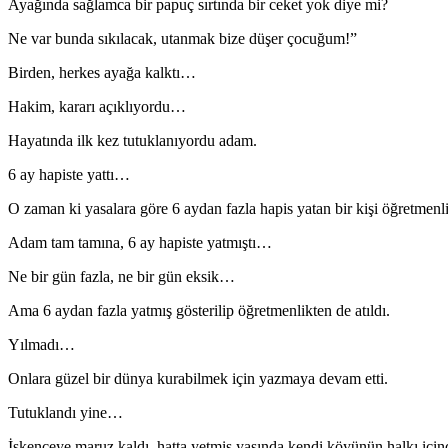
Ayağında sağlamca bir papuç sırtında bir ceket yok diye mi?
Ne var bunda sıkılacak, utanmak bize düşer çocuğum!”
Birden, herkes ayağa kalktı…
Hakim, kararı açıklıyordu…
Hayatında ilk kez tutuklanıyordu adam.
6 ay hapiste yattı…
O zaman ki yasalara göre 6 aydan fazla hapis yatan bir kişi öğretmenli
Adam tam tamına, 6 ay hapiste yatmıştı…
Ne bir gün fazla, ne bir gün eksik…
Ama 6 aydan fazla yatmış gösterilip öğretmenlikten de atıldı.
Yılmadı…
Onlara güzel bir dünya kurabilmek için yazmaya devam etti.
Tutuklandı yine…
İşkenceye maruz kaldı, hatta yetmiş yaşında kendi köyünün halkı içinde 