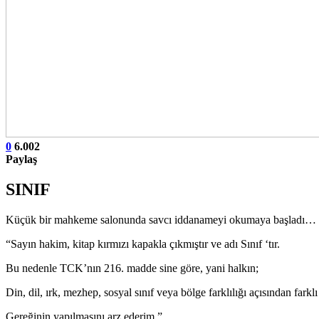
0
6.002
Paylaş
SINIF
Küçük bir mahkeme salonunda savcı iddanameyi okumaya başladı…
“Sayın hakim, kitap kırmızı kapakla çıkmıştır ve adı Sınıf ‘tır.
Bu nedenle TCK’nın 216. madde sine göre, yani halkın;
Din, dil, ırk, mezhep, sosyal sınıf veya bölge farklılığı açısından farkl
Gereğinin yapılmasını arz ederim.”