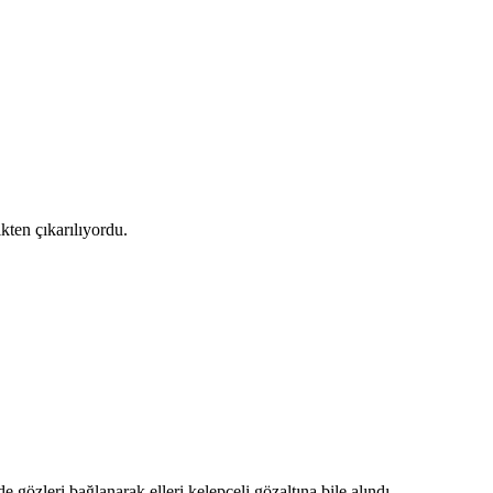
kten çıkarılıyordu.
gözleri bağlanarak elleri kelepçeli gözaltına bile alındı.