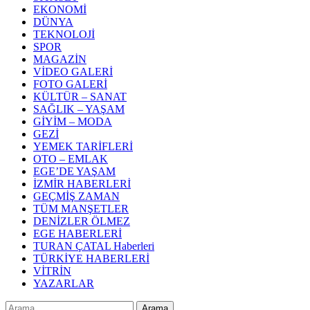
EKONOMİ
DÜNYA
TEKNOLOJİ
SPOR
MAGAZİN
VİDEO GALERİ
FOTO GALERİ
KÜLTÜR – SANAT
SAĞLIK – YAŞAM
GİYİM – MODA
GEZİ
YEMEK TARİFLERİ
OTO – EMLAK
EGE’DE YAŞAM
İZMİR HABERLERİ
GEÇMİŞ ZAMAN
TÜM MANŞETLER
DENİZLER ÖLMEZ
EGE HABERLERİ
TURAN ÇATAL Haberleri
TÜRKİYE HABERLERİ
VİTRİN
YAZARLAR