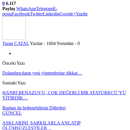
0
6.117
Paylaş
WhatsApp
Telegram
E-
posta
Facebook
Twitter
Linkedin
Google+
Yazdır
Turan ÇATAL
Yazılar - 1604
Yorumlar - 0
Önceki Yazı
Dolandırıcıların yeni yöntemlerine dikkat…
Sonraki Yazı
HANRİ BENAZUS’U, ÇOK DEĞERLİ BİR ATATÜRKÇÜ’YÜ
YİTİRDİK…
Bunları da beğenebilirsin
Diğerleri
GÜNCEL
AŞKLARINI ŞARKILARLA ANLATIP
ÖLÜMSÜZLEŞTİLER…