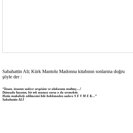
Sabahattin Ali; Kürk Mantolu Madonna kitabının sonlarına doğru
şöyle der :
“İnsan, insanın sadece sevgisine ve alakasına muhtaç…!
Dünyada hayatın, bir tek manası varsa o da sevmektir.
Hatta mukabele edilmesini bile beklemeden sadece S E V M E K…”
Sabahattin ALİ