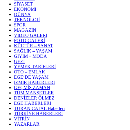
SİYASET
EKONOMİ
DÜNYA
TEKNOLOJİ
SPOR
MAGAZİN
VİDEO GALERİ
FOTO GALERİ
KÜLTÜR – SANAT
SAĞLIK – YAŞAM
GİYİM – MODA
GEZİ
YEMEK TARİFLERİ
OTO – EMLAK
EGE’DE YAŞAM
İZMİR HABERLERİ
GEÇMİŞ ZAMAN
TÜM MANŞETLER
DENİZLER ÖLMEZ
EGE HABERLERİ
TURAN ÇATAL Haberleri
TÜRKİYE HABERLERİ
VİTRİN
YAZARLAR