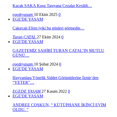
Kaçak SAKA Kuşu Taşıyana Cezalar Kesildi…
egedeyasam
10 Ekim 2025
0
EGE'DE YAŞAM
Çakırcalı Efem iyiki bu günleri görmedin…
Turan ÇATAL
27 Ekim 2024
0
EGE'DE YAŞAM
GAZETEMİZ SAHİBİ TURAN ÇATAL’IN MUTLU
GÜNÜ…
egedeyasam
10 Şubat 2024
0
EGE'DE YAŞAM
Hayvanlara Yönelik Şiddet Görüntülerine İzmir’den
“YETER”…
EGEDE YAŞAM
27 Kasım 2022
0
EGE'DE YAŞAM
ANDREE COŞKUN, “ KÜTÜPHANE İKİNCİ EVİM
OLDU. ”