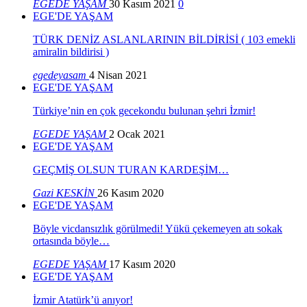
EGEDE YAŞAM
30 Kasım 2021
0
EGE'DE YAŞAM
TÜRK DENİZ ASLANLARININ BİLDİRİSİ ( 103 emekli
amiralin bildirisi )
egedeyasam
4 Nisan 2021
EGE'DE YAŞAM
Türkiye’nin en çok gecekondu bulunan şehri İzmir!
EGEDE YAŞAM
2 Ocak 2021
EGE'DE YAŞAM
GEÇMİŞ OLSUN TURAN KARDEŞİM…
Gazi KESKİN
26 Kasım 2020
EGE'DE YAŞAM
Böyle vicdansızlık görülmedi! Yükü çekemeyen atı sokak
ortasında böyle…
EGEDE YAŞAM
17 Kasım 2020
EGE'DE YAŞAM
İzmir Atatürk’ü anıyor!