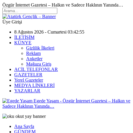
Özgür İnternet Gazetesi – Halkın ve Sadece Haklının Yanında…
Üye Girişi
8 Ağustos 2026 - Cumartesi 03:42:55
İLETİŞİM
KÜNYE
Gizlilik İlkeleri
Reklam
Anketler
Mağaza Giriş
ACİL TELEFONLAR
GAZETELER
Yerel Gazeteler
MEDYA LİNKLERİ
YAZARLAR
Egede Yaşam - Özgür İnternet Gazetesi – Halkın ve
Sadece Haklının Yanında…
Ana Sayfa
GÜNDEM