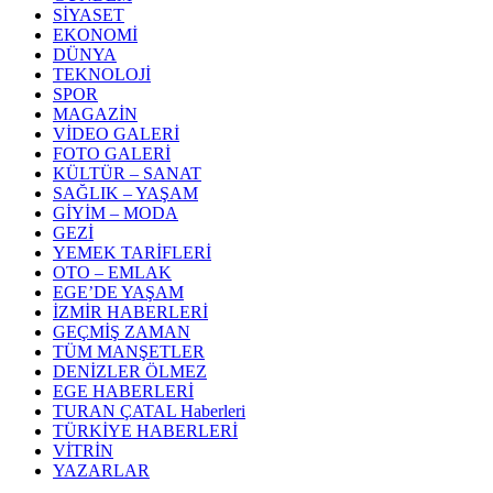
SİYASET
EKONOMİ
DÜNYA
TEKNOLOJİ
SPOR
MAGAZİN
VİDEO GALERİ
FOTO GALERİ
KÜLTÜR – SANAT
SAĞLIK – YAŞAM
GİYİM – MODA
GEZİ
YEMEK TARİFLERİ
OTO – EMLAK
EGE’DE YAŞAM
İZMİR HABERLERİ
GEÇMİŞ ZAMAN
TÜM MANŞETLER
DENİZLER ÖLMEZ
EGE HABERLERİ
TURAN ÇATAL Haberleri
TÜRKİYE HABERLERİ
VİTRİN
YAZARLAR