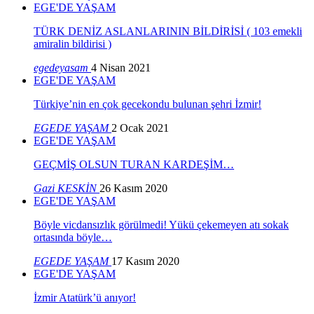
EGE'DE YAŞAM
TÜRK DENİZ ASLANLARININ BİLDİRİSİ ( 103 emekli
amiralin bildirisi )
egedeyasam
4 Nisan 2021
EGE'DE YAŞAM
Türkiye’nin en çok gecekondu bulunan şehri İzmir!
EGEDE YAŞAM
2 Ocak 2021
EGE'DE YAŞAM
GEÇMİŞ OLSUN TURAN KARDEŞİM…
Gazi KESKİN
26 Kasım 2020
EGE'DE YAŞAM
Böyle vicdansızlık görülmedi! Yükü çekemeyen atı sokak
ortasında böyle…
EGEDE YAŞAM
17 Kasım 2020
EGE'DE YAŞAM
İzmir Atatürk’ü anıyor!