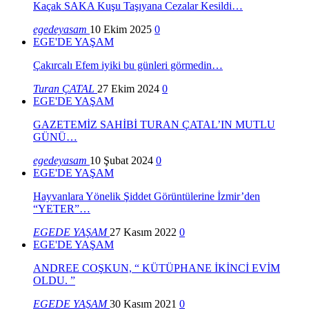
Kaçak SAKA Kuşu Taşıyana Cezalar Kesildi…
egedeyasam
10 Ekim 2025
0
EGE'DE YAŞAM
Çakırcalı Efem iyiki bu günleri görmedin…
Turan ÇATAL
27 Ekim 2024
0
EGE'DE YAŞAM
GAZETEMİZ SAHİBİ TURAN ÇATAL’IN MUTLU
GÜNÜ…
egedeyasam
10 Şubat 2024
0
EGE'DE YAŞAM
Hayvanlara Yönelik Şiddet Görüntülerine İzmir’den
“YETER”…
EGEDE YAŞAM
27 Kasım 2022
0
EGE'DE YAŞAM
ANDREE COŞKUN, “ KÜTÜPHANE İKİNCİ EVİM
OLDU. ”
EGEDE YAŞAM
30 Kasım 2021
0