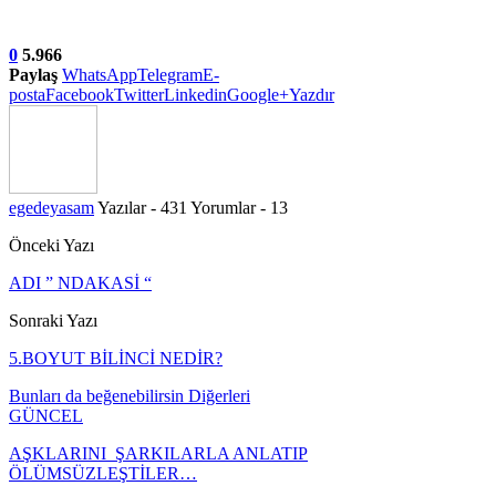
0
5.966
Paylaş
WhatsApp
Telegram
E-
posta
Facebook
Twitter
Linkedin
Google+
Yazdır
egedeyasam
Yazılar - 431
Yorumlar - 13
Önceki Yazı
ADI ” NDAKASİ “
Sonraki Yazı
5.BOYUT BİLİNCİ NEDİR?
Bunları da beğenebilirsin
Diğerleri
GÜNCEL
AŞKLARINI ŞARKILARLA ANLATIP
ÖLÜMSÜZLEŞTİLER…