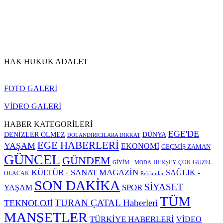
HAK HUKUK ADALET
FOTO GALERİ
VİDEO GALERİ
HABER KATEGORİLERİ
EGE'DE
DENİZLER ÖLMEZ
DÜNYA
DOLANDIRICILARA DİKKAT
EGE HABERLERİ
YAŞAM
EKONOMİ
GEÇMİŞ ZAMAN
GÜNCEL
GÜNDEM
HERŞEY ÇOK GÜZEL
GİYİM - MODA
KÜLTÜR - SANAT
MAGAZİN
SAĞLIK -
OLACAK
Reklamlar
SON DAKİKA
SİYASET
SPOR
YAŞAM
TÜM
TURAN ÇATAL Haberleri
TEKNOLOJİ
MANŞETLER
TÜRKİYE HABERLERİ
VİDEO