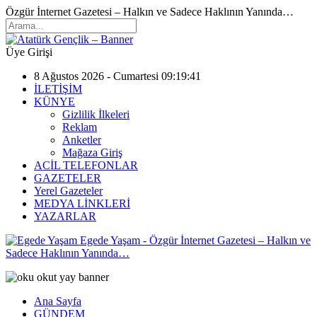
Özgür İnternet Gazetesi – Halkın ve Sadece Haklının Yanında…
Üye Girişi
8 Ağustos 2026 - Cumartesi 09:19:41
İLETİŞİM
KÜNYE
Gizlilik İlkeleri
Reklam
Anketler
Mağaza Giriş
ACİL TELEFONLAR
GAZETELER
Yerel Gazeteler
MEDYA LİNKLERİ
YAZARLAR
Egede Yaşam - Özgür İnternet Gazetesi – Halkın ve
Sadece Haklının Yanında…
Ana Sayfa
GÜNDEM