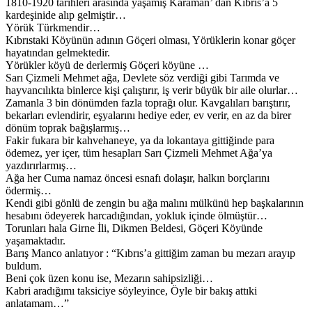
1810-1920 tarihleri arasında yaşamış Karaman’ dan Kıbrıs’a 5
kardeşinide alıp gelmiştir…
Yörük Türkmendir…
Kıbrıstaki Köyünün adının Göçeri olması, Yörüklerin konar göçer
hayatından gelmektedir.
Yörükler köyü de derlermiş Göçeri köyüne …
Sarı Çizmeli Mehmet ağa, Devlete söz verdiği gibi Tarımda ve
hayvancılıkta binlerce kişi çalıştırır, iş verir büyük bir aile olurlar…
Zamanla 3 bin dönümden fazla toprağı olur. Kavgalıları barıştırır,
bekarları evlendirir, eşyalarını hediye eder, ev verir, en az da birer
dönüm toprak bağışlarmış…
Fakir fukara bir kahvehaneye, ya da lokantaya gittiğinde para
ödemez, yer içer, tüm hesapları Sarı Çizmeli Mehmet Ağa’ya
yazdırırlarmış…
Ağa her Cuma namaz öncesi esnafı dolaşır, halkın borçlarını
ödermiş…
Kendi gibi gönlü de zengin bu ağa malını mülkünü hep başkalarının
hesabını ödeyerek harcadığından, yokluk içinde ölmüştür…
Torunları hala Girne İli, Dikmen Beldesi, Göçeri Köyünde
yaşamaktadır.
Barış Manco anlatıyor : “Kıbrıs’a gittiğim zaman bu mezarı arayıp
buldum.
Beni çok üzen konu ise, Mezarın sahipsizliği…
Kabri aradığımı taksiciye söyleyince, Öyle bir bakış attıki
anlatamam…”