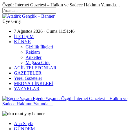
Özgür İnternet Gazetesi – Halkın ve Sadece Haklının Yanında…
Üye Girişi
7 Ağustos 2026 - Cuma 11:51:46
İLETİŞİM
KÜNYE
Gizlilik İlkeleri
Reklam
Anketler
Mağaza Giriş
ACİL TELEFONLAR
GAZETELER
Yerel Gazeteler
MEDYA LİNKLERİ
YAZARLAR
Egede Yaşam - Özgür İnternet Gazetesi – Halkın ve
Sadece Haklının Yanında…
Ana Sayfa
GÜNDEM