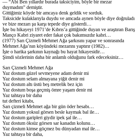
— “Abi Ben yıllardır burada taksiciyim, böyle bir mezar
duymadım” demiştir.
Gittiğimiz köyde bir amcaya denk geldik ve sorduk.
Taksicide kulaklarıyla duydu ve amcada aynen böyle diye doğruladı
ve bize mezarı şu karşı tepede diye gösterdi…
İşte bu hikayeyi 1971’de Kıbrıs’a gittiğinde duyan ve araştıran Barış
Manço Kabri ziyaret eder fakat çok bakımsızdır kabri…
(1977) Sarı Çizmeli Mehmet Ağa şarkısını yapar ve sonrasında
Mehmet Ağa’nın köyündeki mezarını yaptırır (1982)…
İşte o harika şarkının kaynağı bu hayat hikayesidir…
Şimdi sözlerinin daha bir anlamlı olduğunu fark edeceksiniz…
Sarı Çizmeli Mehmet Ağa
Yaz dostum güzel sevmeyene adam denir mi
Yaz dostum selam almayana yiğit denir mi
Yaz dostum altı üstü beş metrelik bez için
Yaz dostum boşa geçmiş ömre yaşam denir mi
Yaz tahtaya bir daha
tut defteri kitabı,
Sarı çizmeli Mehmet ağa bir gün öder hesabı…
Yaz dostum yoksul görsen besle kaymak bal ile…
Yaz dostum garipleri giydir ipek şal ile…
Yaz dostum öksüz görsen sar kanadın kolunu…
Yaz dostum kimse göçmez bu dünyadan mal ile…
Yaz tahtaya bir daha,