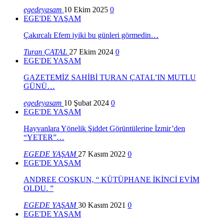
egedeyasam
10 Ekim 2025
0
EGE'DE YAŞAM
Çakırcalı Efem iyiki bu günleri görmedin…
Turan ÇATAL
27 Ekim 2024
0
EGE'DE YAŞAM
GAZETEMİZ SAHİBİ TURAN ÇATAL’IN MUTLU
GÜNÜ…
egedeyasam
10 Şubat 2024
0
EGE'DE YAŞAM
Hayvanlara Yönelik Şiddet Görüntülerine İzmir’den
“YETER”…
EGEDE YAŞAM
27 Kasım 2022
0
EGE'DE YAŞAM
ANDREE COŞKUN, “ KÜTÜPHANE İKİNCİ EVİM
OLDU. ”
EGEDE YAŞAM
30 Kasım 2021
0
EGE'DE YAŞAM