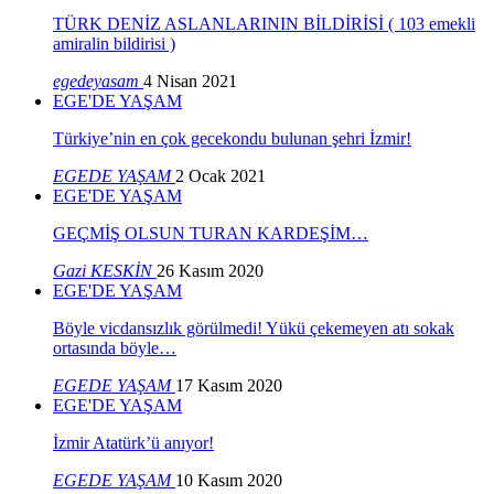
TÜRK DENİZ ASLANLARININ BİLDİRİSİ ( 103 emekli
amiralin bildirisi )
egedeyasam
4 Nisan 2021
EGE'DE YAŞAM
Türkiye’nin en çok gecekondu bulunan şehri İzmir!
EGEDE YAŞAM
2 Ocak 2021
EGE'DE YAŞAM
GEÇMİŞ OLSUN TURAN KARDEŞİM…
Gazi KESKİN
26 Kasım 2020
EGE'DE YAŞAM
Böyle vicdansızlık görülmedi! Yükü çekemeyen atı sokak
ortasında böyle…
EGEDE YAŞAM
17 Kasım 2020
EGE'DE YAŞAM
İzmir Atatürk’ü anıyor!
EGEDE YAŞAM
10 Kasım 2020