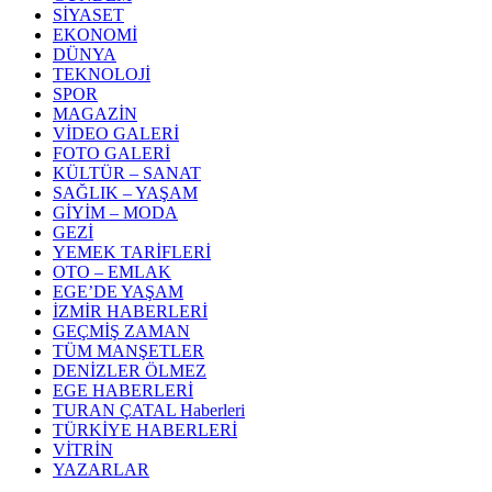
SİYASET
EKONOMİ
DÜNYA
TEKNOLOJİ
SPOR
MAGAZİN
VİDEO GALERİ
FOTO GALERİ
KÜLTÜR – SANAT
SAĞLIK – YAŞAM
GİYİM – MODA
GEZİ
YEMEK TARİFLERİ
OTO – EMLAK
EGE’DE YAŞAM
İZMİR HABERLERİ
GEÇMİŞ ZAMAN
TÜM MANŞETLER
DENİZLER ÖLMEZ
EGE HABERLERİ
TURAN ÇATAL Haberleri
TÜRKİYE HABERLERİ
VİTRİN
YAZARLAR