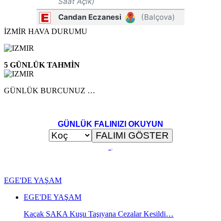
İZMİR HAVA DURUMU
5 GÜNLÜK TAHMİN
GÜNLÜK BURCUNUZ …
GÜNLÜK FALINIZI OKUYUN
..
.
EGE'DE YAŞAM
EGE'DE YAŞAM
Kaçak SAKA Kuşu Taşıyana Cezalar Kesildi…