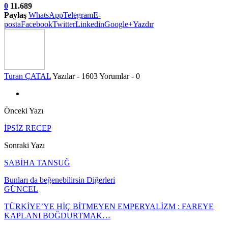
0
11.689
Paylaş
WhatsApp
Telegram
E-
posta
Facebook
Twitter
Linkedin
Google+
Yazdır
Turan ÇATAL
Yazılar - 1603
Yorumlar - 0
Önceki Yazı
İPSİZ RECEP
Sonraki Yazı
SABİHA TANSUĞ
Bunları da beğenebilirsin
Diğerleri
GÜNCEL
TÜRKİYE’YE HİÇ BİTMEYEN EMPERYALİZM : FAREYE
KAPLANI BOĞDURTMAK…