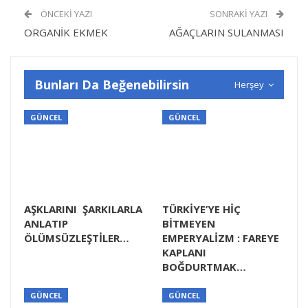
ÖNCEKI YAZI
SONRAKI YAZI
ORGANİK EKMEK
AĞAÇLARIN SULANMASI
Bunları Da Beğenebilirsin
Herşey
GÜNCEL
GÜNCEL
AŞKLARINI ŞARKILARLA
TÜRKİYE’YE HİÇ
ANLATIP
BİTMEYEN
ÖLÜMSÜZLEŞTİLER…
EMPERYALİZM : FAREYE
KAPLANI
BOĞDURTMAK…
GÜNCEL
GÜNCEL