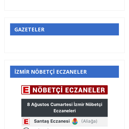
GAZETELER
İZMİR NÖBETÇİ ECZANELER