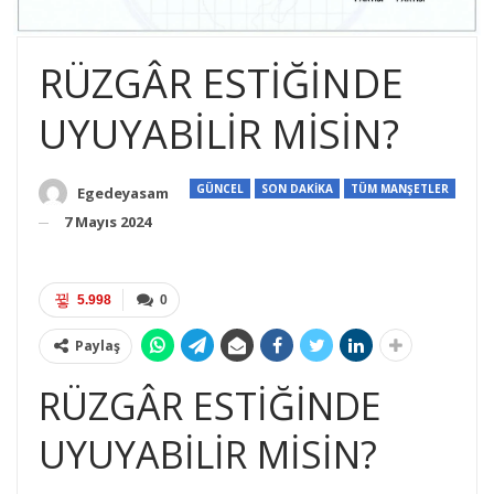
RÜZGÂR ESTİĞİNDE
UYUYABİLİR MİSİN?
GÜNCEL
SON DAKİKA
TÜM MANŞETLER
Egedeyasam
7 Mayıs 2024
5.998
0
Paylaş
RÜZGÂR ESTİĞİNDE
UYUYABİLİR MİSİN?