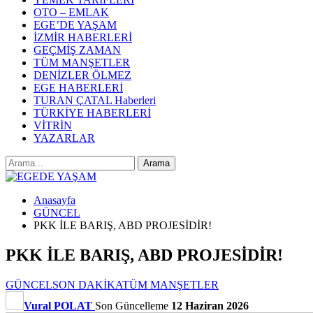
OTO – EMLAK
EGE’DE YAŞAM
İZMİR HABERLERİ
GEÇMİŞ ZAMAN
TÜM MANŞETLER
DENİZLER ÖLMEZ
EGE HABERLERİ
TURAN ÇATAL Haberleri
TÜRKİYE HABERLERİ
VİTRİN
YAZARLAR
Anasayfa
GÜNCEL
PKK İLE BARIŞ, ABD PROJESİDİR!
PKK İLE BARIŞ, ABD PROJESİDİR!
GÜNCEL
SON DAKİKA
TÜM MANŞETLER
Vural POLAT
Son Güncelleme
12 Haziran 2026