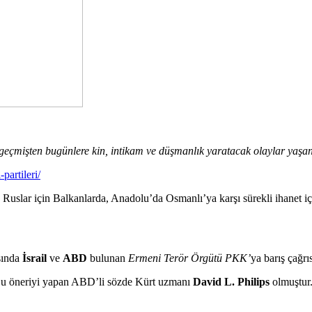
 geçmişten bugünlere kin, intikam ve düşmanlık yaratacak olaylar yaşa
partileri/
e Ruslar için Balkanlarda, Anadolu’da Osmanlı’ya karşı sürekli ihanet
sında
İsrail
ve
ABD
bulunan
Ermeni Terör Örgütü PKK’
ya barış çağr
Bu öneriyi yapan ABD’li sözde Kürt uzmanı
David L. Philips
olmuştur