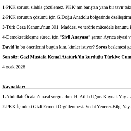
1
-PKK sorunu silahla çözülemez. PKK’nın barıştan yana bir tavır takı
2
-PKK sorunun çözümü için G.Doğu Anadolu bölgesinde özelleştirme 
3
-Türk Ceza Kanunu’nun 301. Maddesi ve terörle mücadele kanunu ka
4
-Demokratikleşme süreci için “
Sivil Anayasa
” şarttır. Ayrıca siyasi
David
’in bu önerilerini bugün kim, kimler istiyor?
Soros
beslemesi ga
Son söz;
Gazi Mustafa Kemal Atatürk’ün kurduğu Türkiye Cumhur
4 ocak 2026
Kaynaklar
1-
Abdullah Öcalan’ı nasıl sorguladım. H. Atilla Uğur- Kaynak Yay.-
2-
PKK İçindeki Gizli Ermeni Örgütlenmesi- Vedat Yenerer-Bilgi Yay