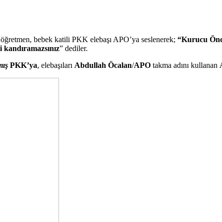
, öğretmen, bebek katili PKK elebaşı APO’ya seslenerek;
“Kurucu Önde
i kandıramazsınız
” dediler.
mış
PKK’ya
, elebaşıları
Abdullah Öcalan
/
APO
takma adını kullanan