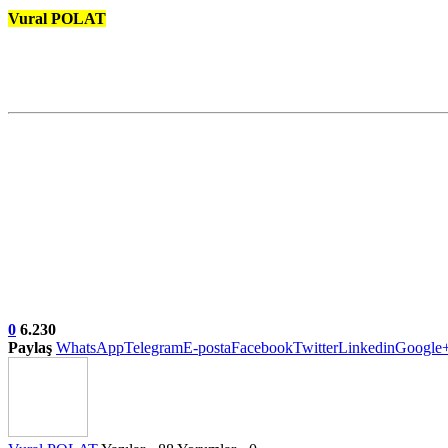
Vural POLAT
0
6.230
Paylaş
WhatsApp
Telegram
E-posta
Facebook
Twitter
Linkedin
Google