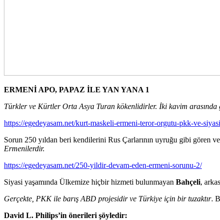
ERMENİ APO, PAPAZ İLE YAN YANA
1
Türkler ve Kürtler Orta Asya Turan kökenlidirler. İki kavim arasında
https://egedeyasam.net/kurt-maskeli-ermeni-teror-orgutu-pkk-ve-siyasi-
Sorun 250 yıldan beri kendilerini Rus Çarlarının uyruğu gibi gören v
Ermenilerdir.
https://egedeyasam.net/250-yildir-devam-eden-ermeni-sorunu-2/
Siyasi yaşamında Ülkemize hiçbir hizmeti bulunmayan
Bahçeli
, arka
Gerçekte, PKK ile barış ABD projesidir ve Türkiye için bir tuzaktır
. 
David L. Philips’in önerileri şöyledir: