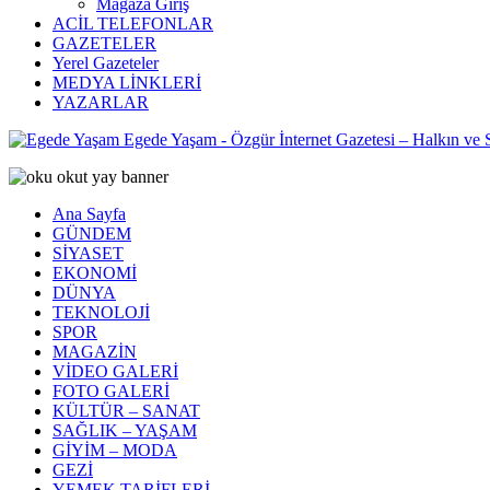
Mağaza Giriş
ACİL TELEFONLAR
GAZETELER
Yerel Gazeteler
MEDYA LİNKLERİ
YAZARLAR
Egede Yaşam - Özgür İnternet Gazetesi – Halkın ve
Ana Sayfa
GÜNDEM
SİYASET
EKONOMİ
DÜNYA
TEKNOLOJİ
SPOR
MAGAZİN
VİDEO GALERİ
FOTO GALERİ
KÜLTÜR – SANAT
SAĞLIK – YAŞAM
GİYİM – MODA
GEZİ
YEMEK TARİFLERİ