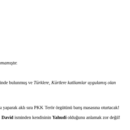
nmamıştır.
 içinde bulunmuş ve
Türklere, Kürtlere katliamlar uygulamış olan
ısı yaparak aklı sıra PKK Terör örgütünü barış masasına oturtacak!
.
David
isminden kendisinin
Yahudi
olduğunu anlamak zor değil!